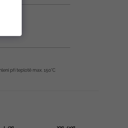
hlení při teplotě max. 150°C