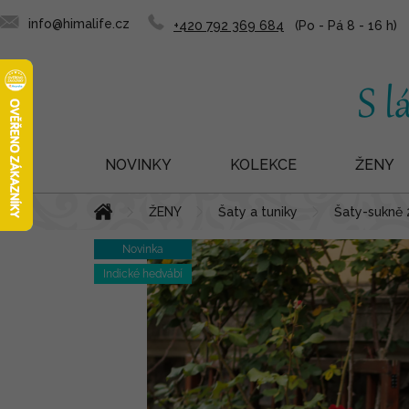
info@himalife.cz
+420 792 369 684
NOVINKY
KOLEKCE
ŽENY
Přejít
Domů
ŽENY
Šaty a tuniky
Šaty-sukně 
na
obsah
Novinka
Indické hedvábí