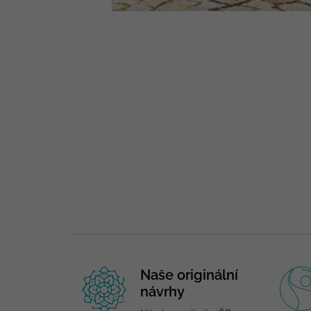
Naše originální
návrhy