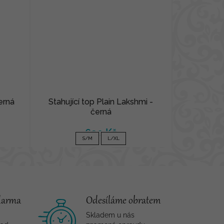
erná
Stahující top Plain Lakshmi -
černá
690 Kč
S/M
L/XL
darma
Odesíláme obratem
Skladem u nás