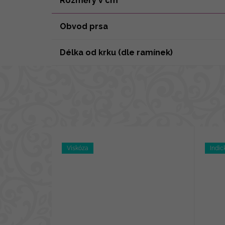
Rozměry v cm
Obvod prsa
Délka od krku (dle ramínek)
Viskóza
Indic