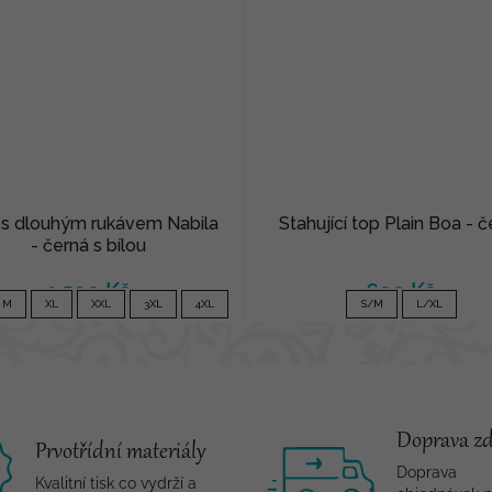
 s dlouhým rukávem Nabila
Stahující top Plain Boa - č
- černá s bílou
1 590 Kč
690 Kč
M
XL
XXL
3XL
4XL
S/M
L/XL
Doprava z
Prvotřídní materiály
Doprava
Kvalitní tisk co vydrží a