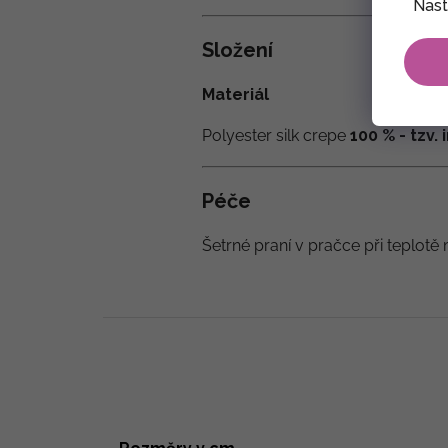
Nast
Složení
Materiál
Polyester silk crepe
100 % - tzv.
Péče
Šetrné praní v pračce při teplotě 