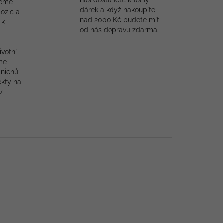
nás dostanete krásný
jeme
dárek a když nakoupíte
ozic a
nad 2000 Kč budete mít
 k
od nás dopravu zdarma.
ivotní
me
mnichů
ekty na
v