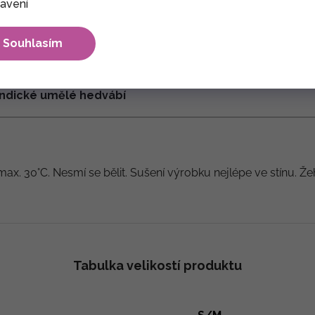
avení
Souhlasím
 indické umělé hedvábí
max. 30°C. Nesmí se bělit. Sušení výrobku nejlépe ve stínu. Že
Tabulka velikostí produktu