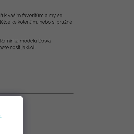
ří k vašim favoritům a my se
délce ke kolenům, nebo si pružné
ný. Ramínka modelu Dawa
te nosit jakkoli.
e
.