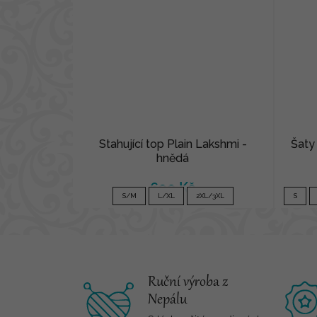
Stahující top Plain Lakshmi -
Šaty
hnědá
690 Kč
S/M
L/XL
2XL/3XL
S
Ruční výroba z
Nepálu