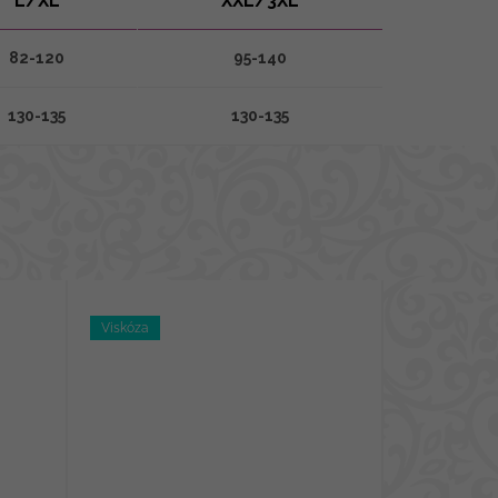
L/XL
XXL/3XL
82-120
95-140
130-135
130-135
Viskóza