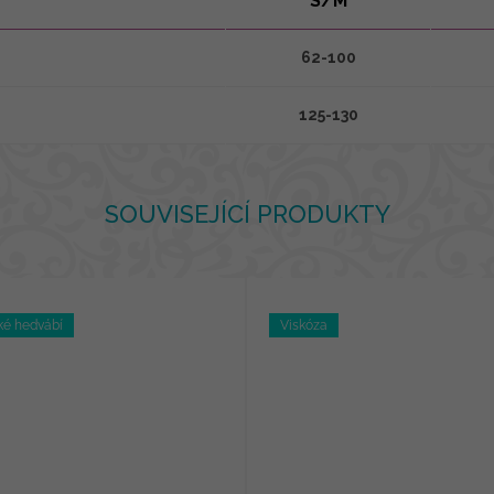
S/M
62-100
125-130
SOUVISEJÍCÍ PRODUKTY
ké hedvábí
Viskóza