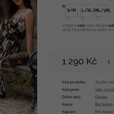
S/M
L/XL
XXL/3XL
Vzdušné
šaty
nebo dlouhá
su
obojí! Rozhodněte se podle své 
1 290 Kč
Kód produktu:
Zvolte vaši
Kategorie
:
Šaty a tuni
Délka šatů
:
Dlouhé
Kapsy
:
Bez kapes
Kapuce
:
Bez kapuc