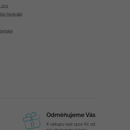
 2v1
ělé hedvábí
tenské
Odměňujeme Vás
K nákupu nad 1500 Kč od