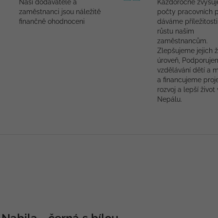
Naši dodavatelé a
Každoročně zvyšu
zaměstnanci jsou náležitě
počty pracovních p
finančně ohodnoceni
dáváme příležitosti
růstu našim
zaměstnancům.
Zlepšujeme jejich ž
úroveň, Podporuje
vzdělávání dětí a 
a financujeme proj
rozvoj a lepší život 
Nepálu.