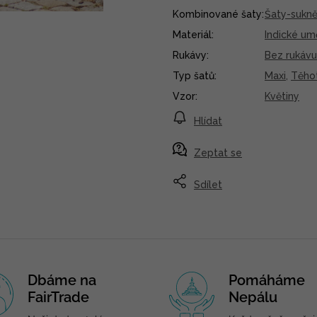
Kombinované šaty
:
Šaty-sukně
Materiál
:
Indické um
Rukávy
:
Bez rukávu
Typ šatů
:
Maxi
,
Těho
Vzor
:
Květiny
Hlídat
Zeptat se
Sdílet
Dbáme na
Pomáháme
FairTrade
Nepálu