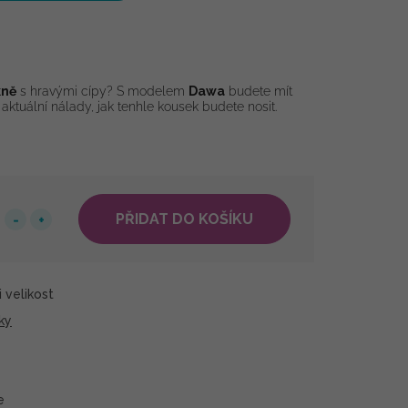
kně
s hravými cípy? S modelem
Dawa
budete mít
aktuální nálady, jak tenhle kousek budete nosit.
PŘIDAT DO KOŠÍKU
 velikost
ky
e