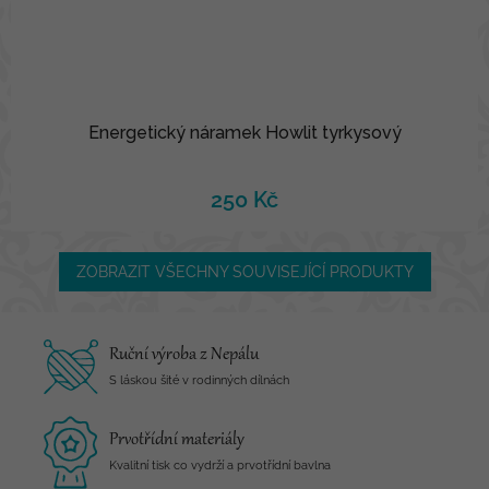
Energetický náramek Howlit tyrkysový
250 Kč
ZOBRAZIT VŠECHNY SOUVISEJÍCÍ PRODUKTY
Ruční výroba z Nepálu
S láskou šité v rodinných dílnách
Prvotřídní materiály
Kvalitní tisk co vydrží a prvotřídní bavlna