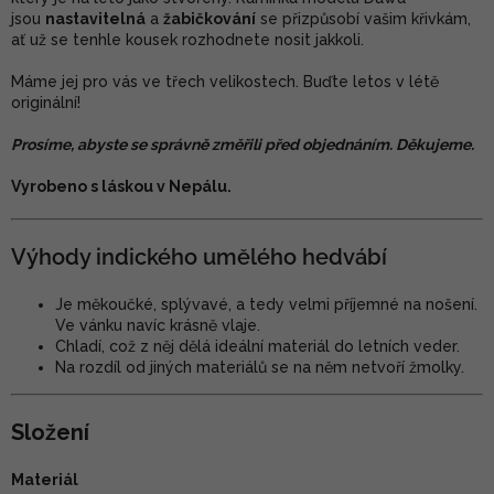
jsou
nastavitelná
a
žabičkování
se přizpůsobí vašim křivkám,
ať už se tenhle kousek rozhodnete nosit jakkoli.
Máme jej pro vás ve třech velikostech. Buďte letos v létě
originální!
Prosíme, abyste se správně změřili před objednáním. Děkujeme.
Vyrobeno s láskou v Nepálu.
Výhody indického umělého hedvábí
Je měkoučké, splývavé, a tedy velmi příjemné na nošení.
Ve vánku navíc krásně vlaje.
Chladí, což z něj dělá ideální materiál do letních veder.
Na rozdíl od jiných materiálů se na něm netvoří žmolky.
Složení
Materiál