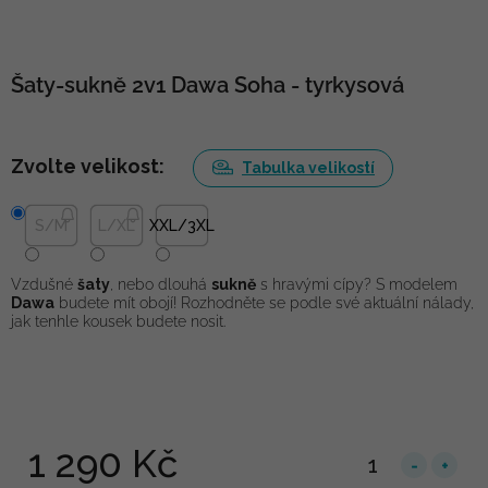
Šaty-sukně 2v1 Dawa Soha - tyrkysová
Zvolte velikost:
Tabulka velikostí
S/M
L/XL
XXL/3XL
Vzdušné
šaty
, nebo dlouhá
sukně
s hravými cípy? S modelem
Dawa
budete mít obojí! Rozhodněte se podle své aktuální nálady,
jak tenhle kousek budete nosit.
1 290 Kč