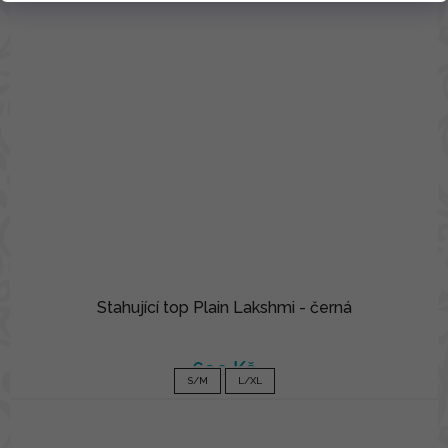
Stahující top Plain Lakshmi - černá
690 Kč
S/M
L/XL