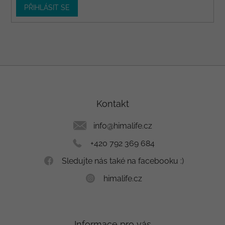
PŘIHLÁSIT SE
Z
á
p
a
Kontakt
t
í
info
@
himalife.cz
+420 792 369 684
Sledujte nás také na facebooku :)
himalife.cz
Informace pro vás