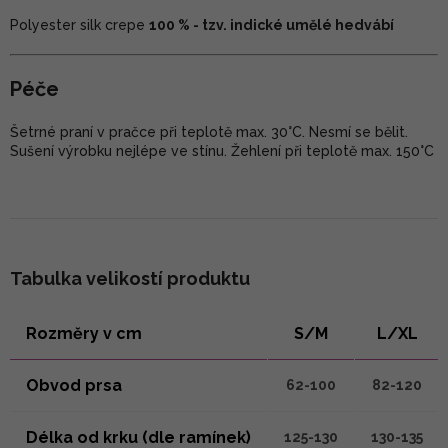
Polyester silk crepe
100 % - tzv. indické umělé hedvábí
Péče
Šetrné praní v pračce při teplotě max. 30°C. Nesmí se bělit.
Sušení výrobku nejlépe ve stínu. Žehlení při teplotě max. 150°C
Tabulka velikostí produktu
Rozměry v cm
S/M
L/XL
Obvod prsa
62-100
82-120
Délka od krku (dle ramínek)
125-130
130-135