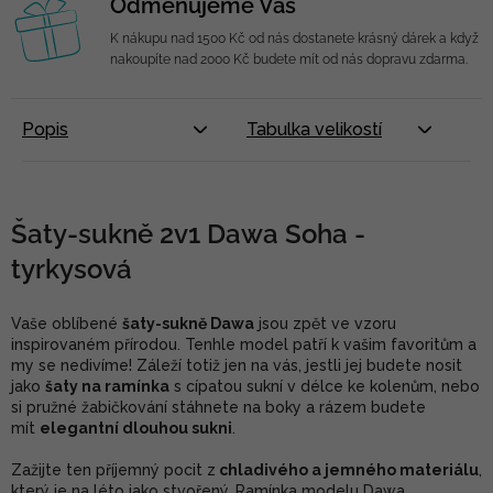
Odměňujeme Vás
K nákupu nad 1500 Kč od nás dostanete krásný dárek a když
nakoupíte nad 2000 Kč budete mít od nás dopravu zdarma.
Popis
Tabulka velikostí
Šaty-sukně 2v1 Dawa Soha -
tyrkysová
Vaše oblíbené
šaty-sukně Dawa
jsou zpět ve vzoru
inspirovaném přírodou. Tenhle model patří k vašim favoritům a
my se nedivíme! Záleží totiž jen na vás, jestli jej budete nosit
jako
šaty na ramínka
s cípatou sukní v délce ke kolenům, nebo
si pružné žabičkování stáhnete na boky a rázem budete
mít
elegantní dlouhou sukni
.
Zažijte ten příjemný pocit z
chladivého a jemného materiálu
,
který je na léto jako stvořený. Ramínka modelu Dawa