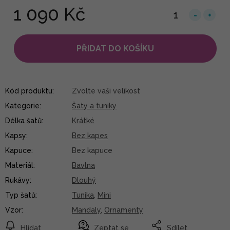
1 090 Kč
PŘIDAT DO KOŠÍKU
Kód produktu:
Zvolte vaši velikost
Kategorie
:
Šaty a tuniky
Délka šatů
:
Krátké
Kapsy
:
Bez kapes
Kapuce
:
Bez kapuce
Materiál
:
Bavlna
Rukávy
:
Dlouhý
Typ šatů
:
Tunika
,
Mini
Vzor
:
Mandaly
,
Ornamenty
Hlídat
Zeptat se
Sdílet