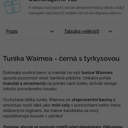
K nákupu nad 1500 Kč od nás dostanete krásný dárek a když
nakoupíte nad 2000 Kč budete mít od nás dopravu zdarma.
Popis
Tabulka velikostí
Tunika Waimea - černá s tyrkysovou
Dokonalá souhra barev a mandal na naší
tunice Waimea
upoutá pozornost okolí, kamkoli přijdete. Unikátní potisk
mandal a ornamentů
na přední části tuniky dotváří design
tohoto povedeného kousku.
Vychytaná délka tuniky Waimea ze
stoprocentní bavlny
ji
umožňuje nosit také jako
mini šaty
s punčochami nebo třeba
oblíbenými legínami. Asi máme kandidáta na nový
nejoblíbenější kousek v šatníku!
Prosíme, abyste se správně změřili před objednáním. Děkujeme.