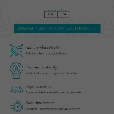
1 090 Kč
S/M
L/XL
ZOBRAZIT VŠECHNY SOUVISEJÍCÍ PRODUKTY
Ruční výroba z Nepálu
S láskou šité v rodinných dílnách
Prvotřídní materiály
Kvalitní tisk co vydrží a prvotřídní bavlna
Doprava zdarma
Doprava objednávek nad 2000 Kč je na nás
Odesíláme obratem
Skladem u nás znamená opravdu skladem