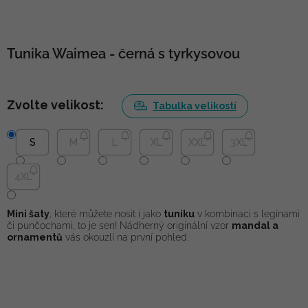
Tunika Waimea - černá s tyrkysovou
Zvolte velikost:
Tabulka velikostí
S
M
L
XL
XXL
3XL
4XL
Mini šaty
, které můžete nosit i jako
tuniku
v kombinaci s legínami
či punčochami, to je sen! Nádherný originální vzor
mandal a
ornamentů
vás okouzlí na první pohled.