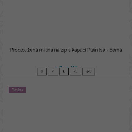
Prodloužená mikina na zip s kapucí Plain Isa - černá
1 850 Kč
S
M
L
XL
3XL
Bavlna