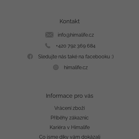
Z
á
p
a
Kontakt
t
í
info
@
himalife.cz
+420 792 369 684
Sledujte nás také na facebooku :)
himalife.cz
Informace pro vás
Vrácení zboží
Příběhy zákaznic
Kariéra v Himalife
Co jsme díky vám dokázali