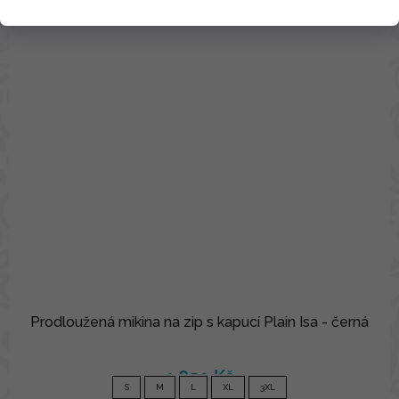
Prodloužená mikina na zip s kapucí Plain Isa - černá
1 850 Kč
S
M
L
XL
3XL