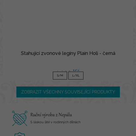
Stahující zvonové legíny Plain Holi - černá
1 090 Kč
S/M
L/XL
ZOBRAZIT VŠECHNY SOUVISEJÍCÍ PRODUKTY
Ruční výroba z Nepálu
S láskou šité v rodinných dílnách