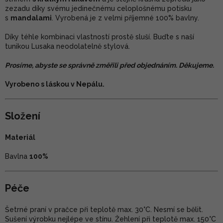
zezadu díky svému jedinečnému celoplošnému potisku
s
mandalami
. Vyrobená je z velmi příjemné 100% bavlny.
Díky téhle kombinaci vlastností prostě sluší. Buďte s naší
tunikou Lusaka neodolatelně stylová.
Prosíme, abyste se správně změřili před objednáním. Děkujeme.
Vyrobeno s láskou v Nepálu.
Složení
Materiál
Bavlna
100%
Péče
Šetrné praní v pračce při teplotě max. 30°C. Nesmí se bělit.
Sušení výrobku nejlépe ve stínu. Žehlení při teplotě max. 150°C