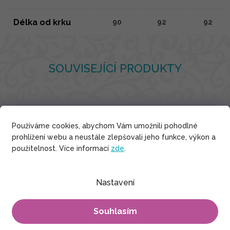
Délka od krku
90
92
92
SOUVISEJÍCÍ PRODUKTY
Bavlna
Používáme cookies, abychom Vám umožnili pohodlné
prohlížení webu a neustále zlepšovali jeho funkce, výkon a
použitelnost. Více informací
zde
.
Nastavení
Souhlasím