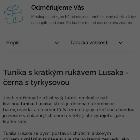
Odměňujeme Vás
K nákupu nad 1500 Kč od nás dostanete krásný dárek a když
nakoupíte nad 2000 Kč budete mít od nás dopravu zdarma.
Popis
Tabulka velikostí
Tunika s krátkým rukávem Lusaka -
černá s tyrkysovou
Jestli potřebujete oživit svůj šatník, omrkněte naši
krásnou
tuniku Lusaka
, která je dokonalou kombinací
barev, mandal a ornamentů. S termo legíny a koženou bundou
ji unosíte v chladnějších dnech, v létě ji ale využijete i jako
krátké šaty.
Tunika Lusaka se pyšní postavě lichotícím áčkovým
střihem
s krátkým rukávem
a je stejně krásná zepředu jako