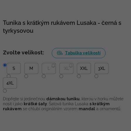
Tunika s krátkým rukávem Lusaka - černá s
tyrkysovou
Zvolte velikost:
Tabulka velikostí
S
M
L
XL
XXL
3XL
4XL
Dopřejte si jedinečnou
dámskou tuniku
, kterou v horku můžete
nosit i jako
krátké šaty
. Šatová tunika Lusaka
s krátkým
rukávem
se chlubí originálním vzorem
mandal
a ornamentů.