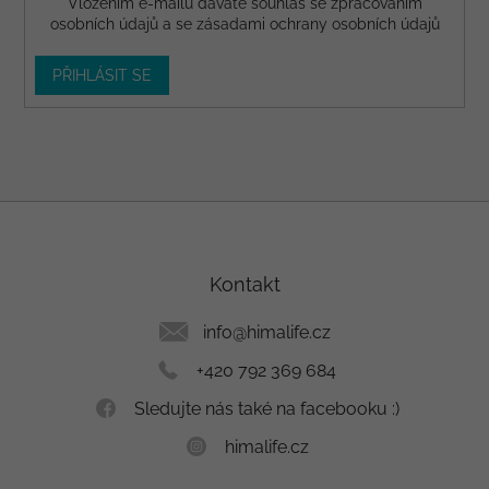
Vložením e-mailu dáváte
souhlas
se zpracováním
osobních údajů a se
zásadami ochrany osobních údajů
PŘIHLÁSIT SE
Z
á
p
a
Kontakt
t
í
info
@
himalife.cz
+420 792 369 684
Sledujte nás také na facebooku :)
himalife.cz