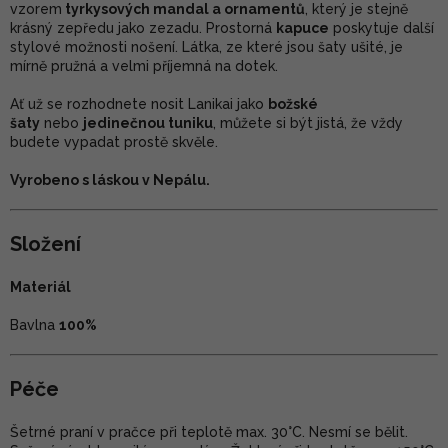
vzorem
tyrkysových mandal a ornamentů
, který je stejně
krásný zepředu jako zezadu. Prostorná
kapuce
poskytuje další
stylové možnosti nošení. Látka, ze které jsou šaty ušité, je
mírně pružná a velmi příjemná na dotek.
Ať už se rozhodnete nosit Lanikai jako
božské
šaty
nebo
jedinečnou tuniku
, můžete si být jistá, že vždy
budete vypadat prostě skvěle.
Vyrobeno s láskou v Nepálu.
Složení
Materiál
Bavlna
100%
Péče
Šetrné praní v pračce při teplotě max. 30°C. Nesmí se bělit.