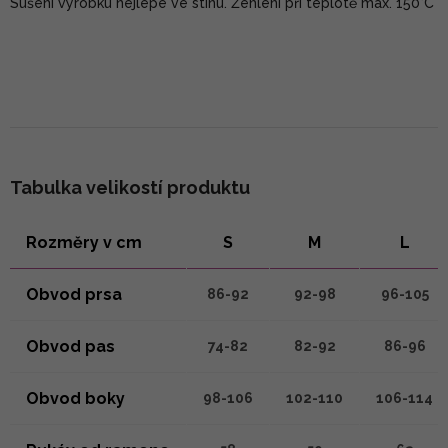
Sušení výrobku nejlépe ve stínu. Žehlení při teplotě max. 150°C
Tabulka velikostí produktu
Rozměry v cm
S
M
L
Obvod prsa
86-92
92-98
96-105
Obvod pas
74-82
82-92
86-96
Obvod boky
98-106
102-110
106-114