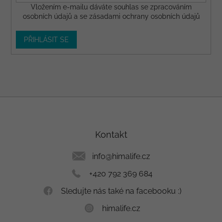
Vložením e-mailu dáváte
souhlas
se zpracováním
osobních údajů a se
zásadami ochrany osobních údajů
PŘIHLÁSIT SE
Z
á
p
a
Kontakt
t
í
info
@
himalife.cz
+420 792 369 684
Sledujte nás také na facebooku :)
himalife.cz