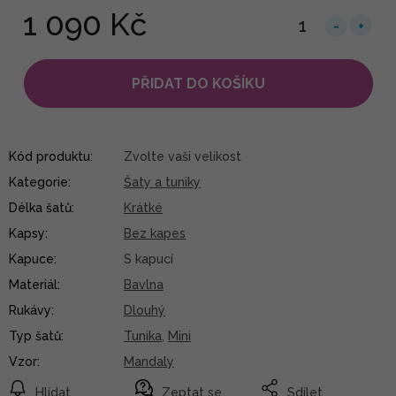
1 090 Kč
PŘIDAT DO KOŠÍKU
Kód produktu:
Zvolte vaši velikost
Kategorie
:
Šaty a tuniky
Délka šatů
:
Krátké
Kapsy
:
Bez kapes
Kapuce
:
S kapucí
Materiál
:
Bavlna
Rukávy
:
Dlouhý
Typ šatů
:
Tunika
,
Mini
Vzor
:
Mandaly
Hlídat
Zeptat se
Sdílet