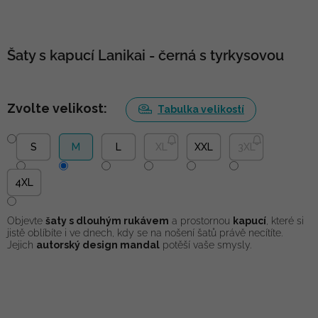
Šaty s kapucí Lanikai - černá s tyrkysovou
Zvolte velikost:
Tabulka velikostí
S
M
L
XL
XXL
3XL
4XL
Objevte
šaty s dlouhým rukávem
a prostornou
kapucí
, které si
jistě oblíbíte i ve dnech, kdy se na nošení šatů právě necítíte.
Jejich
autorský design mandal
potěší vaše smysly.