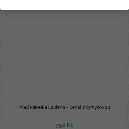
Maxi kabelka Laulima - černá s tyrkysovou
750 Kč