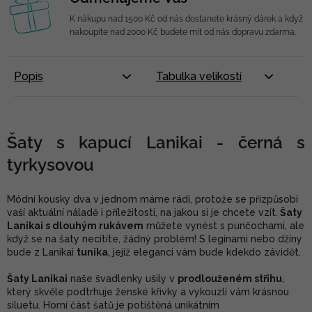
K nákupu nad 1500 Kč od nás dostanete krásný dárek a když
nakoupíte nad 2000 Kč budete mít od nás dopravu zdarma.
Popis
Tabulka velikostí
Šaty s kapucí Lanikai - černá s
tyrkysovou
Módní kousky dva v jednom máme rádi, protože se přizpůsobí
vaší aktuální náladě i příležitosti, na jakou si je chcete vzít.
Šaty
Lanikai s dlouhým rukávem
můžete vynést s punčochami, ale
když se na šaty necítíte, žádný problém! S legínami nebo džíny
bude z Lanikai
tunika
, jejíž eleganci vám bude kdekdo závidět.
Šaty Lanikai
naše švadlenky ušily v
prodlouženém střihu
,
který skvěle podtrhuje ženské křivky a vykouzlí vám krásnou
siluetu. Horní část šatů je potištěná unikátním