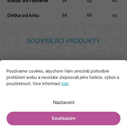
Rukáv od ramene
58
59
62
Délka od krku
86
88
92
SOUVISEJÍCÍ PRODUKTY
Používáme cookies, abychom Vám umožnili pohodlné
prohlížení webu a neustále zlepšovali jeho funkce, výkon a
použitelnost. Více informací
zde
.
Nastavení
Souhlasím