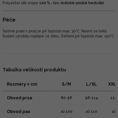
Polyester silk crepe
100 % - tzv. indické umělé hedvábí
Péče
Šetrné praní v pračce při teplotě max. 30°C. Nesmí se bělit.
Sušení výrobku nejlépe ve stínu. Žehlení při teplotě max. 150°C
Tabulka velikostí produktu
Rozměry v cm
S/M
L/XL
XXL
Obvod prsa
80-98
98-114
114
Obvod pas
až 100
až 110
až 