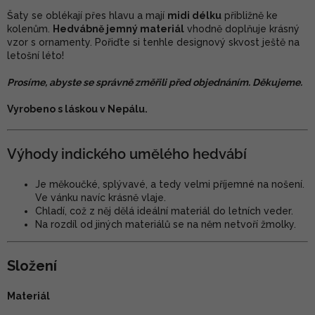
Šaty se oblékají přes hlavu a mají
midi délku
přibližně ke
kolenům.
Hedvábně jemný materiál
vhodně doplňuje krásný
vzor s ornamenty. Pořiďte si tenhle designový skvost ještě na
letošní léto!
Prosíme, abyste se správně změřili před objednáním. Děkujeme.
Vyrobeno s láskou v Nepálu.
Výhody indického umělého hedvábí
Je měkoučké, splývavé, a tedy velmi příjemné na nošení.
Ve vánku navíc krásně vlaje.
Chladí, což z něj dělá ideální materiál do letních veder.
Na rozdíl od jiných materiálů se na něm netvoří žmolky.
Složení
Materiál