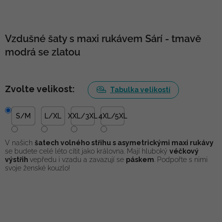
Vzdušné šaty s maxi rukávem Sárí - tmavě
modrá se zlatou
Zvolte velikost:
Tabulka velikostí
S/M
L/XL
XXL/3XL
4XL/5XL
V našich
šatech volného střihu s asymetrickými maxi rukávy
se budete celé léto cítit jako královna. Mají hluboký
véčkový
výstřih
vepředu i vzadu a zavazují se
páskem
. Podpořte s nimi
svoje ženské kouzlo!