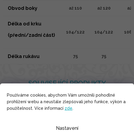
Obvod boky
až 110
až 120
až 
Délka od krku
104/122
104/122
106
(přední/zadní část)
Délka rukávu
75
75
7
SOUVISEJÍCÍ PRODUKTY
Používáme cookies, abychom Vám umožnili pohodlné
prohlížení webu a neustále zlepšovali jeho funkce, výkon a
použitelnost. Více informací
zde
.
Nastavení