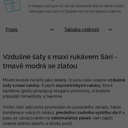
K nákupu nad 1500 Kč od nás dostanete krásný dárek a když
nakoupíte nad 2000 Kč budete mít od nás dopravu zdarma.
Popis
Tabulka velikostí
Vzdušné šaty s maxi rukávem Sárí -
tmavě modrá se zlatou
Módní kousek na léto jako dělaný, to jsou naše úžasné
vzdušné
šaty s maxi rukávy
. S jejich
asymetrickými rukávy
, které
každému gestu propůjčují eleganci princezny, si budete
připadat romanticky a tajemně.
Vrchní část šatů jsme promysleli do posledního detailu, takže
kombinace volných rukávů,
předního i zadního
výstřihu
do V
a
pasu se zavazováním na
odnímatelný
pásek
vám zajistí
úžasně ladnou siluetu a skvělý pocit.