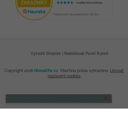
Vytvořil Shoptet
|
Nakódoval Pavel Kuneš
Copyright 2026
Himalife.cz
. Všechna práva vyhrazena.
Upravit
nastavení cookies
🌸 NOVÁ LETNÍ KOLEKCE HIMALIFE PRÁVĚ NA ESHOPU 🌸