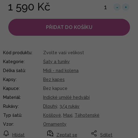
1 590 Kč
PŘIDAT DO KOŠÍKU
Kód produktu:
Zvolte vaši velikost
Kategorie
:
Šaty a tuniky
Délka šatů
:
Midi - nad kolena
Kapsy
:
Bez kapes
Kapuce
:
Bez kapuce
Materiál
:
Indické umělé hedvábí
Rukávy
:
Dlouhý
,
3/4 rukáv
Typ šatů
:
Košilové
,
Maxi
,
Těhotenské
Vzor
:
Ornamenty
Hlídat
Zeptat se
Sdílet