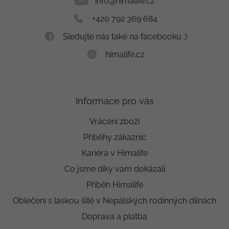
í
info
@
himalife.cz
+420 792 369 684
Sledujte nás také na facebooku :)
himalife.cz
Informace pro vás
Vrácení zboží
Příběhy zákaznic
Kariéra v Himalife
Co jsme díky vám dokázali
Příběh Himalife
Oblečení s láskou šité v Nepálských rodinných dílnách
Doprava a platba