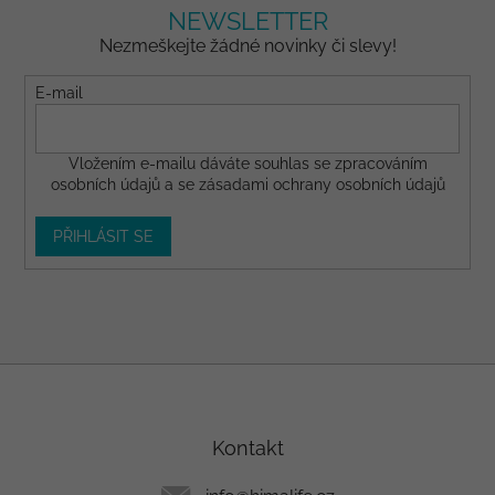
NEWSLETTER
Nezmeškejte žádné novinky či slevy!
E-mail
Vložením e-mailu dáváte
souhlas
se zpracováním
osobních údajů a se
zásadami ochrany osobních údajů
PŘIHLÁSIT SE
Z
á
p
a
Kontakt
t