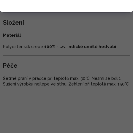
Na rozdíl od jiných materiálů se na něm netvoří žmolky.
Složení
Materiál
Polyester silk crepe
100% - tzv. indické umělé hedvábí
Péče
Šetrné praní v pračce při teplotě max. 30°C. Nesmí se bělit.
Sušení výrobku nejlépe ve stínu. Žehlení při teplotě max. 150°C