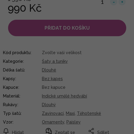
990 Kč
PŘIDAT DO KOŠÍKU
Kód produktu:
Zvolte vaši velikost
Kategorie
:
Šaty a tuniky
Délka šatů
:
Dlouhé
Kapsy
:
Bez kapes
Kapuce
:
Bez kapuce
Materiál
:
Indické umělé hedvábí
Rukávy
:
Dlouhý
Typ šatů
:
Zavinovací
,
Maxi
,
Těhotenské
Vzor
:
Ornamenty
,
Paisley
Hlídat
Zeptat se
Sdílet