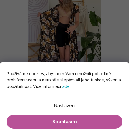
Používáme cookies, abychom Vám umožnili pohodlné
prohlížení webu a neustále zlepšovali jeho funkce, výkon a
použitelnost. Více informací
zde
.
Výhody indického umělého hedvábí
Nastavení
Je měkoučké, splývavé, a tedy velmi příjemné na nošení.
Souhlasím
Ve vánku navíc krásně vlaje.
Chladí, což z něj dělá ideální materiál do letních veder.