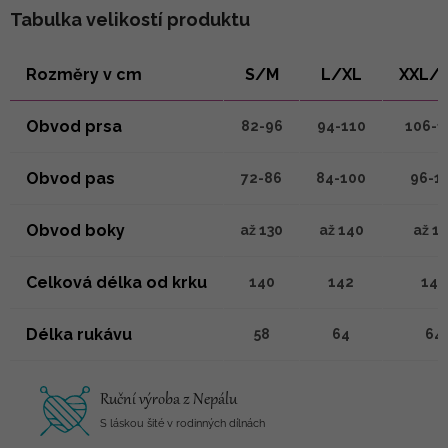
Tabulka velikostí produktu
Rozměry v cm
S/M
L/XL
XXL/
Obvod prsa
82-96
94-110
106-1
Obvod pas
72-86
84-100
96-1
Obvod boky
až 130
až 140
až 1
Celková délka od krku
140
142
146
Délka rukávu
58
64
64
Ruční výroba z Nepálu
S láskou šité v rodinných dílnách