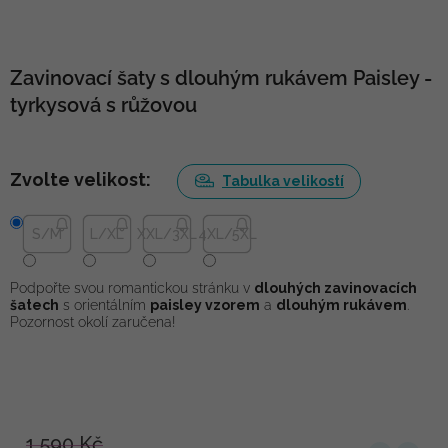
Zavinovací šaty s dlouhým rukávem Paisley -
tyrkysová s růžovou
Zvolte velikost:
Tabulka velikostí
S/M
L/XL
XXL/3XL
4XL/5XL
Podpořte svou romantickou stránku v
dlouhých zavinovacích
šatech
s orientálním
paisley vzorem
a
dlouhým rukávem
.
Pozornost okolí zaručena!
1 590 Kč