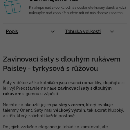
K nákupu nad 1500 Kč od nás dostanete krásný dárek a když
nakoupíte nad 2000 Kč budete mít od nás dopravu zdarma.
Popis
Tabulka velikostí
Zavinovací šaty s dlouhým rukávem
Paisley - tyrkysová s růžovou
Šaty v délce až ke kotníkům jsou esencí romantiky, dopřejte si
je i vy! Představujeme naše
zavinovací šaty s dlouhým
rukávem
s gumou u zápěstí.
Nechte se okouzlit jejich
paisley vzorem
, který evokuje
tajemný Orient. Šaty mají
véčkový výstřih
, tak akorát hluboký,
a střih, který zalichotí každé postavě.
Do jejich vzdušné elegance je lehké se zamilovat, ale