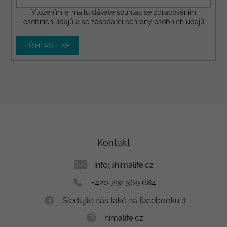
Vložením e-mailu dáváte
souhlas
se zpracováním
osobních údajů a se
zásadami ochrany osobních údajů
PŘIHLÁSIT SE
Z
á
p
a
Kontakt
t
í
info
@
himalife.cz
+420 792 369 684
Sledujte nás také na facebooku :)
himalife.cz