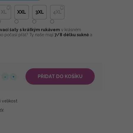
XL
XXL
3XL
4XL
vací šaty
s krátkým rukávem
v krásném
ého počasí přát? Ty naše mají
7/8 délku sukně
a
PŘIDAT DO KOŠÍKU
 velikost
ky