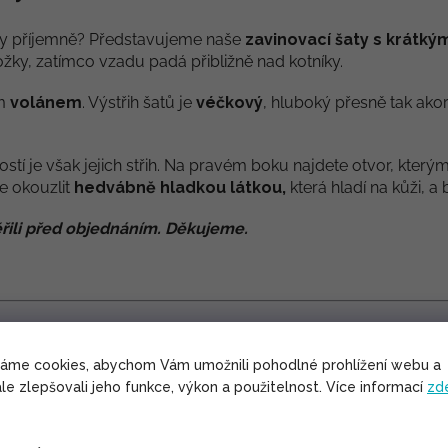
vždy příjemně? Představujeme naše
zavinovací šaty s krátk
ožky, zatímco vzadu padá přibližně nad kotníky.
ým
volánem
. Výstřih šatů je
véčkový
, hluboký přesně tak ako
tí je však jejich střih. Na pravém boku najdete otvor, kterým
se okouzlit
hedvábně hladkou látkou,
která hladí na kůži, 
řili před objednáním. Děkujeme.
é naše zavinovací šaty zavázat:
váme cookies, abychom Vám umožnili pohodlné prohlížení webu a
le zlepšovali jeho funkce, výkon a použitelnost. Více informací
zd