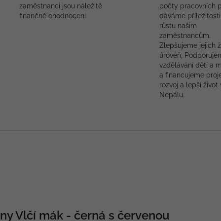
zaměstnanci jsou náležitě
počty pracovních p
finančně ohodnoceni
dáváme příležitosti
růstu našim
zaměstnancům.
Zlepšujeme jejich ž
úroveň, Podporuje
vzdělávání dětí a 
a financujeme proj
rozvoj a lepší život 
Nepálu.
ány Vlčí mák - černá s červenou