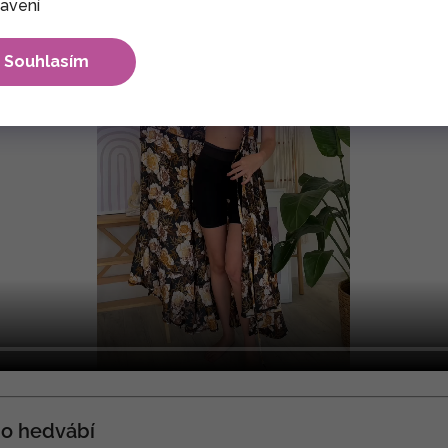
avení
Souhlasím
o hedvábí