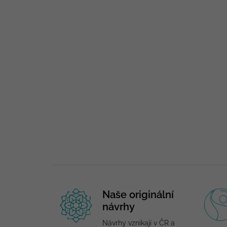
Naše originální
návrhy
Návrhy vznikají v ČR a