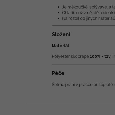
Je měkoučké, splývavé, a te
Chladí, což z něj dělá ideáln
Na rozdíl od jiných materiá
Složení
Materiál
Polyester silk crepe
100% - tzv.
Péče
Šetrné praní v pračce při teplotě 