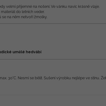
dy velmi příjemné na nošení. Ve vánku navíc krásně vlaje.
í materiál do letních veder.
lů se na něm netvoří žmolky.
 indické umělé hedvábí
max. 30°C. Nesmí se bělit. Sušení výrobku nejlépe ve stínu. Že