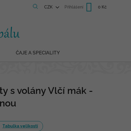
Nákupní
CZK
Přihlášení
košík
ČAJE A SPECIALITY
ty s volány Vlčí mák -
enou
Tabulka velikostí