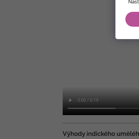
Nast
Výhody indického uměléh