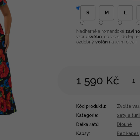
S
M
L
Nádherné a romantické
zavino
vzoru
květin
, co víc si do tepl
ozdobný
volán
na jejím okraji.
1 590 Kč
Kód produktu:
Zvolte vaši
Kategorie
:
Šaty a tuni
Délka šatů
:
Dlouhé
Kapsy
:
Bez kapes