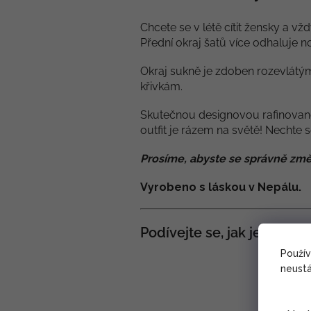
Chcete se v létě cítit žensky a 
Přední okraj šatů více odhaluje n
Okraj sukně je zdoben rozevlát
křivkám.
Skutečnou designovou rafinovanos
outfit je rázem na světě! Nechte 
Prosíme, abyste se správně změ
Vyrobeno s láskou v Nepálu.
Podívejte se, jak je snadn
Použí
neustá