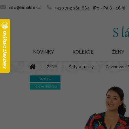
info@himalife.cz
+420 792 369 684
NOVINKY
KOLEKCE
ŽENY
Přejít
Domů
ŽENY
Šaty a tuniky
Zavinovací 
na
obsah
Novinka
Indické hedvábí