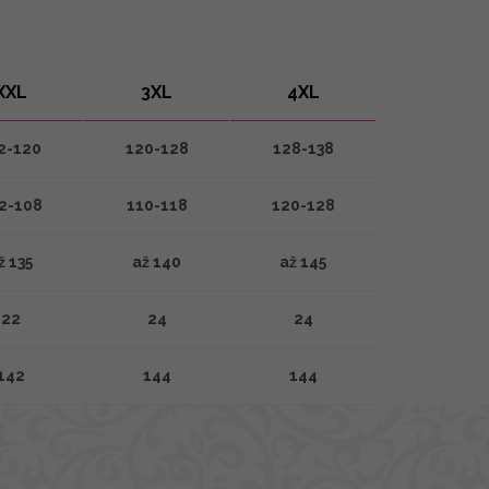
XXL
3XL
4XL
2-120
120-128
128-138
2-108
110-118
120-128
ž 135
až 140
až 145
22
24
24
142
144
144