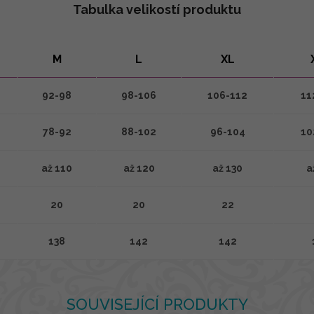
Tabulka velikostí produktu
M
L
XL
92-98
98-106
106-112
11
78-92
88-102
96-104
10
až 110
až 120
až 130
a
20
20
22
138
142
142
SOUVISEJÍCÍ PRODUKTY