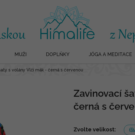
MUŽI
DOPLŇKY
JÓGA A MEDITACE
šaty s volány Vlčí mák - černá s červenou
Zavinovací ša
černá s červ
Zvolte velikost: