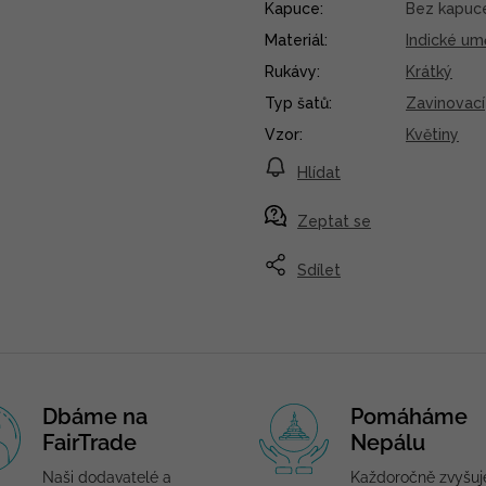
Kapuce
:
Bez kapuc
Materiál
:
Indické um
Rukávy
:
Krátký
Typ šatů
:
Zavinovací
Vzor
:
Květiny
Hlídat
Zeptat se
Sdílet
Dbáme na
Pomáháme
FairTrade
Nepálu
Naši dodavatelé a
Každoročně zvyšu