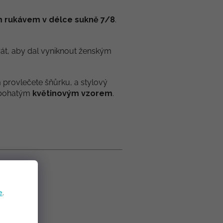
ým rukávem v délce sukně 7/8
.
rát, aby dal vyniknout ženským
 provlečete šňůrku, a stylový
a bohatým
květinovým vzorem
.
e
.