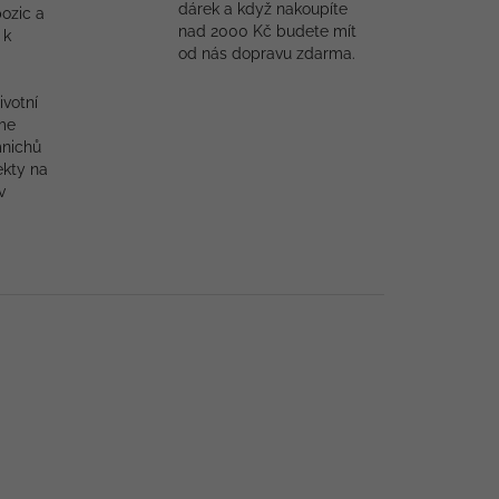
dárek a když nakoupíte
ozic a
nad 2000 Kč budete mít
 k
od nás dopravu zdarma.
ivotní
me
mnichů
ekty na
v