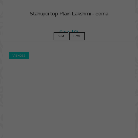
Stahující top Plain Lakshmi - černá
690 Kč
S/M
L/XL
Viskóza