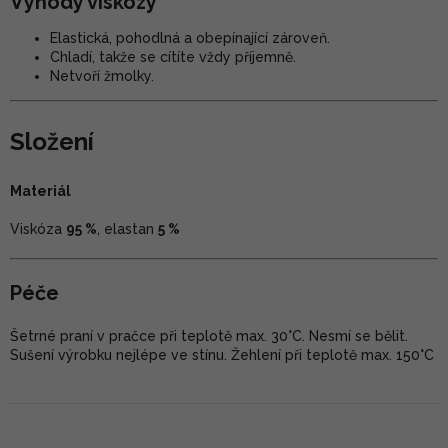
Výhody viskózy
Elastická, pohodlná a obepínající zároveň.
Chladí, takže se cítíte vždy příjemně.
Netvoří žmolky.
Složení
Materiál
Viskóza
95 %
, elastan
5 %
Péče
Šetrné praní v pračce při teplotě max. 30°C. Nesmí se bělit.
Sušení výrobku nejlépe ve stínu. Žehlení při teplotě max. 150°C