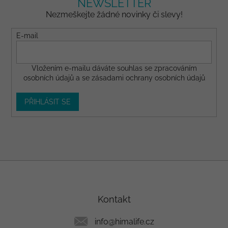
NEWSLETTER
Nezmeškejte žádné novinky či slevy!
E-mail
Vložením e-mailu dáváte
souhlas
se zpracováním
osobních údajů a se
zásadami ochrany osobních údajů
PŘIHLÁSIT SE
Z
á
p
a
Kontakt
t
í
info
@
himalife.cz