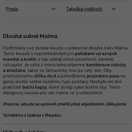
Popis
Tabulka velikostí
Dlouhá sukně Maima
Podtrhněte své ženské kouzlo v jedinečné dlouhé sukni Maima.
Tento kousek s nepřehlédnutelným
potiskem výrazných
mandal a květin
z vás udělají střed pozornosti, kamkoli
vstoupíte. Je ušita z mimořádně příjemné
kombinace viskózy
a elastanu
, takže se fantasticky nosí po celý den. Díky
promyšlenému
střihu do A
a pohodlnému
pružnému pasu
na
gumu skvěle sedne každému typu postavy. Nechybí ani dvě
praktické
boční kapsy
, které dodají sukni ležérní styl. Tento
designový kousek pro vás máme ve 3 velikostech.
Prosíme, abyste se správně změřili před objednáním. Děkujeme.
Vyrobeno s láskou v Nepálu.