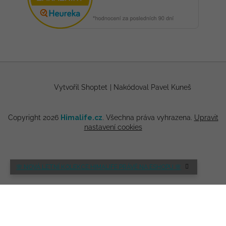
Vytvořil Shoptet
|
Nakódoval Pavel Kuneš
Copyright 2026
Himalife.cz
. Všechna práva vyhrazena.
Upravit
nastavení cookies
🌸 NOVÁ LETNÍ KOLEKCE HIMALIFE PRÁVĚ NA ESHOPU 🌸