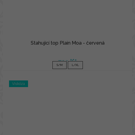
Stahující top Plain Moa - červená
790 Kč
S/M
L/XL
Viskóza