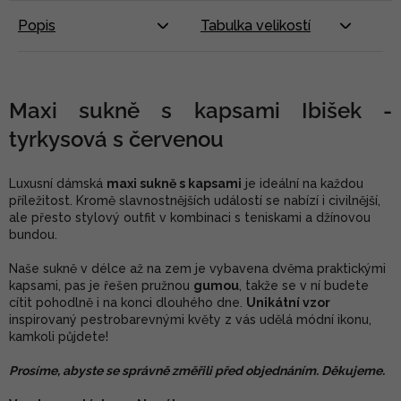
Popis
Tabulka velikostí
Maxi sukně s kapsami Ibišek -
tyrkysová s červenou
Luxusní dámská
maxi sukně s kapsami
je ideální na každou
příležitost. Kromě slavnostnějších událostí se nabízí i civilnější,
ale přesto stylový outfit v kombinaci s teniskami a džínovou
bundou.
Naše sukně v délce až na zem je vybavena dvěma praktickými
kapsami, pas je řešen pružnou
gumou
, takže se v ní budete
cítit pohodlně i na konci dlouhého dne.
Unikátní vzor
inspirovaný pestrobarevnými květy z vás udělá módní ikonu,
kamkoli půjdete!
Prosíme, abyste se správně změřili před objednáním. Děkujeme.