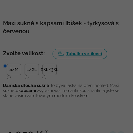
Maxi sukně s kapsami Ibišek - tyrkysová s
červenou
Zvolte velikost:
Tabulka velikostí
S/M
L/XL
XXL/3XL
Dámská dlouhá sukně
, to bývá láska na první pohled. Maxi
sukně
s kapsami
zvýrazní vaši romantickou stránku a jistě se
stane vaším zamilovaným módním kouskem.