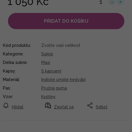
1 050 Kč
PŘIDAT DO KOŠÍKU
Kód produktu:
Zvolte vaši velikost
Kategorie
:
Sukně
Délka sukně
:
Maxi
Kapsy
:
S kapsami
Materiál
:
Indické umělé hedvábí
Pas
:
Pružná guma
Vzor
:
Květiny
Hlídat
Zeptat se
Sdílet