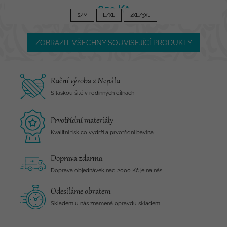
850 Kč
S/M
L/XL
2XL/3XL
ZOBRAZIT VŠECHNY SOUVISEJÍCÍ PRODUKTY
Ruční výroba z Nepálu
S láskou šité v rodinných dílnách
Prvotřídní materiály
Kvalitní tisk co vydrží a prvotřídní bavlna
Doprava zdarma
Doprava objednávek nad 2000 Kč je na nás
Odesíláme obratem
Skladem u nás znamená opravdu skladem