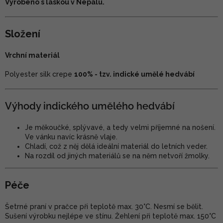
Vyrobeno s láskou v Nepálu.
Složení
Vrchní materiál
Polyester silk crepe
100% - tzv. indické umělé hedvábí
Výhody indického umělého hedvábí
Je měkoučké, splývavé, a tedy velmi příjemné na nošení.
Ve vánku navíc krásně vlaje.
Chladí, což z něj dělá ideální materiál do letních veder.
Na rozdíl od jiných materiálů se na něm netvoří žmolky.
Péče
Šetrné praní v pračce při teplotě max. 30°C. Nesmí se bělit.
Sušení výrobku nejlépe ve stínu. Žehlení při teplotě max. 150°C