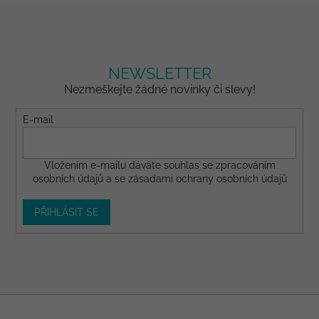
NEWSLETTER
Nezmeškejte žádné novinky či slevy!
E-mail
Vložením e-mailu dáváte
souhlas
se zpracováním
osobních údajů a se
zásadami ochrany osobních údajů
PŘIHLÁSIT SE
Z
á