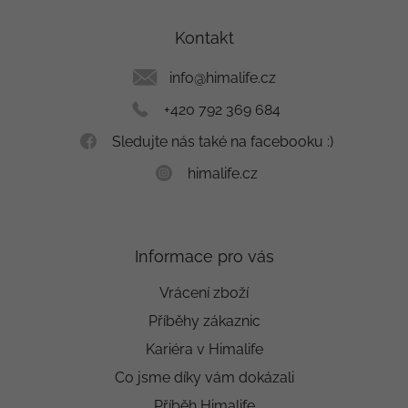
p
a
Kontakt
t
í
info
@
himalife.cz
+420 792 369 684
Sledujte nás také na facebooku :)
himalife.cz
Informace pro vás
Vrácení zboží
Příběhy zákaznic
Kariéra v Himalife
Co jsme díky vám dokázali
Příběh Himalife