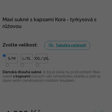
Maxi sukně s kapsami Kora - tyrkysová s
růžovou
Zvolte velikost:
Tabulka velikostí
S/M
L/XL
XXL/3XL
Dámská dlouhá sukně
, to bývá láska na první pohled. Maxi
sukně
s kapsami
zvýrazní vaši romantickou stránku a jistě se
stane vaším zamilovaným módním kouskem.