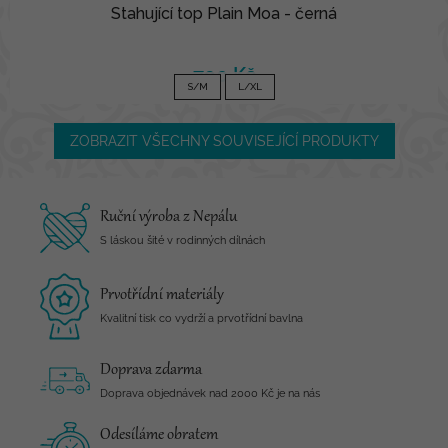
Stahující top Plain Moa - černá
790 Kč
S/M
L/XL
ZOBRAZIT VŠECHNY SOUVISEJÍCÍ PRODUKTY
Ruční výroba z Nepálu
S láskou šité v rodinných dílnách
Prvotřídní materiály
Kvalitní tisk co vydrží a prvotřídní bavlna
Doprava zdarma
Doprava objednávek nad 2000 Kč je na nás
Odesíláme obratem