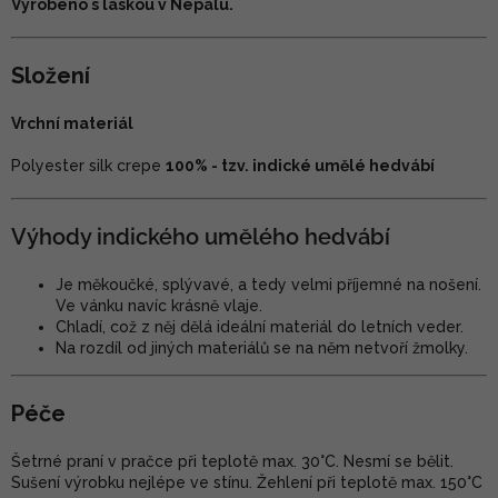
Vyrobeno s láskou v Nepálu.
Složení
Vrchní materiál
Polyester silk crepe
100% - tzv. indické umělé hedvábí
Výhody indického umělého hedvábí
Je měkoučké, splývavé, a tedy velmi příjemné na nošení.
Ve vánku navíc krásně vlaje.
Chladí, což z něj dělá ideální materiál do letních veder.
Na rozdíl od jiných materiálů se na něm netvoří žmolky.
Péče
Šetrné praní v pračce při teplotě max. 30°C. Nesmí se bělit.
Sušení výrobku nejlépe ve stínu. Žehlení při teplotě max. 150°C