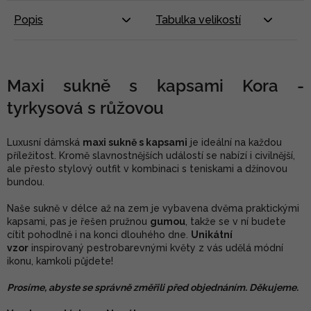
Popis
Tabulka velikostí
Maxi sukně s kapsami Kora -
tyrkysová s růžovou
Luxusní dámská
maxi sukně s kapsami
je ideální na každou
příležitost. Kromě slavnostnějších událostí se nabízí i civilnější,
ale přesto stylový outfit v kombinaci s teniskami a džínovou
bundou.
Naše sukně v délce až na zem je vybavena dvěma praktickými
kapsami, pas je řešen pružnou
gumou
, takže se v ní budete
cítit pohodlně i na konci dlouhého dne.
Unikátní
vzor
inspirovaný pestrobarevnými květy z vás udělá módní
ikonu, kamkoli půjdete!
Prosíme, abyste se správně změřili před objednáním. Děkujeme.