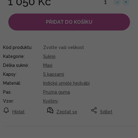
1 050 Kč
PŘIDAT DO KOŠÍKU
Kód produktu:
Zvolte vaši velikost
Kategorie
:
Sukně
Délka sukně
:
Maxi
Kapsy
:
S kapsami
Materiál
:
Indické umělé hedvábí
Pas
:
Pružná guma
Vzor
:
Květiny
Hlídat
Zeptat se
Sdílet