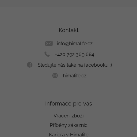
Z
á
p
a
Kontakt
t
í
info
@
himalife.cz
+420 792 369 684
Sledujte nás také na facebooku :)
himalife.cz
Informace pro vás
Vrácení zboží
Příběhy zákaznic
Kariéra v Himalife