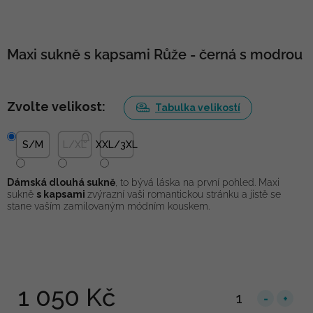
Maxi sukně s kapsami Růže - černá s modrou
Zvolte velikost:
Tabulka velikostí
S/M
L/XL
XXL/3XL
Dámská dlouhá sukně
, to bývá láska na první pohled. Maxi
sukně
s kapsami
zvýrazní vaši romantickou stránku a jistě se
stane vaším zamilovaným módním kouskem.
1 050 Kč