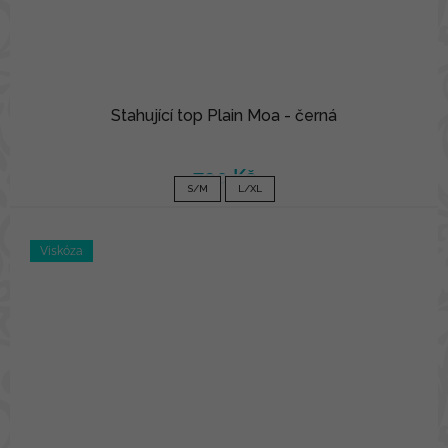
Stahující top Plain Moa - černá
790 Kč
S/M
L/XL
Viskóza