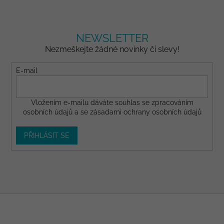
NEWSLETTER
Nezmeškejte žádné novinky či slevy!
E-mail
Vložením e-mailu dáváte
souhlas
se zpracováním
osobních údajů a se
zásadami ochrany osobních údajů
PŘIHLÁSIT SE
Z
á
p