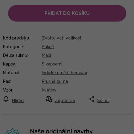
PŘIDAT DO KOŠÍKU
Kód produktu:
Zvolte vaši velikost
Kategorie
:
Sukně
Délka sukně
:
Maxi
Kapsy
:
S kapsami
Materiál
:
Indické umělé hedvábí
Pas
:
Pružná guma
Vzor
:
Květiny
Hlídat
Zeptat se
Sdílet
Naše originální návrhy