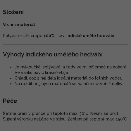
Složení
Vrchní materiál
Polyester silk crepe
100% - tzv. indické umělé hedvábí
Výhody indického umělého hedvábí
Je měkoučké, splývavé, a tedy velmi příjemné na nošení.
Ve vánku navíc krásně vlaje.
Chladí, což z něj dělá ideální materiál do letních veder.
Na rozdíl od jiných materiálů se na něm netvoří žmolky.
Péče
Šetrné praní v pračce při teplotě max. 30°C. Nesmí se bělit.
Sušení výrobku nejlépe ve stínu. Žehlení při teplotě max. 150°C