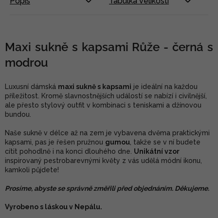
Popis
Tabulka velikostí
Maxi sukně s kapsami Růže - černá s
modrou
Luxusní dámská
maxi sukně s kapsami
je ideální na každou
příležitost. Kromě slavnostnějších událostí se nabízí i civilnější,
ale přesto stylový outfit v kombinaci s teniskami a džínovou
bundou.
Naše sukně v délce až na zem je vybavena dvěma praktickými
kapsami, pas je řešen pružnou
gumou
, takže se v ní budete
cítit pohodlně i na konci dlouhého dne.
Unikátní vzor
inspirovaný pestrobarevnými květy z vás udělá módní ikonu,
kamkoli půjdete!
Prosíme, abyste se správně změřili před objednáním. Děkujeme.
Vyrobeno s láskou v Nepálu.