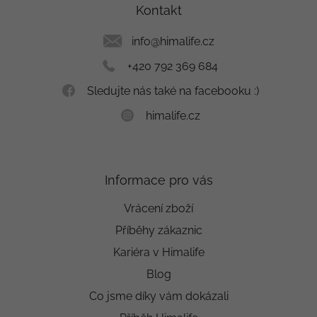
a
Kontakt
t
í
info
@
himalife.cz
+420 792 369 684
Sledujte nás také na facebooku :)
himalife.cz
Informace pro vás
Vrácení zboží
Příběhy zákaznic
Kariéra v Himalife
Blog
Co jsme díky vám dokázali