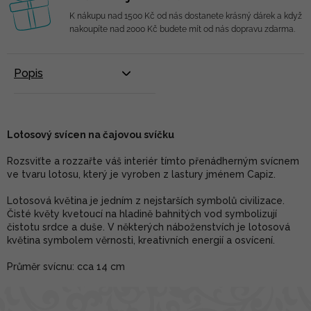
K nákupu nad 1500 Kč od nás dostanete krásný dárek a když
nakoupíte nad 2000 Kč budete mít od nás dopravu zdarma.
Popis
Lotosový svícen na čajovou svíčku
Rozsviťte a rozzařte váš interiér tímto přenádherným svícnem
ve tvaru lotosu, který je vyroben z lastury jménem Capiz.
Lotosová květina je jedním z nejstarších symbolů civilizace.
Čisté květy kvetoucí na hladině bahnitých vod symbolizují
čistotu srdce a duše. V některých náboženstvích je lotosová
květina symbolem věrnosti, kreativních energií a osvícení.
Průměr svícnu: cca 14 cm