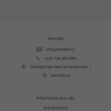
Z
á
p
a
Kontakt
t
í
info
@
himalife.cz
+420 792 369 684
Sledujte nás také na facebooku :)
himalife.cz
Informace pro vás
Vrácení zboží