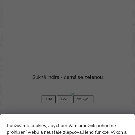
Sukně Indira - černá se zelenou
790 Kč
S/M
L/XL
XXL/3XL
Bavlna
Používáme cookies, abychom Vám umožnili pohodlné
prohlížení webu a neustále zlepšovali jeho funkce, výkon a