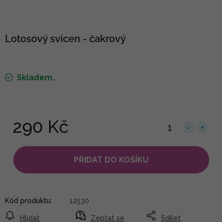
Lotosový svícen - čakrový
Skladem
290 Kč
PŘIDAT DO KOŠÍKU
Kód produktu:
12530
Hlídat
Zeptat se
Sdílet