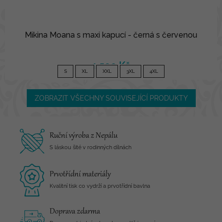
Mikina Moana s maxi kapucí - černá s červenou
1 590 Kč
S
XL
XXL
3XL
4XL
ZOBRAZIT VŠECHNY SOUVISEJÍCÍ PRODUKTY
Ruční výroba z Nepálu
S láskou šité v rodinných dílnách
Prvotřídní materiály
Kvalitní tisk co vydrží a prvotřídní bavlna
Doprava zdarma