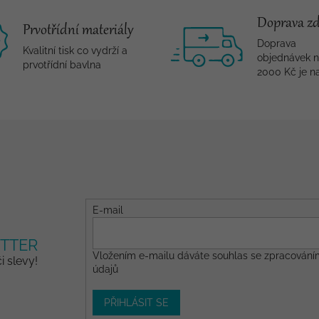
Doprava z
Prvotřídní materiály
Doprava
Kvalitní tisk co vydrží a
objednávek 
prvotřídní bavlna
2000 Kč je n
E-mail
TTER
Vložením e-mailu dáváte
souhlas
se zpracování
 slevy!
údajů
PŘIHLÁSIT SE