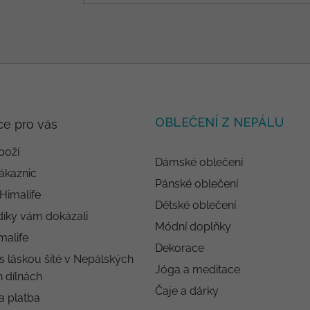
OBLEČENÍ Z NEPÁLU
ce pro vás
boží
Dámské oblečení
ákaznic
Pánské oblečení
 Himalife
Dětské oblečení
díky vám dokázali
Módní doplňky
malife
Dekorace
s láskou šité v Nepálských
Jóga a meditace
 dílnách
Čaje a dárky
a platba