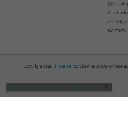
Dárkové 
Obchodn
Zásady o
Kontakty
Copyright 2026
Himalife.cz
. Všechna práva vyhrazena
🌸 NOVÁ LETNÍ KOLEKCE HIMALIFE PRÁVĚ NA ESHOPU 🌸