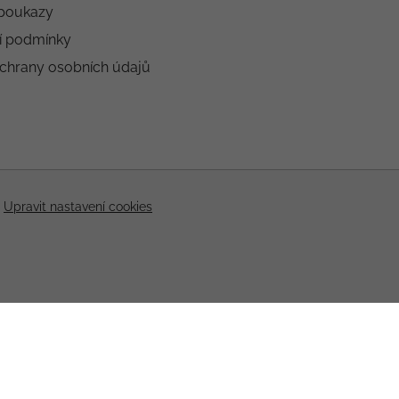
poukazy
í podmínky
chrany osobních údajů
.
Upravit nastavení cookies