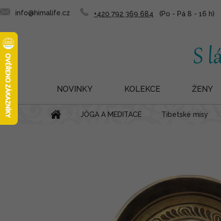
info@himalife.cz
+420 792 369 684
NOVINKY
KOLEKCE
ŽENY
Přejít
Domů
JÓGA A MEDITACE
Tibetské mísy
na
obsah