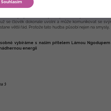
Souhlasím
le celkově na harmonizaci celého organismu. Tibetské mísy
ž po velké nástroje, vážící několik desítek kilogramů. Jsou v
, které bývají zdobené nejrůznějšími motivy. Hra na tento ú
už se člověk dokonale uvolní a může komunikovat se s
tane větší řád. Protože tato hudba působí nejen na smysly,
osobně vybíráme s naším přítelem Lámou Ngodupem z
 nádhernou energii
u :)