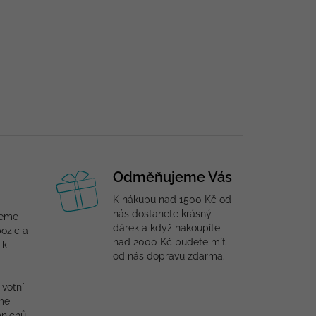
Odměňujeme Vás
K nákupu nad 1500 Kč od
nás dostanete krásný
jeme
dárek a když nakoupíte
ozic a
nad 2000 Kč budete mít
 k
od nás dopravu zdarma.
ivotní
me
mnichů