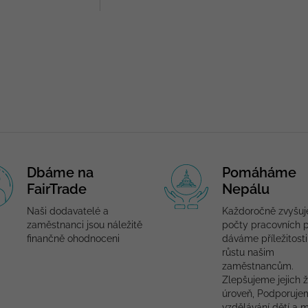
Dbáme na
Pomáháme
FairTrade
Nepálu
Naši dodavatelé a
Každoročně zvyšu
zaměstnanci jsou náležitě
počty pracovních p
finančně ohodnoceni
dáváme příležitosti
růstu našim
zaměstnancům.
Zlepšujeme jejich ž
úroveň, Podporuje
vzdělávání dětí a 