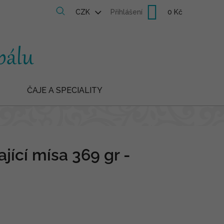
Nákupní
CZK
Přihlášení
košík
ČAJE A SPECIALITY
jící mísa 369 gr -