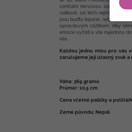
centrální nervovou soustavu, a
velikostí, od těch nejmenších, a
jsou buďto tepané, nebo odlévané
opravdovým zážitkem, díky něm
emoce vyčistí a vše najednou dos
nás.
Každou jednu mísu pro vás 
zaručujeme její úžasný zvuk a
Váha: 369 gramů
Průměr: 10,5 cm
Cena včetně paličky a polštářk
Země původu: Nepál