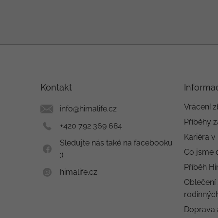
Z
á
p
a
Kontakt
Informa
t
í
Vrácení z
info
@
himalife.cz
Příběhy z
+420 792 369 684
Kariéra v
Sledujte nás také na facebooku
Co jsme 
:)
Příběh Hi
himalife.cz
Oblečení 
rodinných
Doprava 