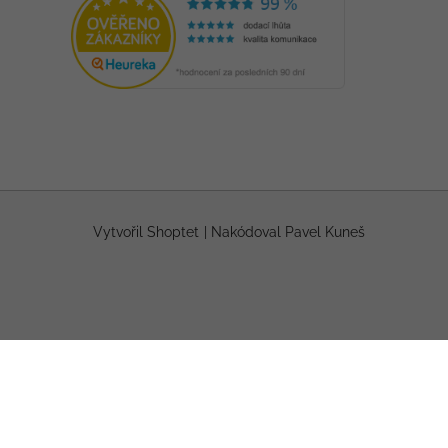
Vytvořil Shoptet
|
Nakódoval Pavel Kuneš