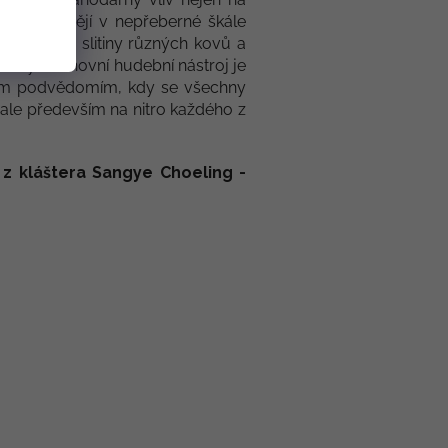
 se vyrábějí v nepřeberné škále
yrobené ze slitiny různých kovů a
žasný duchovní hudební nástroj je
vým podvědomím, kdy se všechny
 ale především na nitro každého z
 kláštera Sangye Choeling -