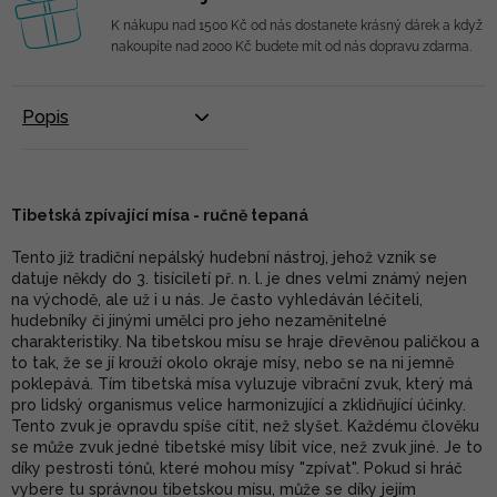
K nákupu nad 1500 Kč od nás dostanete krásný dárek a když
nakoupíte nad 2000 Kč budete mít od nás dopravu zdarma.
Popis
Tibetská zpívající mísa - ručně tepaná
Tento již tradiční nepálský hudební nástroj, jehož vznik se
datuje někdy do 3. tisíciletí př. n. l. je dnes velmi známý nejen
na východě, ale už i u nás. Je často vyhledáván léčiteli,
hudebníky či jinými umělci pro jeho nezaměnitelné
charakteristiky. Na tibetskou mísu se hraje dřevěnou paličkou a
to tak, že se jí krouží okolo okraje mísy, nebo se na ni jemně
poklepává. Tím tibetská mísa vyluzuje vibrační zvuk, který má
pro lidský organismus velice harmonizující a zklidňující účinky.
Tento zvuk je opravdu spíše cítit, než slyšet. Každému člověku
se může zvuk jedné tibetské mísy líbit více, než zvuk jiné. Je to
díky pestrosti tónů, které mohou mísy "zpívat". Pokud si hráč
vybere tu správnou tibetskou mísu, může se díky jejím