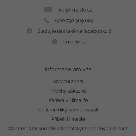
t
í
info
@
himalife.cz
+420 792 369 684
Sledujte nás také na facebooku :)
himalife.cz
Informace pro vás
Vrácení zboží
Příběhy zákaznic
Kariéra v Himalife
Co jsme díky vám dokázali
Příběh Himalife
Oblečení s láskou šité v Nepálských rodinných dílnách