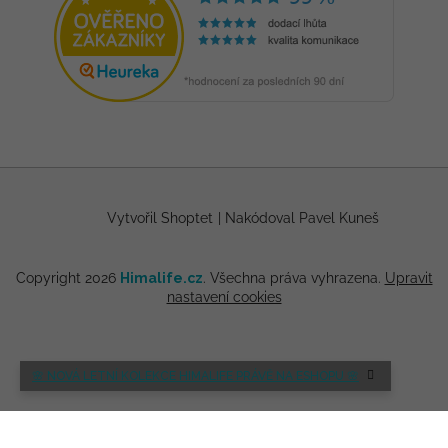
Vytvořil Shoptet
|
Nakódoval Pavel Kuneš
Copyright 2026
Himalife.cz
. Všechna práva vyhrazena.
Upravit
nastavení cookies
🌸 NOVÁ LETNÍ KOLEKCE HIMALIFE PRÁVĚ NA ESHOPU 🌸