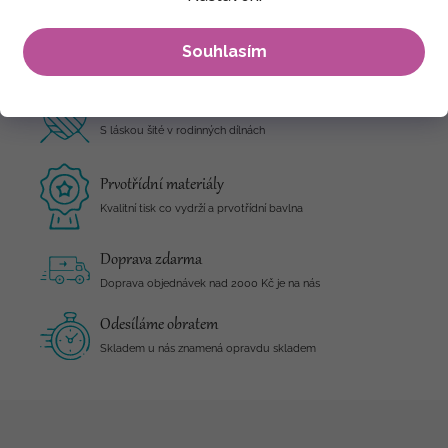
Cena včetně paličky a polštářku :)
Země původu: Nepál
Souhlasím
Ruční výroba z Nepálu
S láskou šité v rodinných dílnách
Prvotřídní materiály
Kvalitní tisk co vydrží a prvotřídní bavlna
Doprava zdarma
Doprava objednávek nad 2000 Kč je na nás
Odesíláme obratem
Skladem u nás znamená opravdu skladem