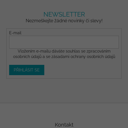
NEWSLETTER
Nezmeškejte žádné novinky či slevy!
E-mail
Vložením e-mailu dáváte
souhlas
se zpracováním
osobních údajů a se
zásadami ochrany osobních údajů
PŘIHLÁSIT SE
Z
á
p
a
Kontakt