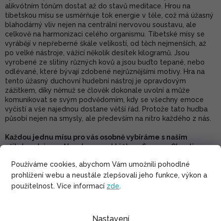
alikvótním tónům dostat až do stavů meditace. Hrou na
tibetskou mísu se usměrňuje tok energie v těle, což má úžasný
blahodárný vliv nejen na centrální nervovou soustavu, ale
celkově na harmonizaci celého organismu. Tibetské mísy se
vyrábějí v nepřeberné škále velikostí, od těch nejmenších, až
po velké nástroje, vážící několik desítek kilogramů. Jsou
vyrobené ze slitiny různých kovů a jsou buďto tepané, nebo
odlévané, které bývají zdobené nejrůznějšími motivy. Hra na
tento úžasný duchovní hudební nástroj je opravdovým
zážitkem, díky němuž se člověk dokonale uvolní a může
komunikovat se svým podvědomím, kdy se všechny emoce
vyčistí a vše najednou dostane větší řád. Protože tato hudba
působí nejen na smysly, ale především na nitro každého z nás.
Každou jednu mísu pro vás osobně vybíráme s naším
přítelem Lámou Ngodupem z kláštera Sangye Choeling -
zaručujeme její úžasný zvuk a nádhernou energii
Používáme cookies, abychom Vám umožnili pohodlné
prohlížení webu a neustále zlepšovali jeho funkce, výkon a
použitelnost. Více informací
zde
.
Váha: 840 gramů
Průměr: 17,5 cm
Nastavení