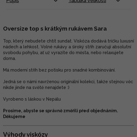
Popis
Tabulka velikostí
Oversize top s krátkým rukávem Sara
Top, který nebudete chtít sundat. Viskóza dodává tričku luxusní
nádech a lehkost. Volné rukávy a široký střih zaručují absolutní
svobodu pohybu, ať už vyrazíte do města, nebo relaxujete
doma.
Má moderní střih bez potisku pro snadné kombinování.
Jedná se o námi navrženou originální kolekci, takže stejnou věc
nikde jinde na světě nenajdete :)
Vyrobeno s láskou v Nepálu
Prosíme, abyste se správně změřili před objednáním.
Děkujeme
Výhody viskózy