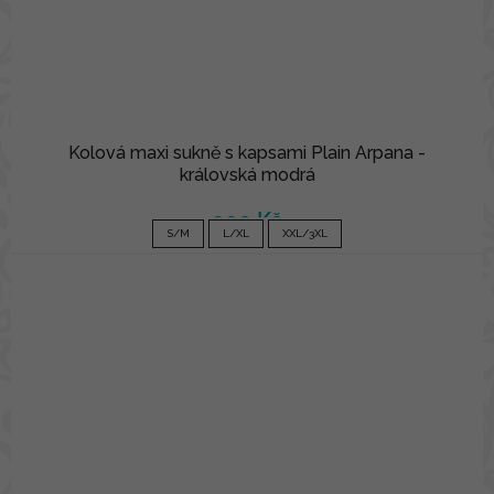
Kolová maxi sukně s kapsami Plain Arpana -
královská modrá
990 Kč
S/M
L/XL
XXL/3XL