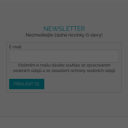
NEWSLETTER
Nezmeškejte žádné novinky či slevy!
E-mail
Vložením e-mailu dáváte
souhlas
se zpracováním
osobních údajů a se
zásadami ochrany osobních údajů
PŘIHLÁSIT SE
Z
á