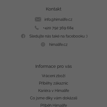
p
a
Kontakt
t
í
info
@
himalife.cz
+420 792 369 684
Sledujte nás také na facebooku :)
himalife.cz
Informace pro vás
Vrácení zboží
Příběhy zákaznic
Kariéra v Himalife
Co jsme díky vám dokázali
Příběh Himalife