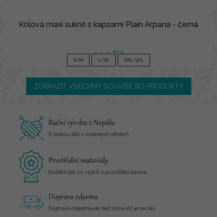
Kolová maxi sukně s kapsami Plain Arpana - černá
990 Kč
S/M
L/XL
XXL/3XL
ZOBRAZIT VŠECHNY SOUVISEJÍCÍ PRODUKTY
Ruční výroba z Nepálu
S láskou šité v rodinných dílnách
Prvotřídní materiály
Kvalitní tisk co vydrží a prvotřídní bavlna
Doprava zdarma
Doprava objednávek nad 2000 Kč je na nás