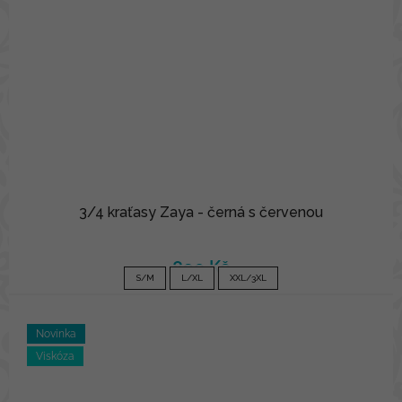
3/4 kraťasy Zaya - černá s červenou
890 Kč
S/M
L/XL
XXL/3XL
Novinka
Viskóza