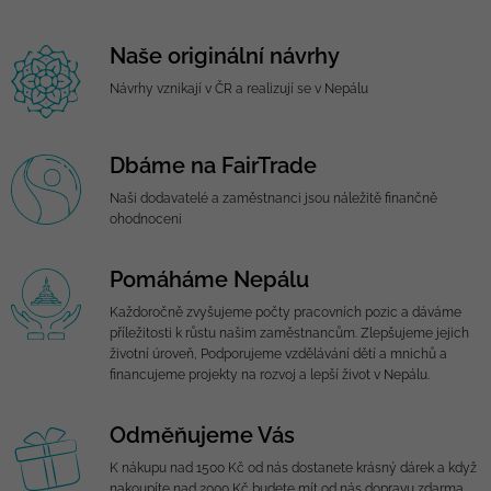
Naše originální návrhy
Návrhy vznikají v ČR a realizují se v Nepálu
Dbáme na FairTrade
Naši dodavatelé a zaměstnanci jsou náležitě finančně
ohodnoceni
Pomáháme Nepálu
Každoročně zvyšujeme počty pracovních pozic a dáváme
příležitosti k růstu našim zaměstnancům. Zlepšujeme jejich
životní úroveň, Podporujeme vzdělávání dětí a mnichů a
financujeme projekty na rozvoj a lepší život v Nepálu.
Odměňujeme Vás
K nákupu nad 1500 Kč od nás dostanete krásný dárek a když
nakoupíte nad 2000 Kč budete mít od nás dopravu zdarma.