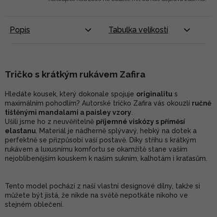
Popis
Tabulka velikostí
Tričko s krátkým rukávem Zafira
Hledáte kousek, který dokonale spojuje
originalitu
s
maximálním pohodlím? Autorské tričko Zafira vás okouzlí
ručně
tištěnými mandalami a paisley vzory
.
Ušili jsme ho z neuvěřitelně
příjemné viskózy s příměsí
elastanu
. Materiál je nádherně splývavý, hebký na dotek a
perfektně se přizpůsobí vaší postavě. Díky střihu s krátkým
rukávem a luxusnímu komfortu se okamžitě stane vaším
nejoblíbenějším kouskem k našim sukním, kalhotám i kraťasům.
Tento model pochází z naší vlastní designové dílny, takže si
můžete být jistá, že nikde na světě nepotkáte nikoho ve
stejném oblečení.