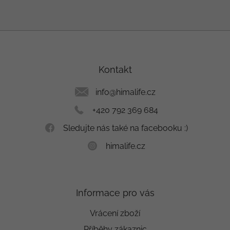
Z
á
p
a
Kontakt
t
í
info
@
himalife.cz
+420 792 369 684
Sledujte nás také na facebooku :)
himalife.cz
Informace pro vás
Vrácení zboží
Příběhy zákaznic