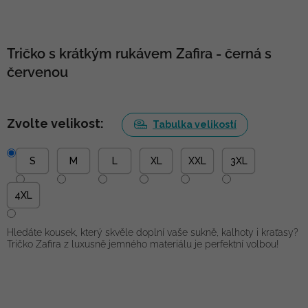
Tričko s krátkým rukávem Zafira - černá s
červenou
Zvolte velikost:
Tabulka velikostí
S
M
L
XL
XXL
3XL
4XL
Hledáte kousek, který skvěle doplní vaše sukně, kalhoty i kraťasy?
Tričko Zafira z luxusně jemného materiálu je perfektní volbou!