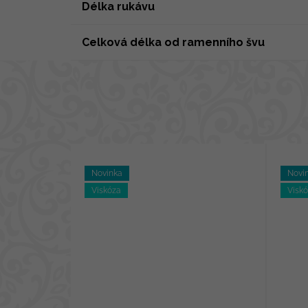
Délka rukávu
Celková délka od ramenního švu
Novinka
Novi
Viskóza
Visk