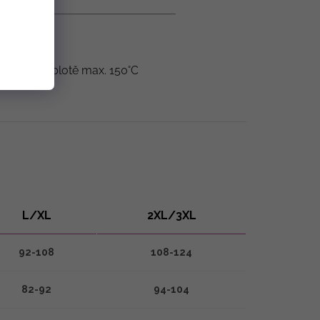
hlení při teplotě max. 150°C
L/XL
2XL/3XL
92-108
108-124
82-92
94-104