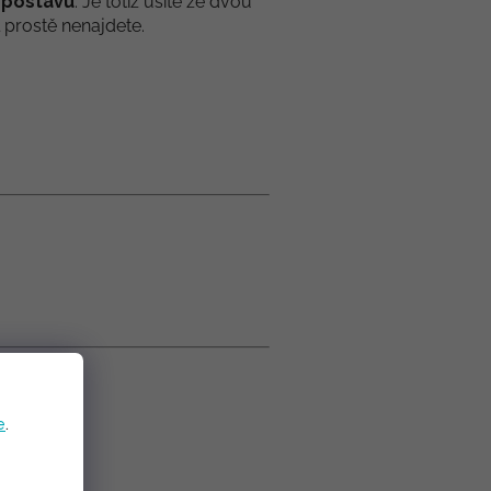
í postavu
. Je totiž ušité ze dvou
l prostě nenajdete.
e
.