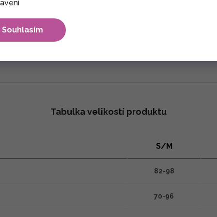
avení
Souhlasím
max. 30°C. Nesmí se bělit. Sušení výrobku nejlépe ve stínu. Že
Tabulka velikostí produktu
S/M
82-98
70-96