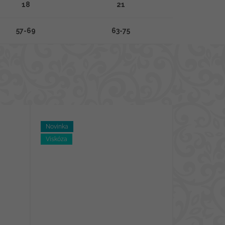
18
21
57-69
63-75
Novinka
Viskóza