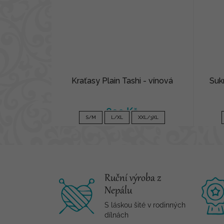
Kraťasy Plain Tashi - vínová
Suk
890 Kč
S/M
L/XL
XXL/3XL
Ruční výroba z
Nepálu
S láskou šité v rodinných
dílnách