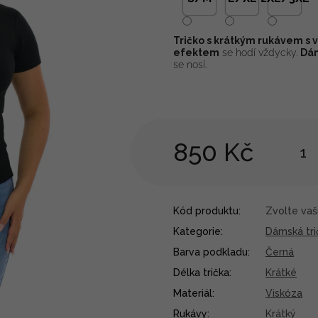
Tričko s krátkým rukávem s 
efektem
se hodí vždycky.
Dám
se nosí.
850 Kč
Kód produktu:
Zvolte vaši
Kategorie
:
Dámská tri
Barva podkladu
:
Černá
Délka trička
:
Krátké
Materiál
:
Viskóza
Rukávy
:
Krátký