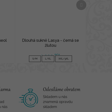
Další
produkt
neol
Dlouhá sukně Lasya - černá se
žlutou
1 090 Kč
S/M
L/XL
XXL/3XL
darma
Odesíláme obratem
Skladem u nás
nad
znamená opravdu
a nás
skladem