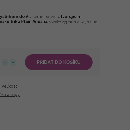
výstřihem do V
v černé barvě
s
tvarujícím
ské triko
Plain Anusha
skvěle vypadá a příjemně
PŘIDAT DO KOŠÍKU
 velikost
čka a topy