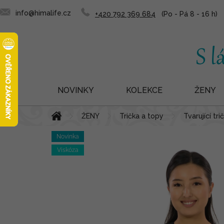
info@himalife.cz
+420 792 369 684
NOVINKY
KOLEKCE
ŽENY
Přejít
Domů
ŽENY
Trička a topy
Tvarující tr
na
obsah
Novinka
Viskóza