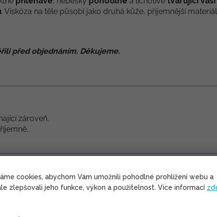
ektně
přiléhavé
, nebesky
pohodlné
a lichotivě
tvarující vaš
u
. Viskóza na těle působí jako druhá kůže, příjemnější materiá
řili před objednáním. Děkujeme.
ající zároveň.
příjemně.
váme cookies, abychom Vám umožnili pohodlné prohlížení webu a
le zlepšovali jeho funkce, výkon a použitelnost. Více informací
zd