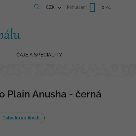
Nákupní
CZK
Přihlášení
košík
ČAJE A SPECIALITY
ko Plain Anusha - černá
Tabulka velikostí