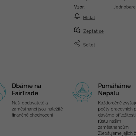
Vzor
:
Jednobare
Hlídat
Zeptat se
Sdílet
Dbáme na
Pomáháme
FairTrade
Nepálu
Naši dodavatelé a
Každoročně zvyšu
zaměstnanci jsou náležitě
počty pracovních p
finančně ohodnoceni
dáváme příležitosti
růstu našim
zaměstnancům.
Zlepšujeme jejich ž