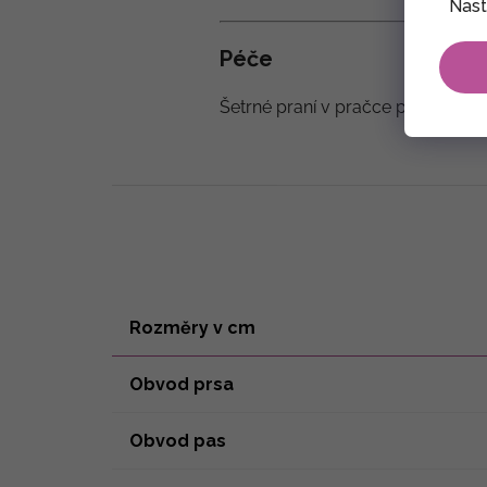
Nast
Péče
Šetrné praní v pračce při teplotě 
Rozměry v cm
Obvod prsa
Obvod pas