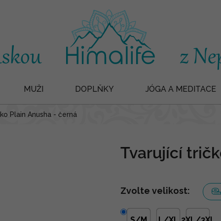
MUŽI
DOPLŇKY
JÓGA A MEDITACE
ičko Plain Anusha - černá
Tvarující trič
Zvolte velikost:
S/M
L/XL
2XL/3XL