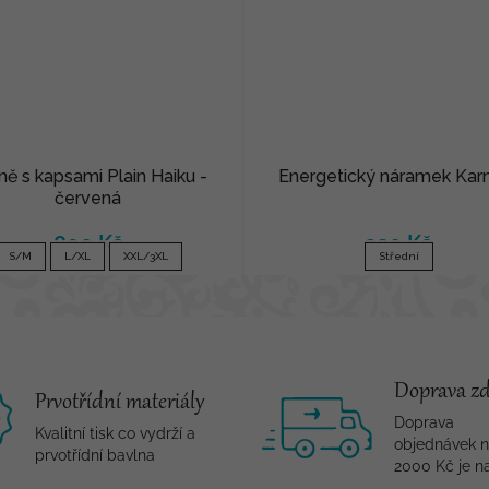
ně s kapsami Plain Haiku -
Energetický náramek Kar
červená
890 Kč
320 Kč
S/M
L/XL
XXL/3XL
Střední
Doprava z
Prvotřídní materiály
Doprava
Kvalitní tisk co vydrží a
objednávek 
prvotřídní bavlna
2000 Kč je n