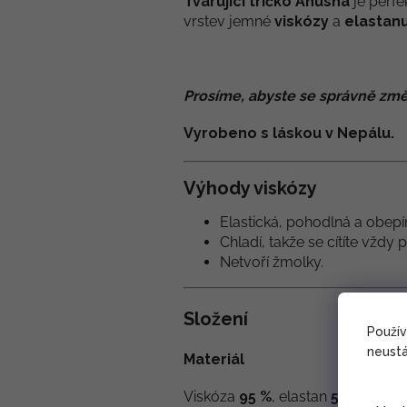
Tvarující tričko Anusha
je perf
vrstev jemné
viskózy
a
elastan
Prosíme, abyste se správně změ
Vyrobeno s láskou v Nepálu.
Výhody viskózy
Elastická, pohodlná a obepín
Chladí, takže se cítíte vždy 
Netvoří žmolky.
Složení
Použí
neustá
Materiál
Viskóza
95 %
, elastan
5 %