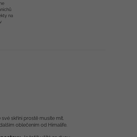
me
mnichů
ekty na
v
 své skříni prostě musíte mít.
dalším oblečením od Himalife.