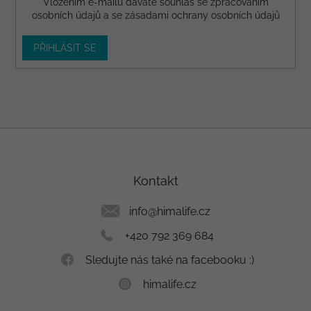
Vložením e-mailu dáváte
souhlas
se zpracováním
osobních údajů a se
zásadami ochrany osobních údajů
PŘIHLÁSIT SE
Z
á
p
a
Kontakt
t
í
info
@
himalife.cz
+420 792 369 684
Sledujte nás také na facebooku :)
himalife.cz