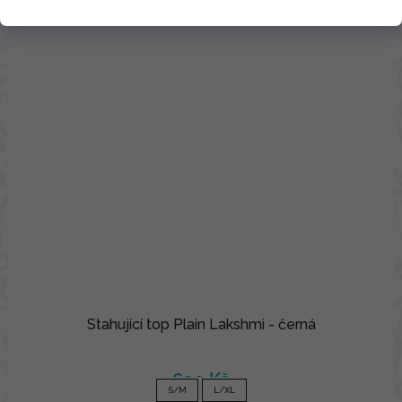
Stahující top Plain Lakshmi - černá
690 Kč
S/M
L/XL