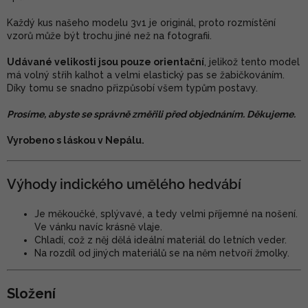
Každý kus našeho modelu 3v1 je originál, proto rozmístění
vzorů může být trochu jiné než na fotografii.
Udávané velikosti jsou pouze orientační
, jelikož tento model
má volný střih kalhot a velmi elastický pas se žabičkováním.
Díky tomu se snadno přizpůsobí všem typům postavy.
Prosíme, abyste se správně změřili před objednáním. Děkujeme.
Vyrobeno s láskou v Nepálu.
Výhody indického umělého hedvábí
Je měkoučké, splývavé, a tedy velmi příjemné na nošení.
Ve vánku navíc krásně vlaje.
Chladí, což z něj dělá ideální materiál do letních veder.
Na rozdíl od jiných materiálů se na něm netvoří žmolky.
Složení