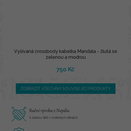
Vyšívaná crossbody kabelka Mandala - žlutá se
zelenou a modrou
750 Kč
ZOBRAZIT VŠECHNY SOUVISEJÍCÍ PRODUKTY
Ruční výroba z Nepálu
S láskou šité v rodinných dílnách