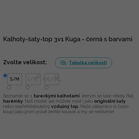
Kalhoty-šaty-top 3v1 Kuga - černá s barvami
Zvolte velikost:
Tabulka velikostí
S/M
L/XL
XXL/3XL
Seznamte se s
tureckými kalhotami
, kterým se také někdy říká
harémky
. Náš model ale můžete nosit i jako
originální šaty
nebo nepřehlédnutelný
vzdušný top.
Naše zákaznice si často
koupí jako první právě tenhle kousek a my se nedivíme!