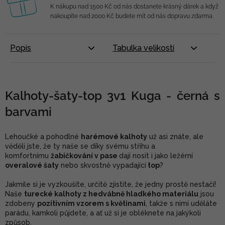
K nákupu nad 1500 Kč od nás dostanete krásný dárek a když
nakoupíte nad 2000 Kč budete mít od nás dopravu zdarma.
Popis
Tabulka velikostí
Kalhoty-šaty-top 3v1 Kuga - černá s
barvami
Lehoučké a pohodlné
harémové kalhoty
už asi znáte, ale
věděli jste, že ty naše se díky svému střihu a
komfortnímu
žabičkování v pase
dají nosit i jako ležérní
overalové šaty
nebo skvostně vypadající
top
?
Jakmile si je vyzkoušíte, určitě zjistíte, že jedny prostě nestačí!
Naše
turecké kalhoty z hedvábně hladkého materiálu
jsou
zdobeny
pozitivním vzorem s květinami
, takže s nimi uděláte
parádu, kamkoli půjdete, a ať už si je obléknete na jakýkoli
způsob.