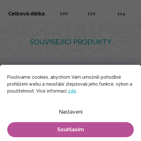
Celková délka
100
110
114
SOUVISEJÍCÍ PRODUKTY
Viskóza
Používáme cookies, abychom Vám umožnili pohodlné
prohlížení webu a neustále zlepšovali jeho funkce, výkon a
použitelnost. Více informací
zde
.
Nastavení
Souhlasím