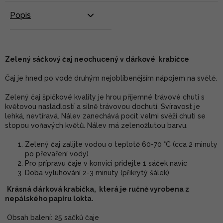
Popis
Zelený sáčkový čaj neochucený v dárkové krabičce
Čaj je hned po vodě druhým nejoblíbenějším nápojem na světě.
Zelený čaj špičkové kvality je hrou příjemné trávové chuti s
květovou nasládlostí a silně trávovou dochutí. Svíravost je
lehká, nevtíravá. Nálev zanechává pocit velmi svěží chuti se
stopou voňavých květů. Nálev má zelenožlutou barvu.
Zelený čaj zalijte vodou o teplotě 60-70 °C (cca 2 minuty
po převaření vody)
Pro přípravu čaje v konvici přidejte 1 sáček navíc
Doba vyluhování 2-3 minuty (přikrytý šálek)
Krásná dárková krabička, která je ručně vyrobena z
nepálského papíru lokta.
Obsah balení: 25 sáčků čaje