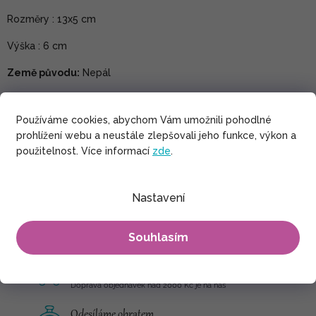
Rozměry : 13x5 cm
Výška : 6 cm
Země původu:
Nepál
Barevné provedení krabičky se může lišit od původního
obrázku.
Používáme cookies, abychom Vám umožnili pohodlné
prohlížení webu a neustále zlepšovali jeho funkce, výkon a
použitelnost. Více informací
zde
.
Ruční výroba z Nepálu
S láskou šité v rodinných dílnách
Nastavení
Prvotřídní materiály
Kvalitní tisk co vydrží a prvotřídní bavlna
Souhlasím
Doprava zdarma
Doprava objednávek nad 2000 Kč je na nás
Odesíláme obratem