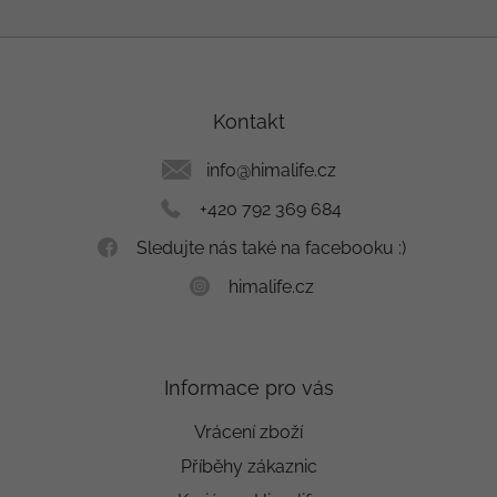
Z
á
p
a
Kontakt
t
í
info
@
himalife.cz
+420 792 369 684
Sledujte nás také na facebooku :)
himalife.cz
Informace pro vás
Vrácení zboží
Příběhy zákaznic