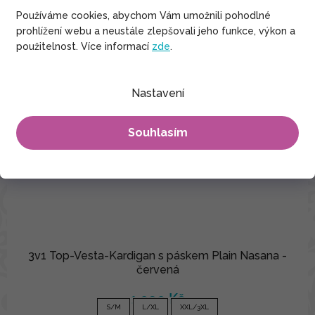
Používáme cookies, abychom Vám umožnili pohodlné
prohlížení webu a neustále zlepšovali jeho funkce, výkon a
použitelnost. Více informací
zde
.
Nastavení
Souhlasím
3v1 Top-Vesta-Kardigan s páskem Plain Nasana -
červená
1 090 Kč
S/M
L/XL
XXL/3XL