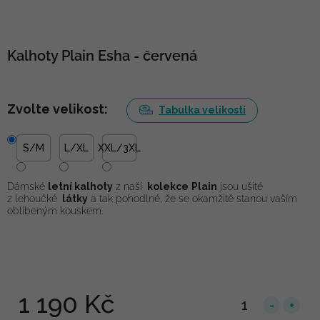
Kalhoty Plain Esha - červená
Zvolte velikost:
Tabulka velikostí
S/M
L/XL
XXL/3XL
Dámské
letní kalhoty
z naší
kolekce
Plain
jsou ušité
z lehoučké
látky
a tak pohodlné, že se okamžitě stanou vaším
oblíbeným kouskem.
1 190 Kč