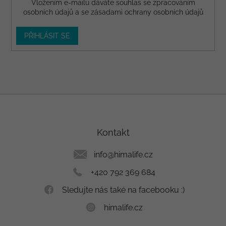
Vložením e-mailu dáváte
souhlas
se zpracováním
osobních údajů a se
zásadami ochrany osobních údajů
PŘIHLÁSIT SE
Z
á
p
a
Kontakt
t
í
info
@
himalife.cz
+420 792 369 684
Sledujte nás také na facebooku :)
himalife.cz