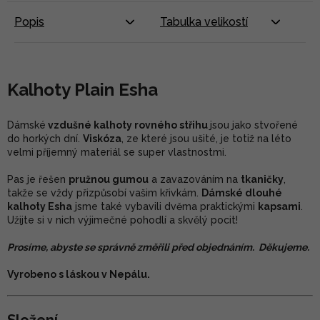
Popis
Tabulka velikostí
Kalhoty Plain Esha
Dámské
vzdušné kalhoty rovného střihu
jsou jako stvořené
do horkých dní.
Viskóza
, ze které jsou ušité, je totiž na léto
velmi příjemný materiál se super vlastnostmi.
Pas je řešen
pružnou gumou
a zavazováním na
tkaničky
,
takže se vždy přizpůsobí vašim křivkám.
Dámské dlouhé
kalhoty Esha
jsme také vybavili dvěma praktickými
kapsami
.
Užijte si v nich výjimečné pohodlí a skvělý pocit!
Prosíme, abyste se správně změřili před objednáním. Děkujeme.
Vyrobeno s láskou v Nepálu.