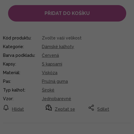
PŘIDAT DO KOŠÍKU
Kód produktu:
Zvolte vaši velikost
Kategorie
:
Dámské kalhoty
Barva podkladu
:
Červená
Kapsy
:
S kapsami
Materiál
:
Viskóza
Pas
:
Pružná guma
Typ kalhot
:
Široké
Vzor
:
Jednobarevné
Hlídat
Zeptat se
Sdílet