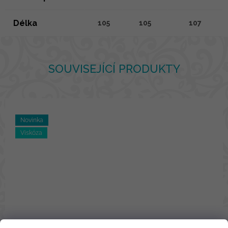
Délka
105
105
107
SOUVISEJÍCÍ PRODUKTY
Novinka
Viskóza