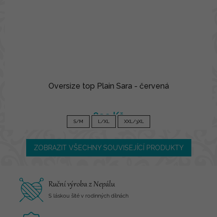
Oversize top Plain Sara - červená
890 Kč
S/M
L/XL
XXL/3XL
ZOBRAZIT VŠECHNY SOUVISEJÍCÍ PRODUKTY
Ruční výroba z Nepálu
S láskou šité v rodinných dílnách