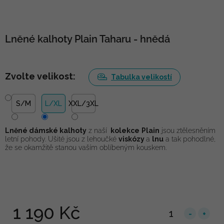
Lněné kalhoty Plain Taharu - hnědá
Zvolte velikost:
Tabulka velikostí
S/M
L/XL
XXL/3XL
Lněné dámské kalhoty
z naší
kolekce
Plain
jsou ztělesněním
letní pohody. Ušité jsou z lehoučké
viskózy
a
lnu
a tak pohodlné,
že se okamžitě stanou vaším oblíbeným kouskem.
1 190 Kč