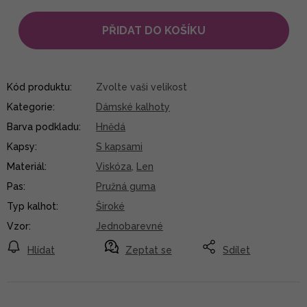
PŘIDAT DO KOŠÍKU
Kód produktu:
Zvolte vaši velikost
Kategorie
:
Dámské kalhoty
Barva podkladu
:
Hnědá
Kapsy
:
S kapsami
Materiál
:
Viskóza
,
Len
Pas
:
Pružná guma
Typ kalhot
:
Široké
Vzor
:
Jednobarevné
Hlídat
Zeptat se
Sdílet