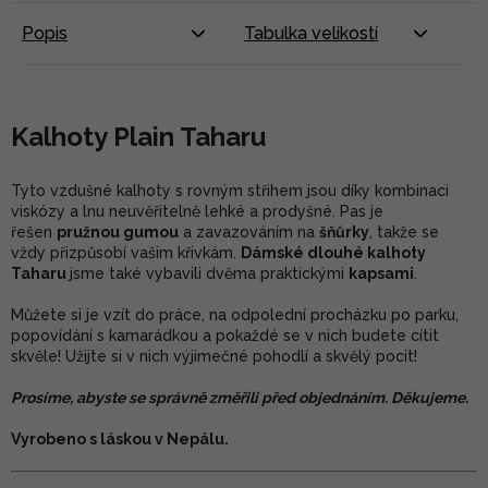
Popis
Tabulka velikostí
Kalhoty Plain Taharu
Tyto vzdušné kalhoty s rovným střihem jsou díky kombinaci
viskózy a lnu neuvěřitelně lehké a prodyšné. Pas je
řešen
pružnou gumou
a zavazováním na
šňůrky
, takže se
vždy přizpůsobí vašim křivkám.
Dámské dlouhé kalhoty
Taharu
jsme také vybavili dvěma praktickými
kapsami
.
Můžete si je vzít do práce, na odpolední procházku po parku,
popovídání s kamarádkou a pokaždé se v nich budete cítit
skvěle! Užijte si v nich výjimečné pohodlí a skvělý pocit!
Prosíme, abyste se správně změřili před objednáním. Děkujeme.
Vyrobeno s láskou v Nepálu.