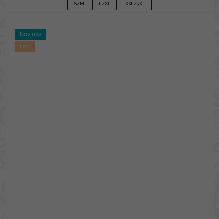
S/M
L/XL
XXL/3XL
Novinka
Len