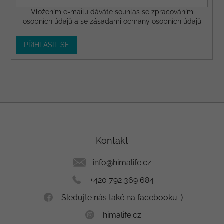
Vložením e-mailu dáváte
souhlas
se zpracováním
osobních údajů a se
zásadami ochrany osobních údajů
PŘIHLÁSIT SE
Z
á
p
a
Kontakt
t
í
info
@
himalife.cz
+420 792 369 684
Sledujte nás také na facebooku :)
himalife.cz