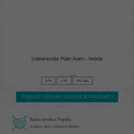
Lněná košile Plain Aram - hnědá
990 Kč
S/M
L/XL
XXL/3XL
ZOBRAZIT VŠECHNY SOUVISEJÍCÍ PRODUKTY
Ruční výroba z Nepálu
S láskou šité v rodinných dílnách