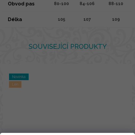
Obvod pas
80-100
84-106
88-110
Délka
105
107
109
SOUVISEJÍCÍ PRODUKTY
Novinka
Len