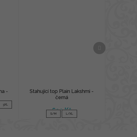
Další
produkt
na -
Stahující top Plain Lakshmi -
černá
3XL
690 Kč
S/M
L/XL