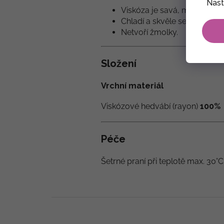
Nast
Viskóza je savá, měkká a sp
Chladí a skvěle se hodí do p
Netvoří žmolky.
Složení
Vrchní materiál
Viskózové hedvábí (rayon)
100%
Péče
Šetrné praní při teplotě max. 30°C