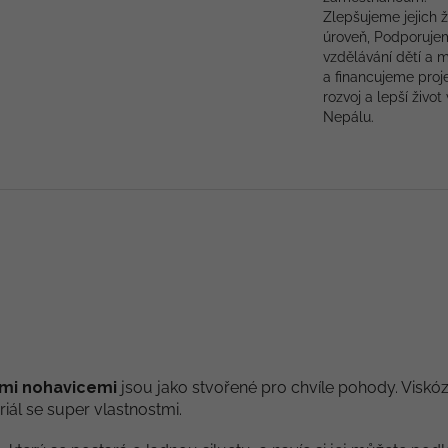
Zlepšujeme jejich ž
úroveň, Podporuje
vzdělávání dětí a 
a financujeme proj
rozvoj a lepší život 
Nepálu.
ými nohavicemi
jsou jako stvořené pro chvíle pohody. Viskó
riál se super vlastnostmi.