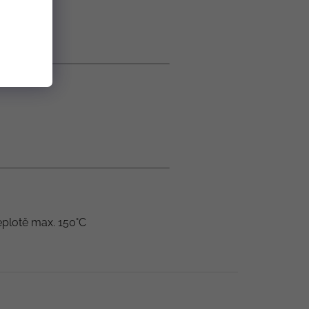
teplotě max. 150°C