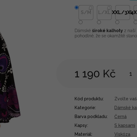
S/M
L/XL
XXL/3XL
4X
Dámské
široké kalhoty
z naší
pohodlné, že se okamžitě stan
1 190 Kč
Kód produktu:
Zvolte vaši
Kategorie
:
Dámské ka
Barva podkladu
:
Černá
Kapsy
:
S kapsami
Materiál
:
Viskóza