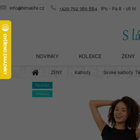
info@himalife.cz
+420 792 369 684
NOVINKY
KOLEKCE
ŽENY
Přejít
Domů
ŽENY
Kalhoty
Široké kalhoty Ti
na
obsah
Novinka
Viskóza