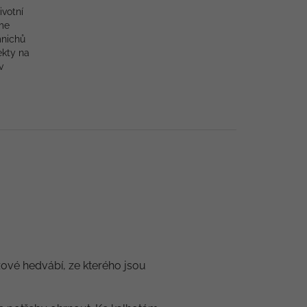
ivotní
me
mnichů
ekty na
v
zové hedvábí, ze kterého jsou