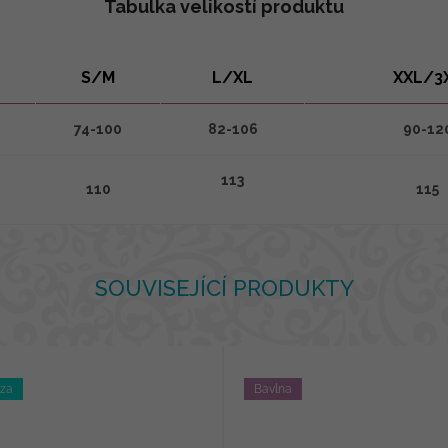
Tabulka velikostí produktu
S/M
L/XL
XXL/3
74-100
82-106
90-12
113
110
115
SOUVISEJÍCÍ PRODUKTY
óza
Bavlna