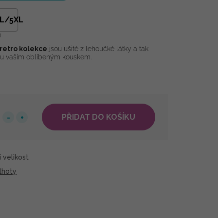
L/5XL
retro kolekce
jsou ušité z lehoučké látky a tak
ou vaším oblíbeným kouskem.
PŘIDAT DO KOŠÍKU
 velikost
lhoty