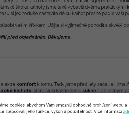
 který se postará o ladnou siluetu, a navíc si jej můžete pod
Dámské široké kalhoty jsme také vybavili dvěma praktickými
pasu si jednoduše nastavíte délku kalhot přesně podle vaší p
působí vašim křivkám. Užijte si výjimečné pohodlí a skvělý po
řili před objednáním. Děkujeme.
a extra
komfort
k tomu. Tady jsme před lety začali a Himalife
široké kalhoty
, které sluší každé ženě,
sukně
s oblíbeným p
 se rozhodli, že necháme ušít pár kousků, díky kterým jste si 
ejně jako nás.
váme cookies, abychom Vám umožnili pohodlné prohlížení webu a
le zlepšovali jeho funkce, výkon a použitelnost. Více informací
zd