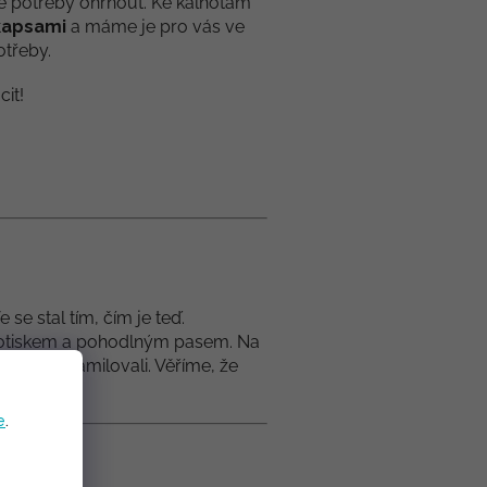
le potřeby ohrnout. Ke kalhotám
kapsami
a máme je pro vás ve
otřeby.
cit!
 se stal tím, čím je teď.
otiskem a pohodlným pasem. Na
Himalife zamilovali. Věříme, že
e
.