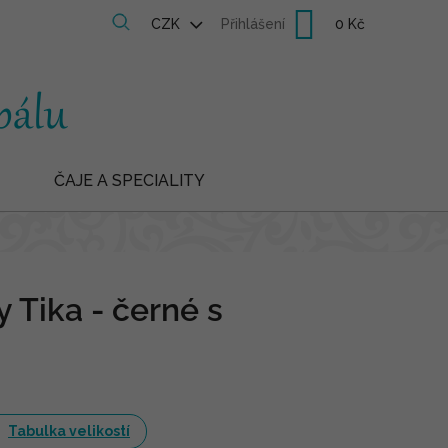
Nákupní
CZK
Přihlášení
košík
ČAJE A SPECIALITY
y Tika - černé s
Tabulka velikostí