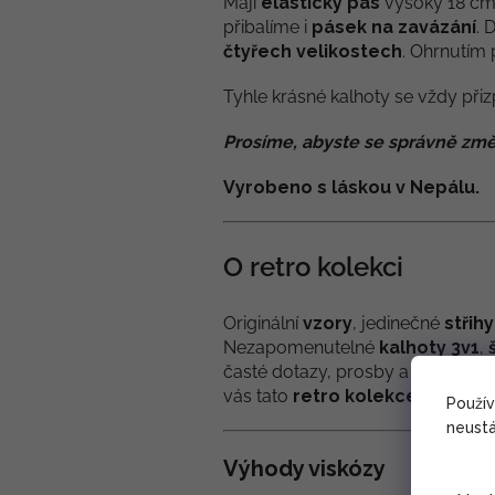
Mají
elastický pas
vysoký 18 cm,
přibalíme i
pásek na zavázání
. 
čtyřech velikostech
. Ohrnutím 
Tyhle krásné kalhoty se vždy přiz
Prosíme, abyste se správně změ
Vyrobeno s láskou v Nepálu.
O retro kolekci
Originální
vzory
, jedinečné
střihy
Nezapomenutelné
kalhoty 3v1
,
časté dotazy, prosby a přání jsme
vás tato
retro kolekce
potěší st
Použí
neustá
Výhody viskózy