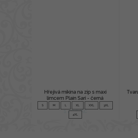
Hřejivá mikina na zip s maxi
Tvaru
límcem Plain Sari - černá
S
M
L
XL
XXL
3XL
1 490 Kč
4XL