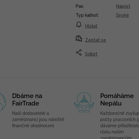
Pas
:
Náplet
Typ kalhot
:
Široké
Hlídat
Zeptat se
Sdílet
Dbáme na
Pomáháme
FairTrade
Nepálu
Naši dodavatelé a
Každoročně zvyšu
zaměstnanci jsou náležitě
počty pracovních p
finančně ohodnoceni
dáváme příležitosti
růstu našim
zaměstnancům.