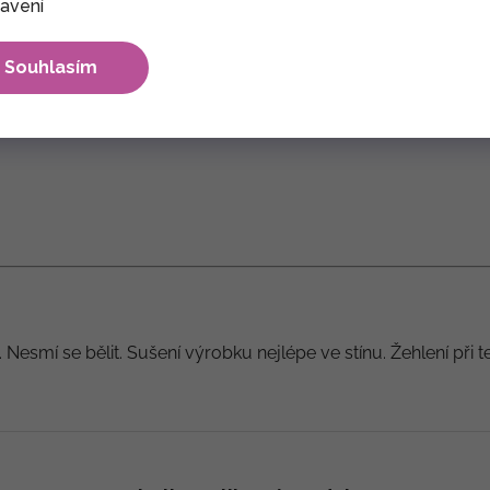
avení
lývavá, nosí se tedy velmi příjemně.
arných dní.
Souhlasím
. Nesmí se bělit. Sušení výrobku nejlépe ve stínu. Žehlení při 