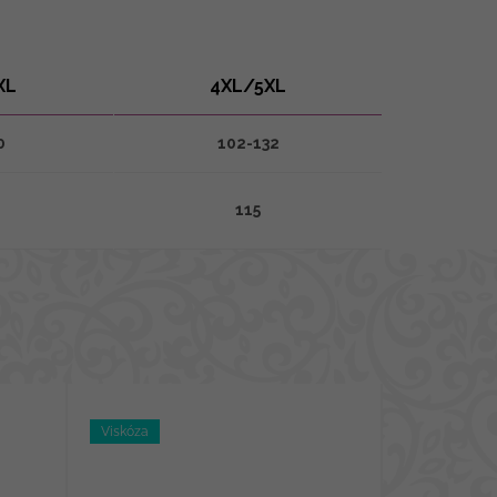
XL
4XL/5XL
0
102-132
115
Viskóza