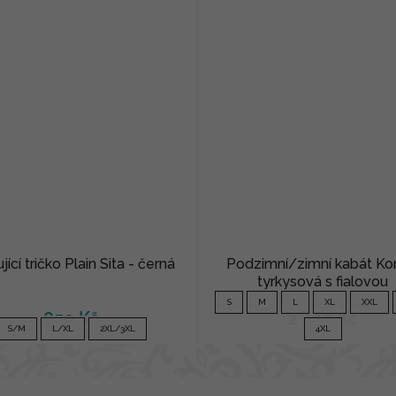
jící tričko Plain Sita - černá
Podzimní/zimní kabát Ko
tyrkysová s fialovou
S
M
L
XL
XXL
850 Kč
2 490 Kč
S/M
L/XL
2XL/3XL
4XL