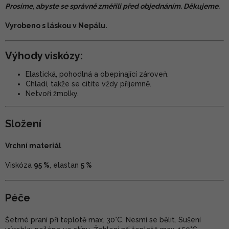
Prosíme, abyste se správně změřili před objednáním. Děkujeme.
Vyrobeno s láskou v Nepálu.
Výhody viskózy:
Elastická, pohodlná a obepínající zároveň.
Chladí, takže se cítíte vždy příjemně.
Netvoří žmolky.
Složení
Vrchní materiál
Viskóza
95 %
, elastan
5 %
Péče
Šetrné praní při teplotě max. 30°C. Nesmí se bělit. Sušení