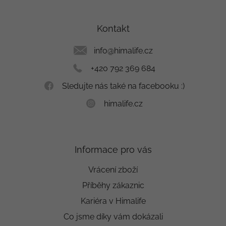
á
p
a
Kontakt
t
í
info
@
himalife.cz
+420 792 369 684
Sledujte nás také na facebooku :)
himalife.cz
Informace pro vás
Vrácení zboží
Příběhy zákaznic
Kariéra v Himalife
Co jsme díky vám dokázali