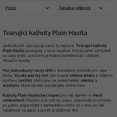
Popis
Tabulka velikostí
Tvarující kalhoty Plain Hasita
Jednoduché věci bývají často ty nejlepší.
Tvarující kalhoty
Plain Hasita
pocházejí z nové kolekce, kterou jsme vymysleli
na vaše přání, a můžete je krásně kombinovat s dalšími
Himalife kousky.
Mají
jednoduchý rovný střih
s dostatkem pohodlí pro vaše
křivky.
Vysoký pas (15 cm)
vám krásně
stáhne bříško
a celkově
postavu
zeštíhlí
. Ušité jsou ze směsi hebké
viskózy
a
elastanu
, která na těle působí jako druhá kůže.
Kalhoty Plain Hasita bez kapes
pro vás šijeme ve
třech
velikostech
. Můžete si je vzít do práce, odpolední procházku
po parku, popovídání s kamarádkou nebo se v nich jen tak
natáhnout na gauči a pustit si oblíbený film.