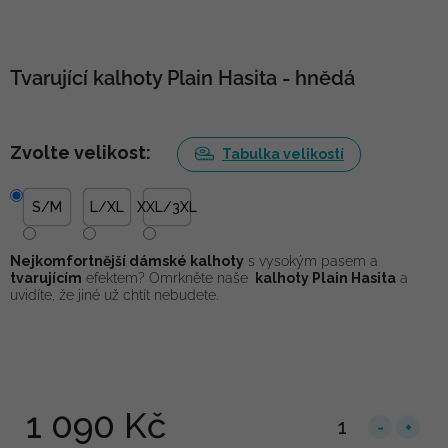
Tvarující kalhoty Plain Hasita - hnědá
Zvolte velikost:
Tabulka velikostí
S/M
L/XL
XXL/3XL
Nejkomfortnější dámské kalhoty
s vysokým pasem a
tvarujícím
efektem? Omrkněte naše
kalhoty Plain Hasita
a
uvidíte, že jiné už chtít nebudete.
1 090 Kč