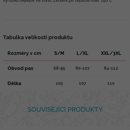
výrobku nejlépe ve stínu. Žehlení při teplotě max. 150°C
Tabulka velikostí produktu
Rozměry v cm
S/M
L/XL
XXL/3XL
Obvod pas
68-95
80-107
84-112
Délka
105
107
110
SOUVISEJÍCÍ PRODUKTY