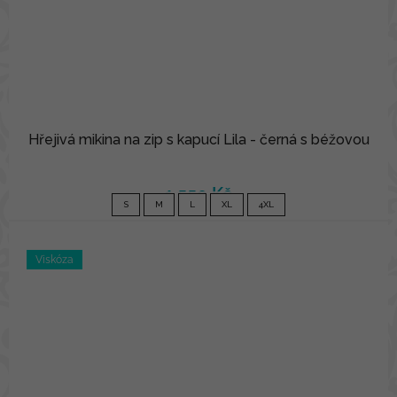
Hřejivá mikina na zip s kapucí Lila - černá s béžovou
1 550 Kč
S
M
L
XL
4XL
Viskóza