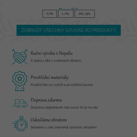
690 Kč
S/M
L/XL
2XL/3XL
ZOBRAZIT VŠECHNY SOUVISEJÍCÍ PRODUKTY
Ruční výroba z Nepálu
S láskou šité v rodinných dílnách
Prvotřídní materiály
Kvalitní tisk co vydrží a prvotřídní bavlna
Doprava zdarma
Doprava objednávek nad 2000 Kč je na nás
Odesíláme obratem
Skladem u nás znamená opravdu skladem