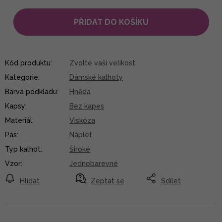
PŘIDAT DO KOŠÍKU
Kód produktu:
Zvolte vaši velikost
Kategorie
:
Dámské kalhoty
Barva podkladu
:
Hnědá
Kapsy
:
Bez kapes
Materiál
:
Viskóza
Pas
:
Náplet
Typ kalhot
:
Široké
Vzor
:
Jednobarevné
Hlídat
Zeptat se
Sdílet