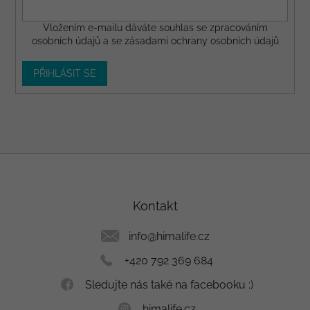
Vložením e-mailu dáváte
souhlas
se zpracováním
osobních údajů a se
zásadami ochrany osobních údajů
PŘIHLÁSIT SE
Z
á
p
a
Kontakt
t
í
info
@
himalife.cz
+420 792 369 684
Sledujte nás také na facebooku :)
himalife.cz