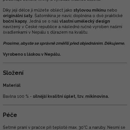
Díky její délce ji můžete obléct jako
stylovou mikinu
nebo
originální šaty
. Šatomikina je navíc doplněna o dvě praktické
boční kapsy
. Jedná se o náš
vlastní umělecký design
navržený v České republice a následně ručně vyroben našimi
švadlenkami v Nepálu s důrazem na kvalitu.
Prosíme, abyste se správně změřili před objednáním. Děkujeme.
Vyrobeno s láskou v Nepálu.
Složení
Materiál
Bavlna 100 % -
silnější kvalitní úplet, tzv. mikinovina.
Péče
Šetrné praní v pračce při teplotě max. 30°C a naruby. Nesmí se