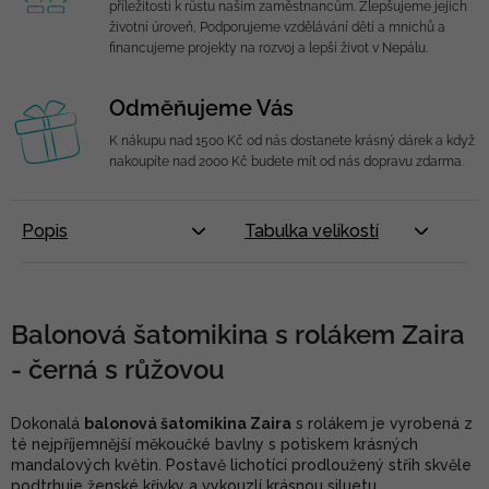
příležitosti k růstu našim zaměstnancům. Zlepšujeme jejich
životní úroveň, Podporujeme vzdělávání dětí a mnichů a
financujeme projekty na rozvoj a lepší život v Nepálu.
Odměňujeme Vás
K nákupu nad 1500 Kč od nás dostanete krásný dárek a když
nakoupíte nad 2000 Kč budete mít od nás dopravu zdarma.
Popis
Tabulka velikostí
Balonová šatomikina s rolákem Zaira
- černá s růžovou
Dokonalá
balonová šatomikina Zaira
s rolákem je vyrobená z
té nejpříjemnější měkoučké bavlny s potiskem krásných
mandalových květin. Postavě lichotící prodloužený střih skvěle
podtrhuje ženské křivky a vykouzlí krásnou siluetu.