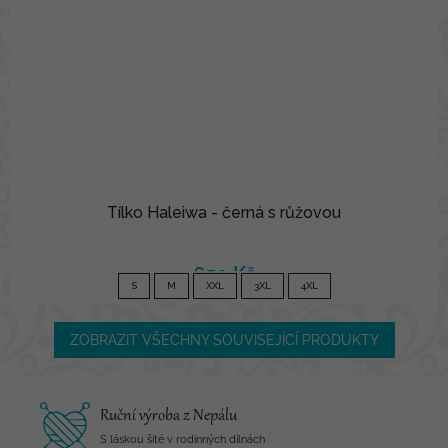
Tílko Haleiwa - černá s růžovou
650 Kč
S
M
XXL
3XL
4XL
ZOBRAZIT VŠECHNY SOUVISEJÍCÍ PRODUKTY
Ruční výroba z Nepálu
S láskou šité v rodinných dílnách