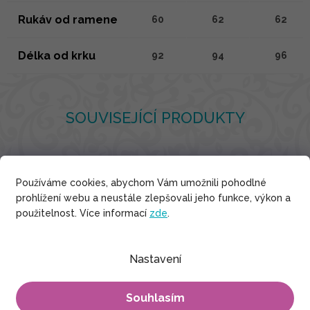
Rukáv od ramene
60
62
62
Délka od krku
92
94
96
SOUVISEJÍCÍ PRODUKTY
Používáme cookies, abychom Vám umožnili pohodlné
Viskóza
prohlížení webu a neustále zlepšovali jeho funkce, výkon a
použitelnost. Více informací
zde
.
Nastavení
Souhlasím