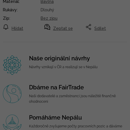
Materiál
:
Bavlna
Rukávy
:
Dlouhý
Zip
:
Bez zipu
Hlídat
Zeptat se
Sdílet
Naše originální návrhy
Návrhy vznikají v ČR a realizují se v Nepálu
Dbáme na FairTrade
Naši dodavatelé a zaměstnanci jsou náležitě finančně
ohodnoceni
Pomáháme Nepálu
Každoročně zvyšujeme počty pracovních pozic a dáváme