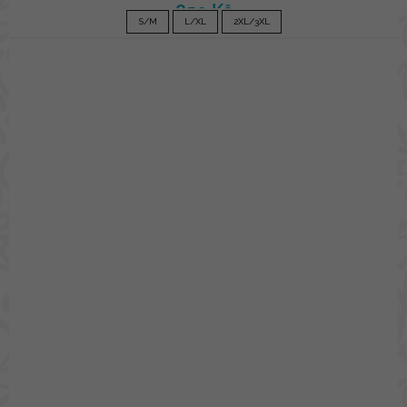
850 Kč
S/M
L/XL
2XL/3XL