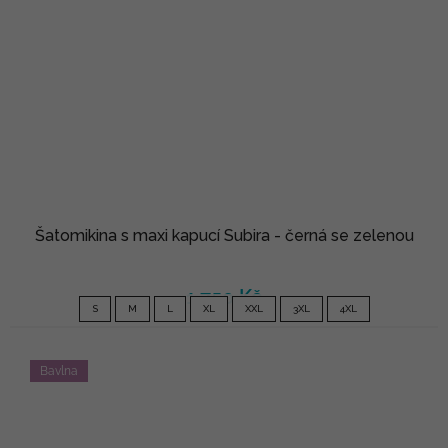
Šatomikina s maxi kapucí Subira - černá se zelenou
1 750 Kč
S
M
L
XL
XXL
3XL
4XL
Bavlna