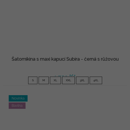
Šatomikina s maxi kapucí Subira - černá s růžovou
1 750 Kč
S
M
XL
XXL
3XL
4XL
Novinka
Bavlna