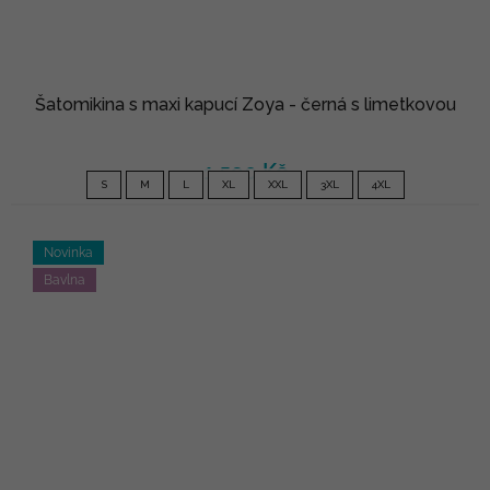
Šatomikina s maxi kapucí Zoya - černá s limetkovou
1 590 Kč
S
M
L
XL
XXL
3XL
4XL
Novinka
Bavlna