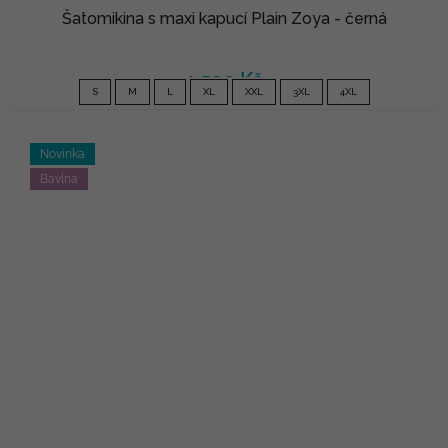
Šatomikina s maxi kapucí Plain Zoya - černá
1 590 Kč
S
M
L
XL
XXL
3XL
4XL
Novinka
Bavlna