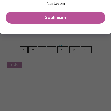
Nastavení
Souhlasím
Šatomikina s maxi kapucí Subira - černá s červenou
1 750 Kč
S
M
L
XL
XXL
3XL
4XL
Bavlna