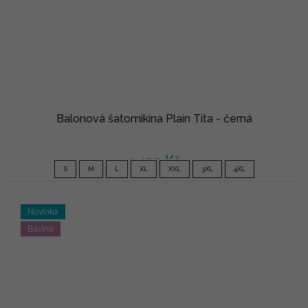
Balonová šatomikina Plain Tita - černá
1 490 Kč
S
M
L
XL
XXL
3XL
4XL
Novinka
Bavlna