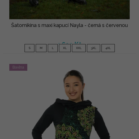
Šatomikina s maxi kapucí Nayla - černá s červenou
1 690 Kč
S
M
L
XL
XXL
3XL
4XL
Bavlna