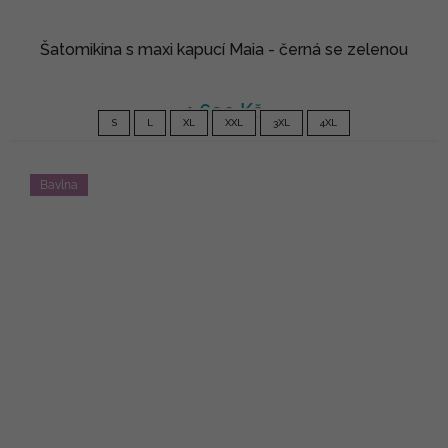
Šatomikina s maxi kapucí Maia - černá se zelenou
1 690 Kč
S
L
XL
XXL
3XL
4XL
Bavlna