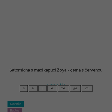
Šatomikina s maxi kapucí Zoya - černá s červenou
1 590 Kč
S
M
L
XL
XXL
3XL
4XL
Novinka
Bavlna