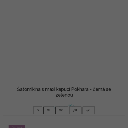
Šatomikina s maxi kapucí Pokhara - černá se
zelenou
1 750 Kč
S
XL
XXL
3XL
4XL
Bavlna