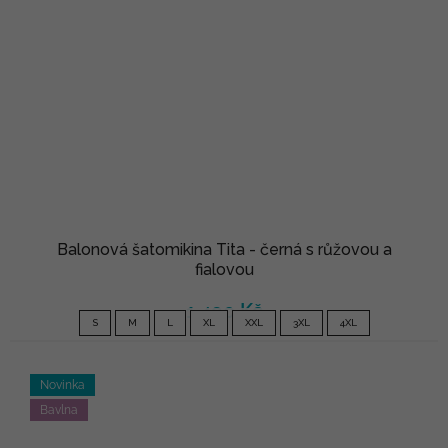
Balonová šatomikina Tita - černá s růžovou a
fialovou
1 490 Kč
S
M
L
XL
XXL
3XL
4XL
Novinka
Bavlna