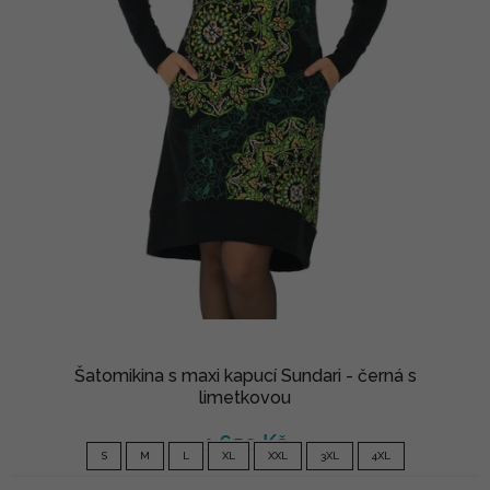
Šatomikina s maxi kapucí Sundari - černá s
limetkovou
1 650 Kč
S
M
L
XL
XXL
3XL
4XL