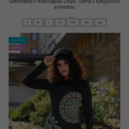
Šatomikina s maxi kapucí Zoya - černá s tyrkysovou
a modrou
1 590 Kč
S
M
L
XL
XXL
3XL
4XL
Novinka
Bavlna