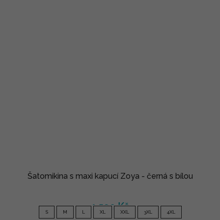
Šatomikina s maxi kapucí Zoya - černá s bílou
1 590 Kč
S
M
L
XL
XXL
3XL
4XL