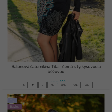
Balonová šatomikina Tita - černá s tyrkysovou a
béžovou
1 490 Kč
S
M
L
XL
XXL
3XL
4XL
Tip
Bavlna