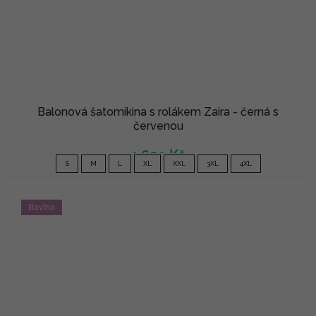
Balonová šatomikina s rolákem Zaira - černá s
červenou
1 650 Kč
S
M
L
XL
XXL
3XL
4XL
Bavlna