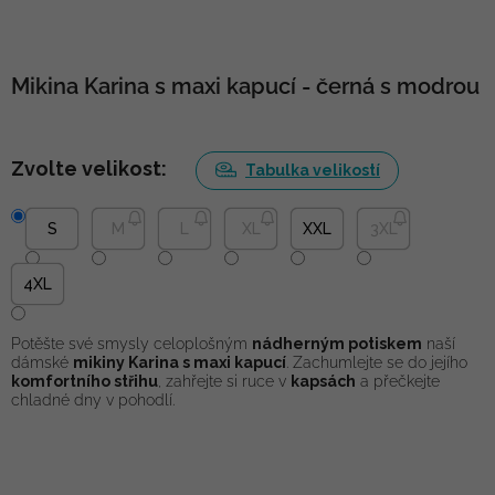
Mikina Karina s maxi kapucí - černá s modrou
Zvolte velikost:
Tabulka velikostí
S
M
L
XL
XXL
3XL
4XL
Potěšte své smysly celoplošným
nádherným potiskem
naší
dámské
mikiny Karina s maxi kapucí
. Zachumlejte se do jejího
komfortního střihu
, zahřejte si ruce v
kapsách
a přečkejte
chladné dny v pohodlí.