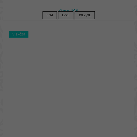
850 Kč
S/M
L/XL
2XL/3XL
Viskóza