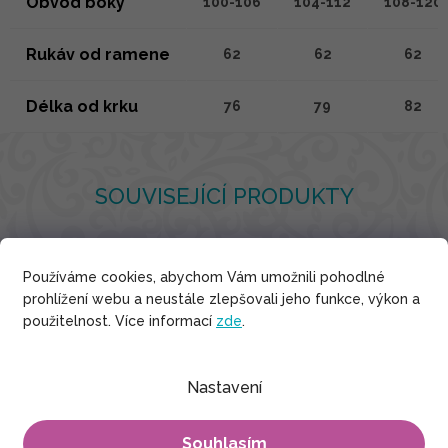
Obvod boky
100-106
104-112
108-120
Rukáv od ramene
62
62
62
Délka od krku
76
79
82
SOUVISEJÍCÍ PRODUKTY
Používáme cookies, abychom Vám umožnili pohodlné
Viskóza
prohlížení webu a neustále zlepšovali jeho funkce, výkon a
použitelnost. Více informací
zde
.
Nastavení
Souhlasím