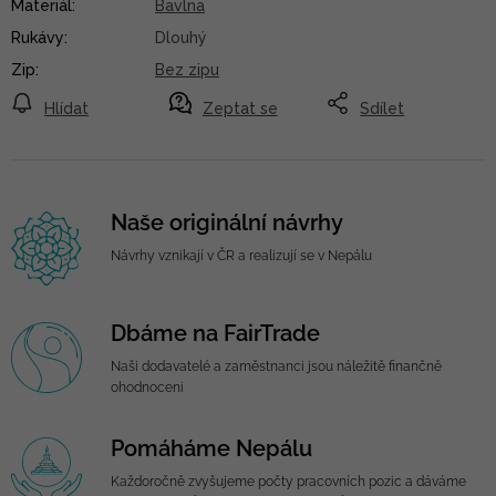
Materiál
:
Bavlna
Rukávy
:
Dlouhý
Zip
:
Bez zipu
Hlídat
Zeptat se
Sdílet
Naše originální návrhy
Návrhy vznikají v ČR a realizují se v Nepálu
Dbáme na FairTrade
Naši dodavatelé a zaměstnanci jsou náležitě finančně
ohodnoceni
Pomáháme Nepálu
Každoročně zvyšujeme počty pracovních pozic a dáváme