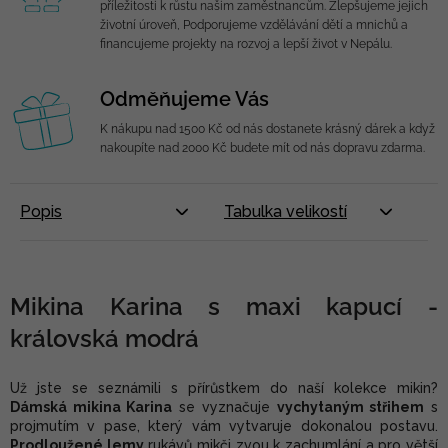
příležitosti k růstu našim zaměstnancům. Zlepšujeme jejich
životní úroveň, Podporujeme vzdělávání dětí a mnichů a
financujeme projekty na rozvoj a lepší život v Nepálu.
Odměňujeme Vás
K nákupu nad 1500 Kč od nás dostanete krásný dárek a když
nakoupíte nad 2000 Kč budete mít od nás dopravu zdarma.
Popis
Tabulka velikostí
Mikina Karina s maxi kapucí -
královská modrá
Už jste se seznámili s přírůstkem do naší kolekce mikin?
Dámská mikina Karina
se vyznačuje
vychytaným střihem
s
projmutím v pase, který vám vytvaruje dokonalou postavu.
Prodloužené lemy
rukávů mikči zvou k zachumlání a pro větší