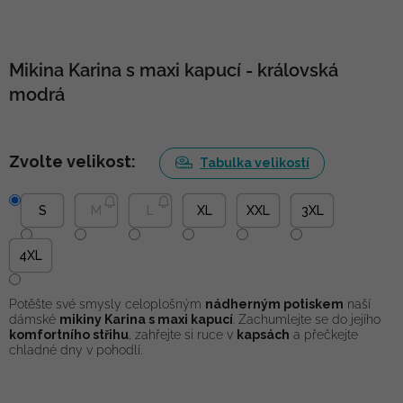
Mikina Karina s maxi kapucí - královská
modrá
Zvolte velikost:
Tabulka velikostí
S
M
L
XL
XXL
3XL
4XL
Potěšte své smysly celoplošným
nádherným potiskem
naší
dámské
mikiny Karina s maxi kapucí
. Zachumlejte se do jejího
komfortního střihu
, zahřejte si ruce v
kapsách
a přečkejte
chladné dny v pohodlí.