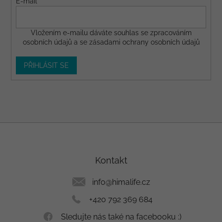
E-mail
Vložením e-mailu dáváte
souhlas
se zpracováním
osobních údajů a se
zásadami ochrany osobních údajů
PŘIHLÁSIT SE
Z
á
p
a
Kontakt
t
í
info
@
himalife.cz
+420 792 369 684
Sledujte nás také na facebooku :)