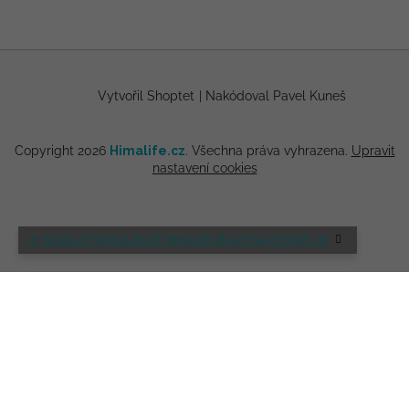
Vytvořil Shoptet
|
Nakódoval Pavel Kuneš
Copyright 2026
Himalife.cz
. Všechna práva vyhrazena.
Upravit
nastavení cookies
🌸 NOVÁ LETNÍ KOLEKCE HIMALIFE PRÁVĚ NA ESHOPU 🌸