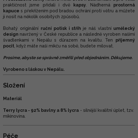
praktičnost jsme přidali i dvě
kapsy
. Nádherná
prostorná
kapuce
s překřížením pod bradou ochrání proti větru a můžete
ji nosit na několik osobitých způsobů.
Bohatý originální
ruční potisk i střih
je náš vlastní
umělecký
design
navržený v České republice a následně vyroben našimi
švadlenkami v Nepálu s důrazem na kvalitu. Ten
příjemný
pocit
, když máte naši mikču na sobě, budete milovat.
Prosíme, abyste se správně změřili před objednáním. Děkujeme.
Vyrobeno s láskou v Nepálu.
Složení
Materiál
Terry lycra - 92% bavlny a 8% lycra
-
silnější kvalitní úplet, tzv.
mikinovina.
Péče