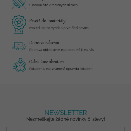
S láskou šité v rodinných dílnách
Prvotřídní materiály
Kvalitní tisk co vydrží a prvotřídní bavlna
Doprava zdarma
Doprava objednávek nad 2000 Kč je na nás
Odesíláme obratem
Skladem u nás znamená opravdu skladem
NEWSLETTER
Nezmeškejte žádné novinky či slevy!