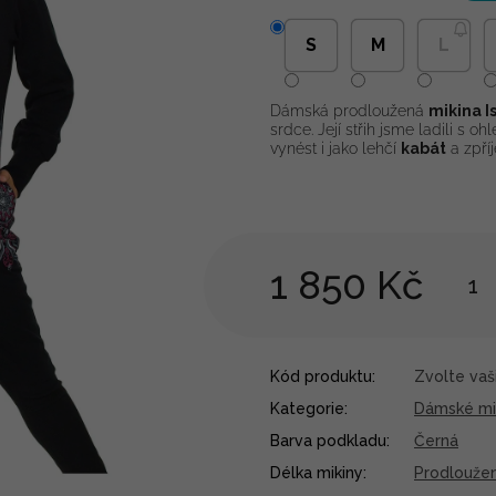
S
M
L
Dámská prodloužená
mikina I
srdce. Její střih jsme ladili s 
vynést i jako lehčí
kabát
a zpří
1 850 Kč
Kód produktu:
Zvolte vaši
Kategorie
:
Dámské mi
Barva podkladu
:
Černá
Délka mikiny
:
Prodlouže