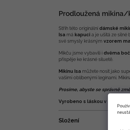
Prodloužená mikina/k
Střih této originální
dámské mikin
Isa
má
kapuci
a je ušitá ze silné
své smysly krásným
vzorem ma
Mikču jsme vybavili i
dvěma boč
přispěje ke krásné siluetě.
Mikinu Isa
můžete nosit jako sup
vašimi oblíbenými legínami. Mikina
Prosíme, abyste se správně změ
Vyrobeno s láskou v Nepálu.
Použí
neustá
Složení