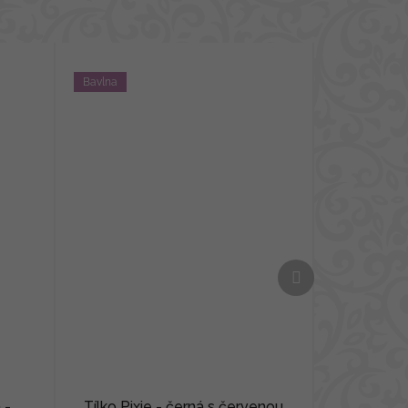
Bavlna
Další
produkt
 -
Tílko Pixie - černá s červenou