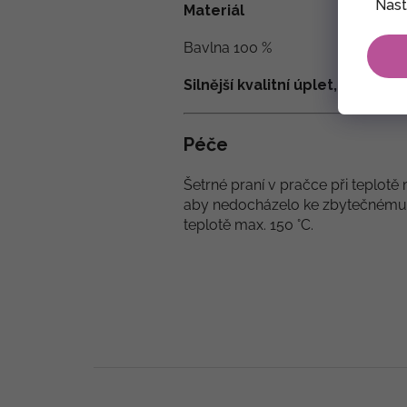
Nast
Materiál
Bavlna 100 %
S
ilnější kvalitní úplet, tzv. mi
Péče
Šetrné praní v pračce při teplot
aby nedocházelo ke zbytečnému op
teplotě max. 150 °C.