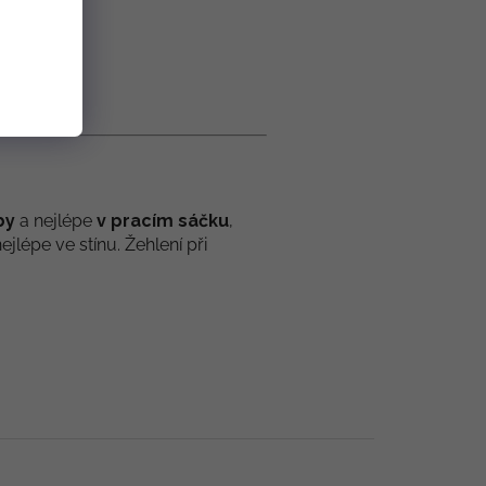
íce hřeje.
by
a nejlépe
v pracím sáčku
,
lépe ve stínu. Žehlení při