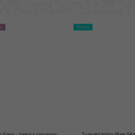
na
Viskóza
ko Sana - černá s červenou
Tvarující tričko Plain Sita