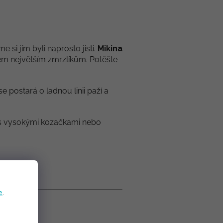
e si jím byli naprosto jisti.
Mikina
 těm největším zmrzlíkům. Potěšte
 postará o ladnou linii paží a
 s vysokými kozačkami nebo
e
.