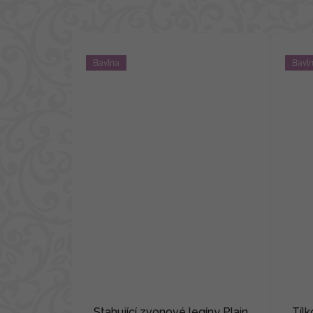
Bavlna
Bavl
Stahující zvonové legíny Plain
Tíl