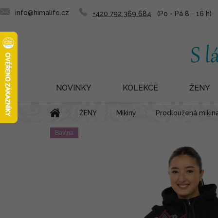
info@himalife.cz
+420 792 369 684
NOVINKY
KOLEKCE
ŽENY
Přejít
Domů
ŽENY
Mikiny
Prodloužená mikina
na
obsah
Bavlna