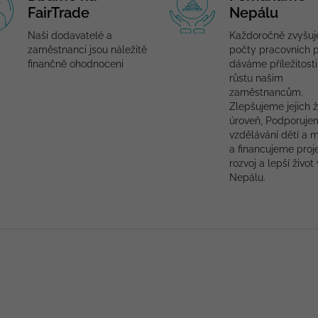
FairTrade
Nepálu
Naši dodavatelé a
Každoročně zvyšu
zaměstnanci jsou náležitě
počty pracovních p
finančně ohodnoceni
dáváme příležitosti
růstu našim
zaměstnancům.
Zlepšujeme jejich ž
úroveň, Podporuje
vzdělávání dětí a 
a financujeme proj
rozvoj a lepší život 
Nepálu.