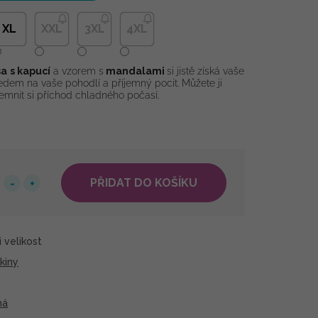
XL
XXL
3XL
4XL
sa
s kapucí
a vzorem s
mandalami
si jistě získá vaše
ohledem na vaše pohodlí a příjemný pocit. Můžete ji
jemnit si příchod chladného počasí.
PŘIDAT DO KOŠÍKU
 velikost
kiny
ná