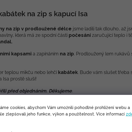
abátek na zip s kapucí Isa
y na zip v prodloužené délce
jsme ladili tak dlouho, až jsm
 bavlny, která má ze spodní části
počesání
zaručující teplo i
ndal.
ními kapsami
a zapínáním
na zip
. Prodloužený lem rukávů se
er teplou mikču nebo lehčí
kabátek
. Bude vám slušet třeba
 Isa prostě sluší!
řili před objednáním. Děkujeme
.
váme cookies, abychom Vám umožnili pohodlné prohlížení webu a
le zlepšovali jeho funkce, výkon a použitelnost. Více informací
zd