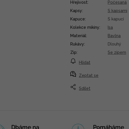
Hřejivost
:
Počesaná
Kapsy
:
S kapsami
Kapuce
:
S kapucí
Kolekce mikiny
:
Isa
Materiál
:
Bavlna
Rukávy
:
Dlouhý
Zip
:
Se zipem
Hlídat
Zeptat se
Sdílet
Dbáme na
Pomáháme