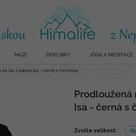
MUŽI
DOPLŇKY
JÓGA A MEDITACE
 na zip s kapucí Isa - černá s červenou
Prodloužená m
Isa - černá s
Zvolte velikost: