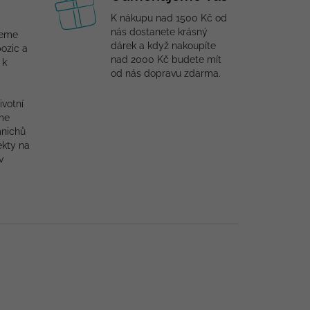
K nákupu nad 1500 Kč od
nás dostanete krásný
jeme
dárek a když nakoupíte
ozic a
nad 2000 Kč budete mít
 k
od nás dopravu zdarma.
ivotní
me
mnichů
ekty na
v