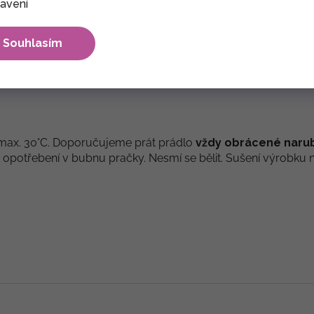
avení
Souhlasím
kinovina. Z rubu je látka počesaná, má jemný vlas, a o to v
ě max. 30°C. Doporučujeme prát prádlo
vždy obrácené naru
otřebení v bubnu pračky. Nesmí se bělit. Sušení výrobku nej