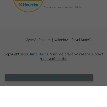
Vytvořil Shoptet
|
Nakódoval Pavel Kuneš
Copyright 2026
Himalife.cz
. Všechna práva vyhrazena.
Upravit
nastavení cookies
🌸 NOVÁ LETNÍ KOLEKCE HIMALIFE PRÁVĚ NA ESHOPU 🌸