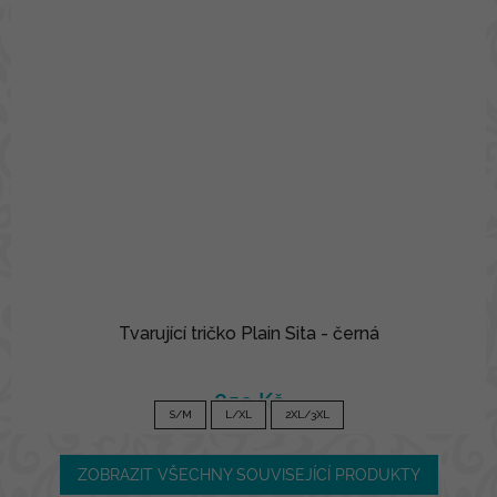
Tvarující tričko Plain Sita - černá
850 Kč
S/M
L/XL
2XL/3XL
ZOBRAZIT VŠECHNY SOUVISEJÍCÍ PRODUKTY