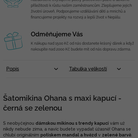
příležitosti k růstu našim zaměstnancům. Zlepšujeme jejich
životní úroveň, Podporujeme vzdělávání dětí a mnichů a
financujeme projekty na rozvoj a lepší život v Nepálu.
Odměňujeme Vás
K nákupu nad 1500 Kč od nás dostanete krásný dárek a když
nakoupíte nad 2000 Kč budete mít od nás dopravu zdarma.
Popis
Tabulka velikostí
Šatomikina Ohana s maxi kapucí -
černá se zelenou
S neobyčejnou
dámskou mikinou s trendy kapucí
vám už
nikdy nebude zima, a navíc budete vypadat úžasně! Ohana se
chlubí originálním
potiskem mandal a hvězd
v
zelené barvě
.