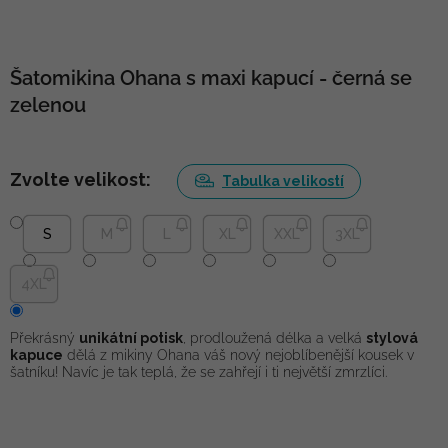
Šatomikina Ohana s maxi kapucí - černá se
zelenou
Zvolte velikost:
Tabulka velikostí
S
M
L
XL
XXL
3XL
4XL
Překrásný
unikátní potisk
, prodloužená délka a velká
stylová
kapuce
dělá z mikiny Ohana váš nový nejoblíbenější kousek v
šatníku! Navíc je tak teplá, že se zahřejí i ti největší zmrzlíci.