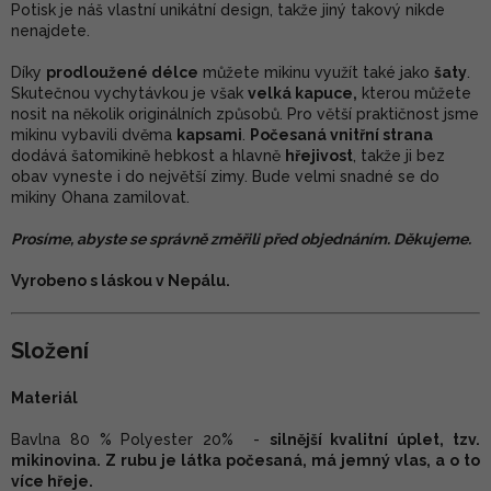
Potisk je náš vlastní unikátní design, takže jiný takový nikde
nenajdete.
Díky
prodloužené délce
můžete mikinu využít také jako
šaty
.
Skutečnou vychytávkou je však
velká kapuce,
kterou můžete
nosit na několik originálních způsobů. Pro větší praktičnost jsme
mikinu vybavili dvěma
kapsami
.
Počesaná vnitřní strana
dodává šatomikině hebkost a hlavně
hřejivost
, takže ji bez
obav vyneste i do největší zimy. Bude velmi snadné se do
mikiny Ohana zamilovat.
Prosíme, abyste se správně změřili před objednáním. Děkujeme.
Vyrobeno s láskou v Nepálu.
Složení
Materiál
Bavlna 80 % Polyester 20% -
silnější kvalitní úplet, tzv.
mikinovina. Z rubu je látka počesaná, má jemný vlas, a o to
více hřeje.