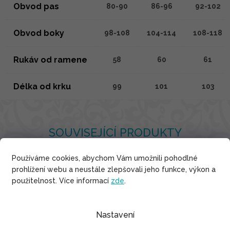
Obvod pas
80-90
86-96
92-102
Obvod boky
98-108
104-114
108-118
Rukáv od ramene
58
60
61
Délka od krku
99
101
103
SOUVISEJÍCÍ PRODUKTY
Používáme cookies, abychom Vám umožnili pohodlné
prohlížení webu a neustále zlepšovali jeho funkce, výkon a
použitelnost. Více informací
zde
.
Bavlna
Nastavení