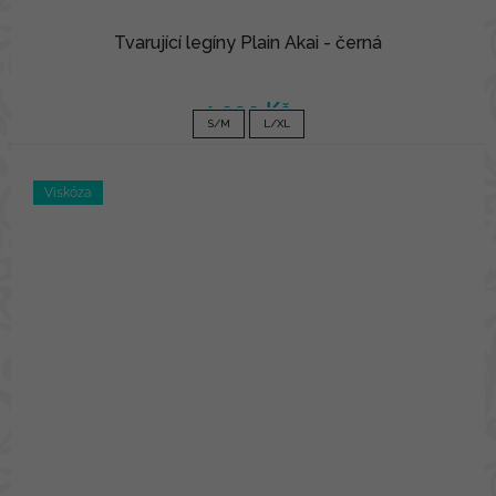
Tvarující legíny Plain Akai - černá
1 090 Kč
S/M
L/XL
Viskóza