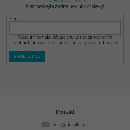
Nezmeškejte žádné novinky či slevy!
E-mail
Vložením e-mailu dáváte
souhlas
se zpracováním
osobních údajů a se
zásadami ochrany osobních údajů
PŘIHLÁSIT SE
Z
á
p
a
Kontakt
t
í
info
@
himalife.cz