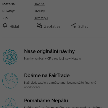
Materiál
:
Bavlna
Rukávy
:
Dlouhý
Zip
:
Bez zipu
Hlídat
Zeptat se
Sdílet
Naše originální návrhy
Návrhy vznikají v ČR a realizují se v Nepálu
Dbáme na FairTrade
Naši dodavatelé a zaměstnanci jsou náležitě finančně
ohodnoceni
Pomáháme Nepálu
Každoročně zvyšujeme počty pracovních pozic a dáváme