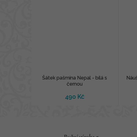
Šátek pašmína Nepal - bílá s
Náuš
černou
490 Kč