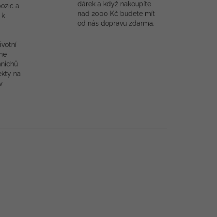
dárek a když nakoupíte
ozic a
nad 2000 Kč budete mít
 k
od nás dopravu zdarma.
ivotní
me
mnichů
ekty na
v