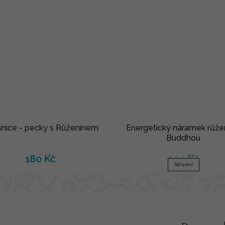
nice - pecky s Růženínem
Energetický náramek růžen
Buddhou
180 Kč
290 Kč
Střední