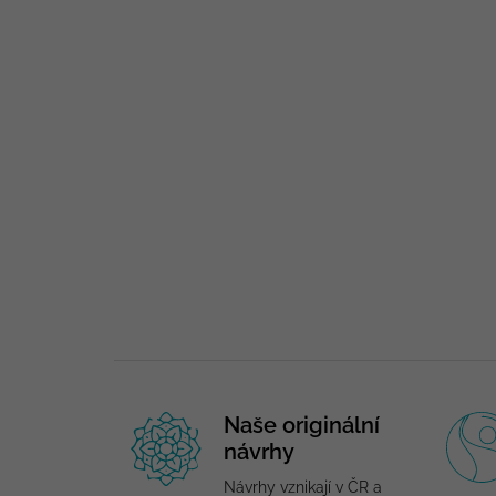
Naše originální
návrhy
Návrhy vznikají v ČR a