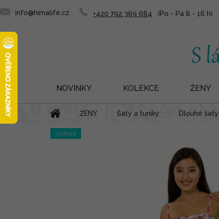
info@himalife.cz
+420 792 369 684
NOVINKY
KOLEKCE
ŽENY
Přejít
Domů
ŽENY
Šaty a tuniky
Dlouhé šaty 
na
obsah
Viskóza