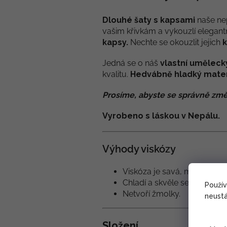
Dlouhé šaty s kapsami
naše ne
vašim křivkám a vykouzlí elegantn
kapsy.
Nechte se okouzlit jejich
Jedná se o náš
vlastní uměleck
kvalitu.
Hedvábně hladký mater
Prosíme, abyste se správně změ
Vyrobeno s láskou v Nepálu.
Výhody viskózy
Viskóza je savá, měkká a sp
Chladí a skvěle se hodí do p
Použí
Netvoří žmolky.
neustá
Složení