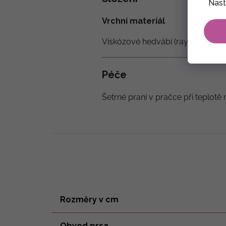
Nast
Vrchní materiál
Viskózové hedvábí (rayon)
100%
Péče
Šetrné praní v pračce při teplotě 
Rozměry v cm
Obvod prsa