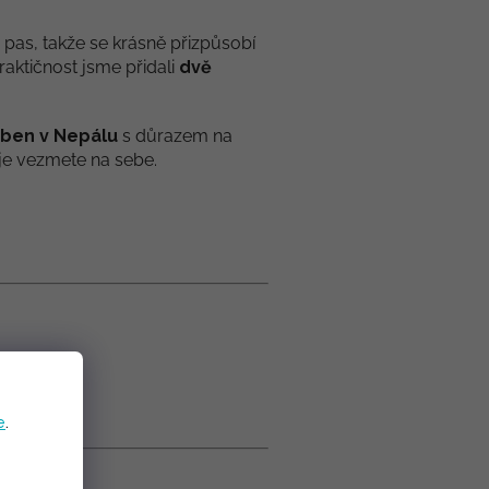
 pas, takže se krásně přizpůsobí
raktičnost jsme přidali
dvě
oben
v Nepálu
s důrazem na
i je vezmete na sebe.
e
.