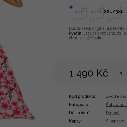
S/M
L/XL
XXL/3XL
Buďte v létě originální s těmito
květin.
Jsou tak vzdušné, že ka
filmu s vlající sukní.
1 490 Kč
Kód produktu:
Zvolte vaši
Kategorie
:
Šaty a tuni
Délka šatů
:
Dlouhé
Kapsy
:
S kapsami