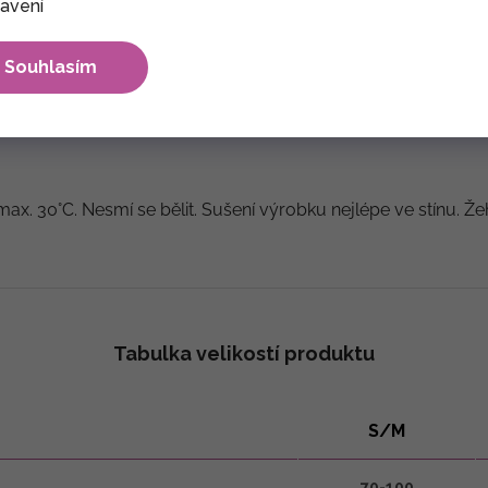
avení
Souhlasím
max. 30°C. Nesmí se bělit. Sušení výrobku nejlépe ve stínu. Že
Tabulka velikostí produktu
S/M
70-100