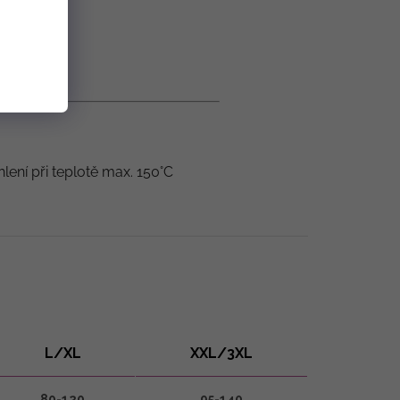
hlení při teplotě max. 150°C
L/XL
XXL/3XL
80-120
95-140