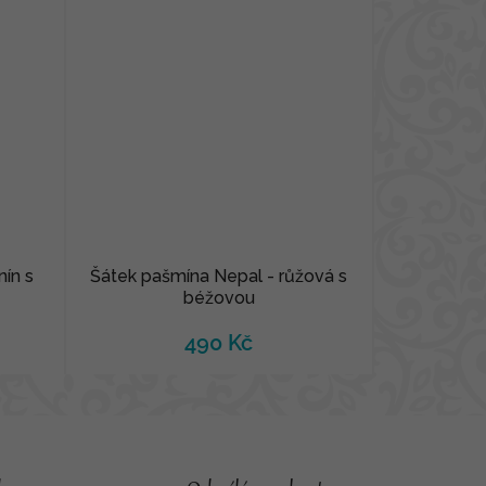
ín s
Šátek pašmína Nepal - růžová s
béžovou
490 Kč