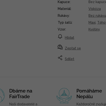
Kapuce
:
Bez kapuc
Materiál
:
Viskóza
Rukávy
:
Bez rukávu
Typ šatů
:
Maxi
,
Těho
Vzor
:
Květiny
Hlídat
Zeptat se
Sdílet
Dbáme na
Pomáháme
FairTrade
Nepálu
Naši dodavatelé a
Každoročně zvyšu