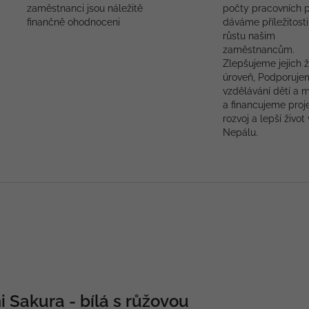
zaměstnanci jsou náležitě
počty pracovních p
finančně ohodnoceni
dáváme příležitosti
růstu našim
zaměstnancům.
Zlepšujeme jejich ž
úroveň, Podporuje
vzdělávání dětí a 
a financujeme proj
rozvoj a lepší život 
Nepálu.
 Sakura - bílá s růžovou