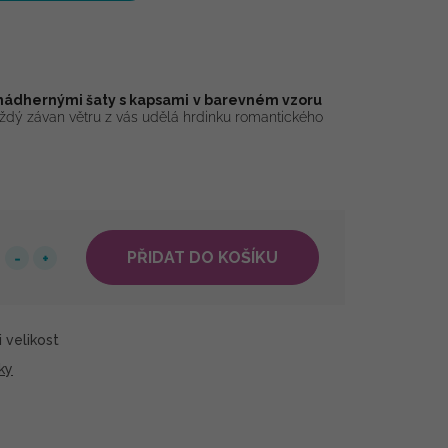
nádhernými šaty s kapsami
v barevném vzoru
ždý závan větru z vás udělá hrdinku romantického
PŘIDAT DO KOŠÍKU
 velikost
ky