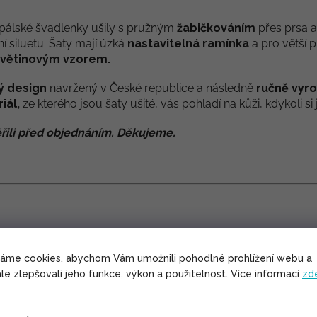
pálské švadlenky ušily s pružným
žabičkováním
přes prsa a
í siluetu. Šaty mají úzká
nastavitelná ramínka
a pro větší p
květinovým vzorem.
ý design
navržený v České republice a následně
ručně vyr
iál,
ze kterého jsou šaty ušité, vás pohladí na kůži, kdykoli s
řili před objednáním. Děkujeme.
lývavá, nosí se tedy velmi příjemně.
arných dní.
váme cookies, abychom Vám umožnili pohodlné prohlížení webu a
le zlepšovali jeho funkce, výkon a použitelnost. Více informací
zd