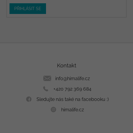
PŘIHLÁSIT SE
Z
á
p
a
Kontakt
t
í
info
@
himalife.cz
+420 792 369 684
Sledujte nás také na facebooku :)
himalife.cz