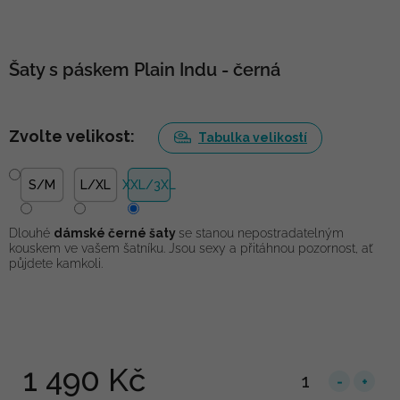
Šaty s páskem Plain Indu - černá
Zvolte velikost:
Tabulka velikostí
S/M
L/XL
XXL/3XL
Dlouhé
dámské černé šaty
se stanou nepostradatelným
kouskem ve vašem šatníku. Jsou sexy a přitáhnou pozornost, ať
půjdete kamkoli.
1 490 Kč