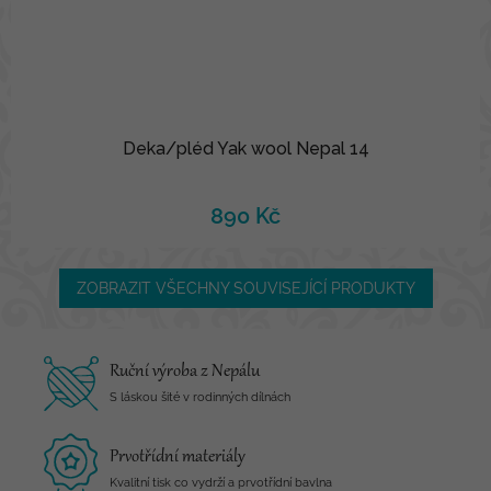
Deka/pléd Yak wool Nepal 14
890 Kč
ZOBRAZIT VŠECHNY SOUVISEJÍCÍ PRODUKTY
Ruční výroba z Nepálu
S láskou šité v rodinných dílnách
Prvotřídní materiály
Kvalitní tisk co vydrží a prvotřídní bavlna