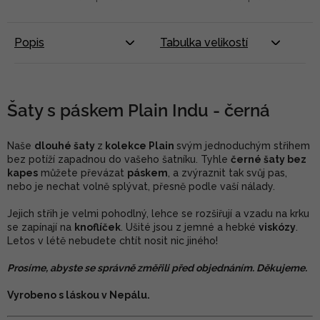
Popis
Tabulka velikostí
Šaty s páskem Plain Indu - černá
Naše
dlouhé šaty
z
kolekce Plain
svým jednoduchým střihem
bez potíží zapadnou do vašeho šatníku. Tyhle
černé šaty bez
kapes
můžete převázat
páskem
, a zvýraznit tak svůj pas,
nebo je nechat volně splývat, přesně podle vaší nálady.
Jejich střih je velmi pohodlný, lehce se rozšiřují a vzadu na krku
se zapínají na
knoflíček
. Ušité jsou z jemné a hebké
viskózy
.
Letos v létě nebudete chtít nosit nic jiného!
Prosíme, abyste se správně změřili před objednáním. Děkujeme.
Vyrobeno s láskou v Nepálu.