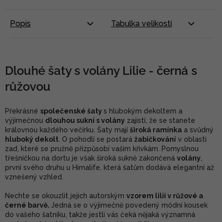
Popis
Tabulka velikostí
Dlouhé šaty s volány Lilie - černá s
růžovou
Překrásné
společenské šaty
s hlubokým dekoltem a
výjimečnou
dlouhou sukní s volány
zajistí, že se stanete
královnou každého večírku. Šaty mají
široká ramínka
a svůdný
hluboký dekolt
. O pohodlí se postará
žabičkování
v oblasti
zad, které se pružně přizpůsobí vašim křivkám. Pomyslnou
třešničkou na dortu je však široká sukně zakončená
volány
,
první svého druhu u Himalife, která šatům dodává elegantní až
vznešený vzhled.
Nechte se okouzlit jejich autorským
vzorem lilií v růžové a
černé barvě.
Jedná se o výjimečně povedený módní kousek
do vašeho šatníku, takže jestli vás čeká nějaká významná