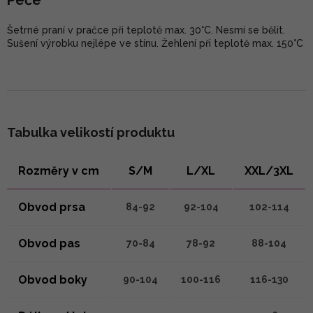
Péče
Šetrné praní v pračce při teplotě max. 30°C. Nesmí se bělit.
Sušení výrobku nejlépe ve stínu. Žehlení při teplotě max. 150°C
Tabulka velikostí produktu
Rozměry v cm
S/M
L/XL
XXL/3XL
Obvod prsa
84-92
92-104
102-114
Obvod pas
70-84
78-92
88-104
Obvod boky
90-104
100-116
116-130