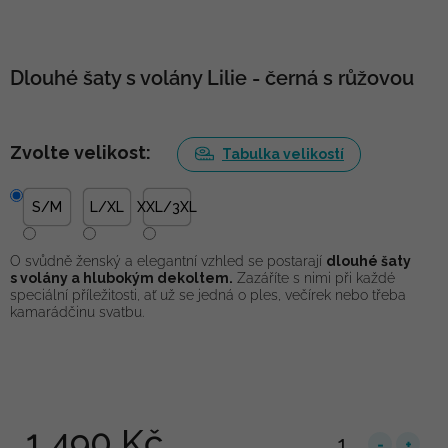
Dlouhé šaty s volány Lilie - černá s růžovou
Zvolte velikost:
Tabulka velikostí
S/M
L/XL
XXL/3XL
O svůdně ženský a elegantní vzhled se postarají
dlouhé šaty
s volány a hlubokým dekoltem.
Zazáříte s nimi při každé
speciální příležitosti, ať už se jedná o ples, večírek nebo třeba
kamarádčinu svatbu.
1 490 Kč