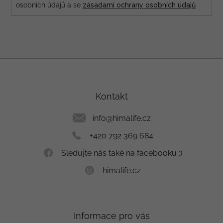
osobních údajů a se
zásadami ochrany osobních údajů
Z
á
p
a
Kontakt
t
í
info
@
himalife.cz
+420 792 369 684
Sledujte nás také na facebooku :)
himalife.cz
Informace pro vás