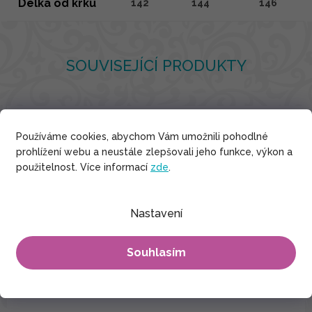
Délka od krku
142
144
146
SOUVISEJÍCÍ PRODUKTY
Používáme cookies, abychom Vám umožnili pohodlné
Indické hedvábí
prohlížení webu a neustále zlepšovali jeho funkce, výkon a
použitelnost. Více informací
zde
.
Nastavení
Souhlasím