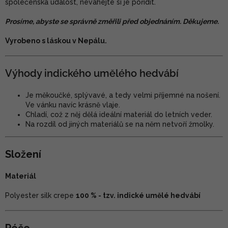
společenská událost, neváhejte si je pořídit.
Prosíme, abyste se správně změřili před objednáním. Děkujeme.
Vyrobeno s láskou v Nepálu.
Výhody indického umělého hedvábí
Je měkoučké, splývavé, a tedy velmi příjemné na nošení.
Ve vánku navíc krásně vlaje.
Chladí, což z něj dělá ideální materiál do letních veder.
Na rozdíl od jiných materiálů se na něm netvoří žmolky.
Složení
Materiál
Polyester silk crepe
100 % - tzv. indické umělé hedvábí