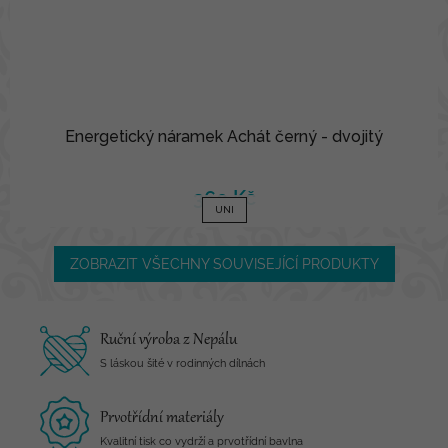
Energetický náramek Achát černý - dvojitý
360 Kč
UNI
ZOBRAZIT VŠECHNY SOUVISEJÍCÍ PRODUKTY
Ruční výroba z Nepálu
S láskou šité v rodinných dílnách
Prvotřídní materiály
Kvalitní tisk co vydrží a prvotřídní bavlna