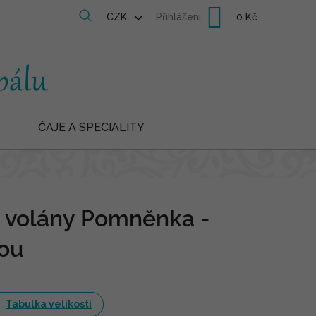
Nákupní
CZK
Přihlášení
košík
ČAJE A SPECIALITY
s volány Pomněnka -
ou
Tabulka velikostí