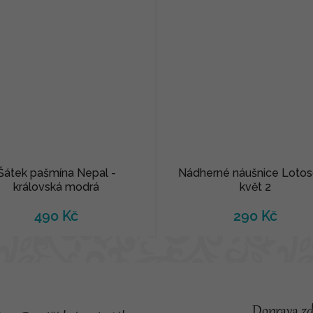
Šátek pašmína Nepal -
Nádherné náušnice Loto
královská modrá
květ 2
490 Kč
290 Kč
Doprava z