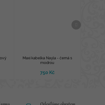
Další
produkt
sový
Maxi kabelka Nayla - černá s
modrou
750 Kč
darma
Odesíláme obratem