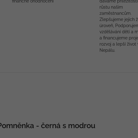
finančně ohodnoceni
dáváme příležitosti
růstu našim
zaměstnancům.
Zlepšujeme jejich ž
úroveň, Podporuje
vzdělávání dětí a 
a financujeme proj
rozvoj a lepší život 
Nepálu.
 Pomněnka - černá s modrou