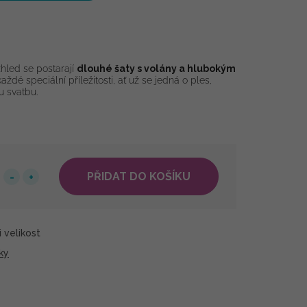
hled se postarají
dlouhé šaty s volány a hlubokým
aždé speciální příležitosti, ať už se jedná o ples,
u svatbu.
PŘIDAT DO KOŠÍKU
 velikost
ky