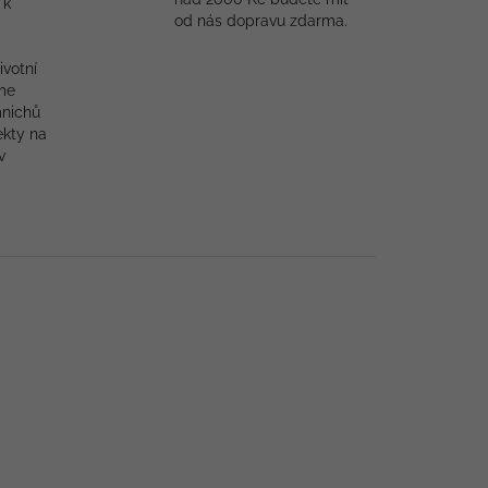
 k
od nás dopravu zdarma.
ivotní
me
mnichů
ekty na
v