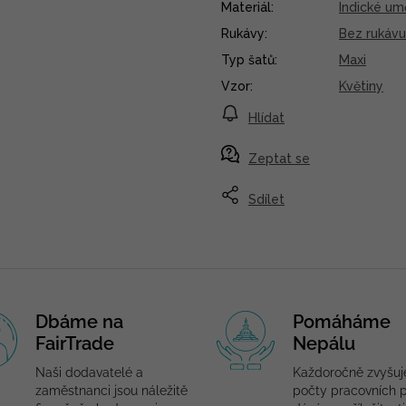
Materiál
:
Indické um
Rukávy
:
Bez rukávu
Typ šatů
:
Maxi
Vzor
:
Květiny
Hlídat
Zeptat se
Sdílet
Dbáme na
Pomáháme
FairTrade
Nepálu
Naši dodavatelé a
Každoročně zvyšu
zaměstnanci jsou náležitě
počty pracovních p