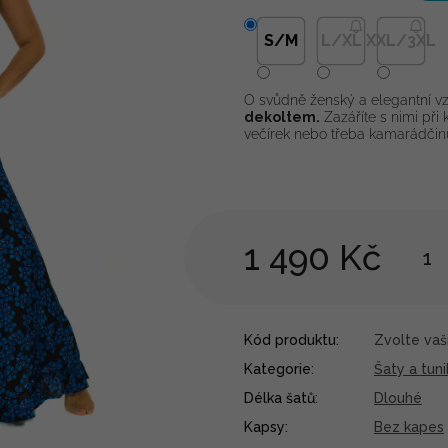
S/M
L/XL
XXL/3XL
O svůdně ženský a elegantní vz
dekoltem.
Zazáříte s nimi při k
večírek nebo třeba kamarádčin
1 490 Kč
Kód produktu:
Zvolte vaši
Kategorie
:
Šaty a tuni
Délka šatů
:
Dlouhé
Kapsy
:
Bez kapes