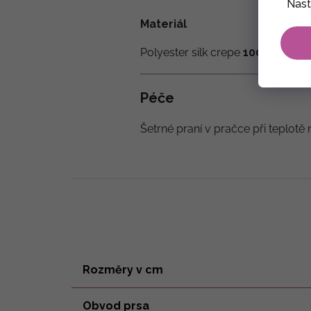
Nast
Materiál
Polyester silk crepe
100 % - tzv.
Péče
Šetrné praní v pračce při teplotě 
Rozměry v cm
Obvod prsa