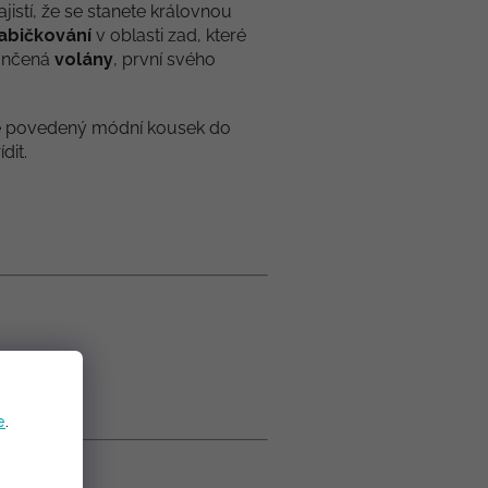
ajistí, že se stanete královnou
abičkování
v oblasti zad, které
končená
volány
, první svého
ě povedený módní kousek do
dit.
e
.