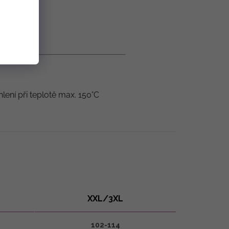
hlení při teplotě max. 150°C
XXL/3XL
102-114