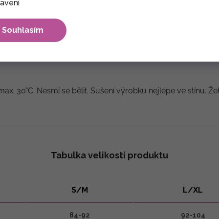
avení
Souhlasím
 indické umělé hedvábí
max. 30°C. Nesmí se bělit. Sušení výrobku nejlépe ve stínu. Že
Tabulka velikostí produktu
S/M
L/XL
84-92
92-104