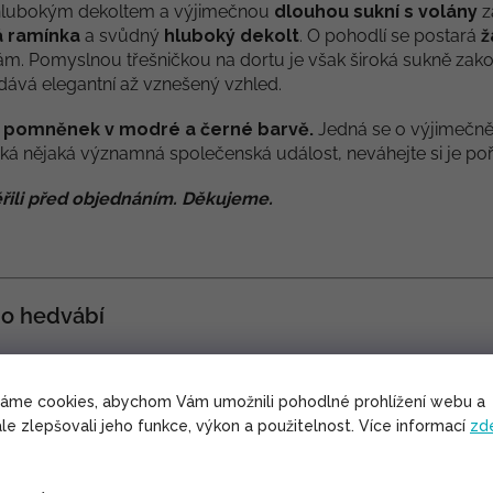
hlubokým dekoltem a výjimečnou
dlouhou sukní s volány
z
á ramínka
a svůdný
hluboký dekolt
. O pohodlí se postará
ž
kám. Pomyslnou třešničkou na dortu je však široká sukně za
dává elegantní až vznešený vzhled.
 pomněnek v modré a černé barvě.
Jedná se o výjimečn
čeká nějaká významná společenská událost, neváhejte si je poří
řili před objednáním. Děkujeme.
o hedvábí
dy velmi příjemné na nošení. Ve vánku navíc krásně vlaje.
í materiál do letních veder.
váme cookies, abychom Vám umožnili pohodlné prohlížení webu a
lů se na něm netvoří žmolky.
le zlepšovali jeho funkce, výkon a použitelnost. Více informací
zd