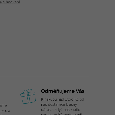
ělé hedvábí
Odměňujeme Vás
K nákupu nad 1500 Kč od
nás dostanete krásný
jeme
dárek a když nakoupíte
ozic a
nad 2000 Kč budete mít