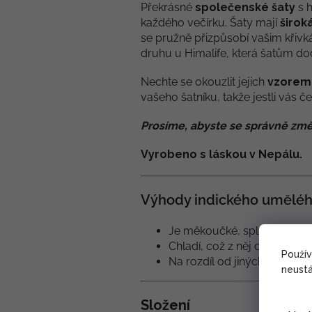
Překrásné
společenské šaty
s 
každého večírku. Šaty mají
širok
se pružně přizpůsobí vašim křiv
druhu u Himalife, která šatům do
Nechte se okouzlit jejich
vzorem
vašeho šatníku, takže jestli vás 
Prosíme, abyste se správně změ
Vyrobeno s láskou v Nepálu.
Výhody indického uměléh
Je měkoučké, splývavé, a te
Chladí, což z něj dělá ideáln
Použí
Na rozdíl od jiných materiá
neustá
Složení