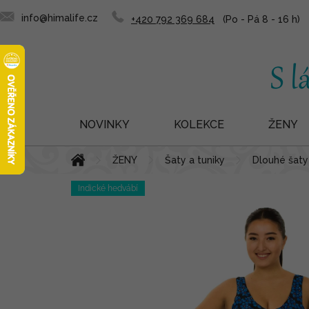
info@himalife.cz
+420 792 369 684
NOVINKY
KOLEKCE
ŽENY
Přejít
Domů
ŽENY
Šaty a tuniky
Dlouhé šaty
na
obsah
Indické hedvábí