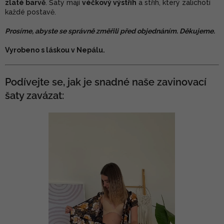
zlaté barvě
. Šaty mají
véčkový výstřih
a střih, který zalichotí
každé postavě.
Prosíme, abyste se správně změřili před objednáním. Děkujeme.
Vyrobeno s láskou v Nepálu.
Podívejte se, jak je snadné naše zavinovací
šaty zavázat: