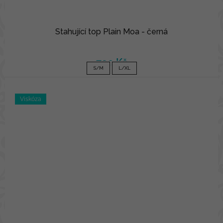
Stahující top Plain Moa - černá
790 Kč
S/M
L/XL
Viskóza