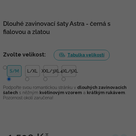
Dlouhé zavinovací šaty Astra - černá s
fialovou a zlatou
Zvolte velikost:
Tabulka velikostí
S/M
L/XL
XXL/3XL
4XL/5XL
Podpořte svou romantickou stránku v
dlouhých zavinovacích
šatech
s něžným
květinovým vzorem
a
krátkým rukávem
.
Pozornost okolí zaručena!