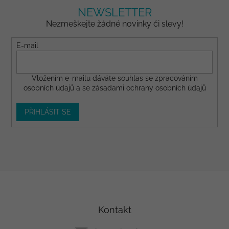
NEWSLETTER
Nezmeškejte žádné novinky či slevy!
E-mail
Vložením e-mailu dáváte
souhlas
se zpracováním
osobních údajů a se
zásadami ochrany osobních údajů
PŘIHLÁSIT SE
Z
á
p
a
Kontakt
t