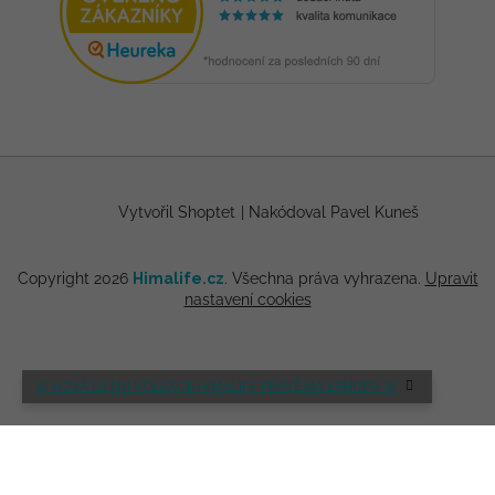
Vytvořil Shoptet
|
Nakódoval Pavel Kuneš
Copyright 2026
Himalife.cz
. Všechna práva vyhrazena.
Upravit
nastavení cookies
🌸 NOVÁ LETNÍ KOLEKCE HIMALIFE PRÁVĚ NA ESHOPU 🌸