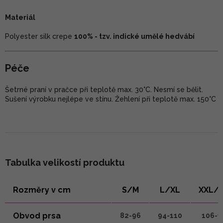
Materiál
Polyester silk crepe
100% - tzv. indické umělé hedvábí
Péče
Šetrné praní v pračce při teplotě max. 30°C. Nesmí se bělit.
Sušení výrobku nejlépe ve stínu. Žehlení při teplotě max. 150°C
Tabulka velikostí produktu
Rozměry v cm
S/M
L/XL
XXL/
Obvod prsa
82-96
94-110
106-1