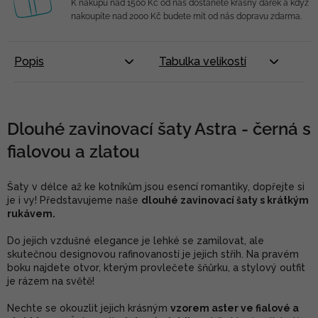
K nákupu nad 1500 Kč od nás dostanete krásný dárek a když
nakoupíte nad 2000 Kč budete mít od nás dopravu zdarma.
Popis
Tabulka velikostí
Dlouhé zavinovací šaty Astra - černá s
fialovou a zlatou
Šaty v délce až ke kotníkům jsou esencí romantiky, dopřejte si
je i vy! Představujeme naše
dlouhé zavinovací šaty s krátkým
rukávem.
Do jejich vzdušné elegance je lehké se zamilovat, ale
skutečnou designovou rafinovaností je jejich střih. Na pravém
boku najdete otvor, kterým provlečete šňůrku, a stylový outfit
je rázem na světě!
Nechte se okouzlit jejich krásným
vzorem aster ve fialové a