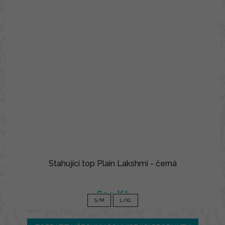
Stahující top Plain Lakshmi - černá
690 Kč
S/M
L/XL