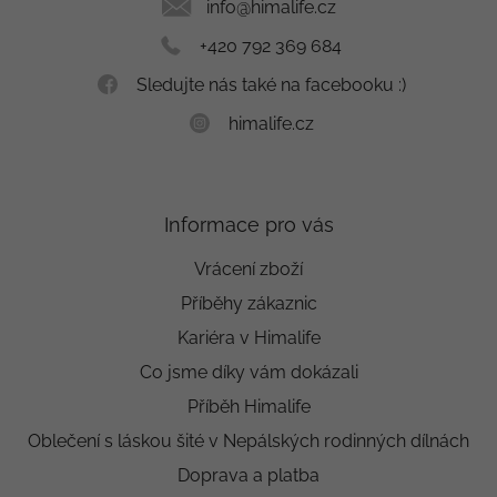
í
info
@
himalife.cz
+420 792 369 684
Sledujte nás také na facebooku :)
himalife.cz
Informace pro vás
Vrácení zboží
Příběhy zákaznic
Kariéra v Himalife
Co jsme díky vám dokázali
Příběh Himalife
Oblečení s láskou šité v Nepálských rodinných dílnách
Doprava a platba