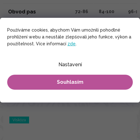
Obvod pas
72-86
84-100
96-1
Obvod boky
až 130
až 140
až 1
Používáme cookies, abychom Vám umožnili pohodlné
prohlížení webu a neustále zlepšovali jeho funkce, výkon a
použitelnost. Více informací
Celková délka od krku
zde
.
140
142
146
Délka rukávu
22
24
24
Nastavení
Souhlasím
SOUVISEJÍCÍ PRODUKTY
Viskóza