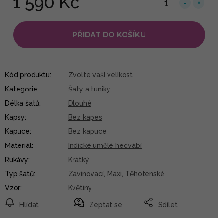
1 590 Kč
PŘIDAT DO KOŠÍKU
Kód produktu:
Zvolte vaši velikost
Kategorie
:
Šaty a tuniky
Délka šatů
:
Dlouhé
Kapsy
:
Bez kapes
Kapuce
:
Bez kapuce
Materiál
:
Indické umělé hedvábí
Rukávy
:
Krátký
Typ šatů
:
Zavinovací
,
Maxi
,
Těhotenské
Vzor
:
Květiny
Hlídat
Zeptat se
Sdílet