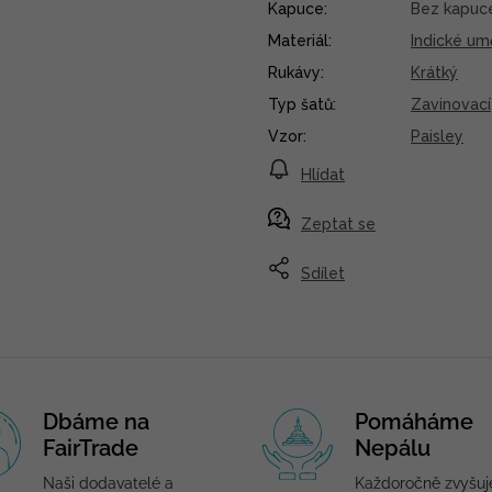
Kapuce
:
Bez kapuc
Materiál
:
Indické um
Rukávy
:
Krátký
Typ šatů
:
Zavinovací
Vzor
:
Paisley
Hlídat
Zeptat se
Sdílet
Dbáme na
Pomáháme
FairTrade
Nepálu
Naši dodavatelé a
Každoročně zvyšu