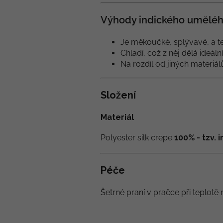
Výhody indického uměléh
Je měkoučké, splývavé, a te
Chladí, což z něj dělá ideáln
Na rozdíl od jiných materiá
Složení
Materiál
Polyester silk crepe
100% - tzv.
Péče
Šetrné praní v pračce při teplotě 