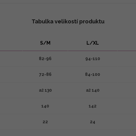
Tabulka velikostí produktu
S/M
L/XL
82-96
94-110
72-86
84-100
až 130
až 140
140
142
22
24