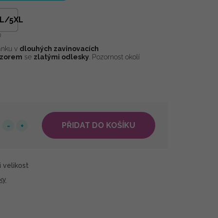
L/5XL
ánku v
dlouhých zavinovacích
vzorem
se
zlatými odlesky
. Pozornost okolí
PŘIDAT DO KOŠÍKU
 velikost
ky