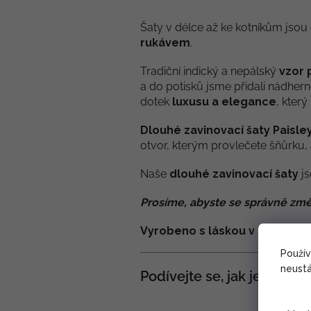
Šaty v délce až ke kotníkům jsou 
rukávem
.
Tradiční indický a nepálský
vzor 
a do potisků jsme přidali nádher
dotek
luxusu a elegance
, kter
Dlouhé zavinovací šaty Paisle
otvor, kterým provlečete šňůrku, 
Naše
dlouhé zavinovací šaty
js
Prosíme, abyste se správně změ
Vyrobeno s láskou v Nepálu.
Použí
neustá
Podívejte se, jak je snadn