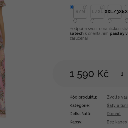
S/M
L/XL
XXL/3XL
4X
Podpořte svou romantickou str
šatech
s orientálním
paisley 
zaručena!
1 590 Kč
Kód produktu:
Zvolte vaši
Kategorie
:
Šaty a tuni
Délka šatů
:
Dlouhé
Kapsy
:
Bez kapes