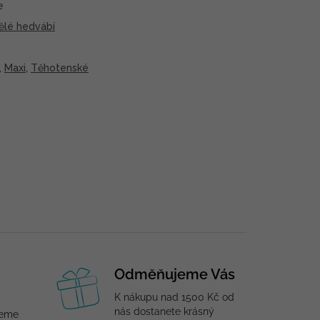
e
ělé hedvábí
,
Maxi
,
Těhotenské
Odměňujeme Vás
K nákupu nad 1500 Kč od
nás dostanete krásný
jeme