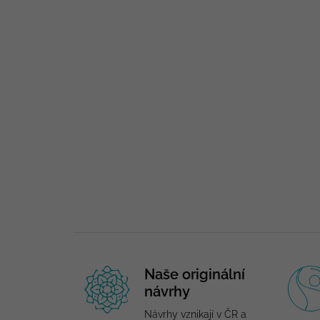
Naše originální
návrhy
Návrhy vznikají v ČR a