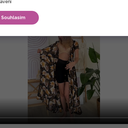
avení
Souhlasím