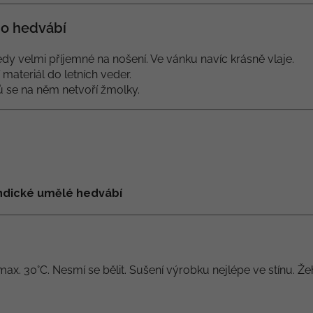
o hedvábí
dy velmi příjemné na nošení. Ve vánku navíc krásně vlaje.
í materiál do letních veder.
lů se na něm netvoří žmolky.
 indické umělé hedvábí
max. 30°C. Nesmí se bělit. Sušení výrobku nejlépe ve stínu. Že