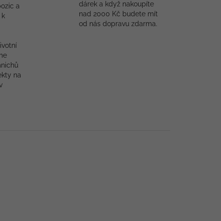
dárek a když nakoupíte
ozic a
nad 2000 Kč budete mít
 k
od nás dopravu zdarma.
ivotní
me
mnichů
ekty na
v