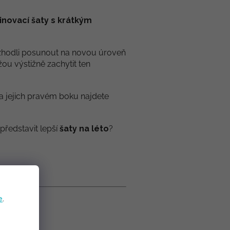
inovací šaty s krátkým
e rozhodli posunout na novou úroveň
žou výstižně zachytit ten
 Na jejich pravém boku najdete
představit lepší
šaty na léto
?
e
.