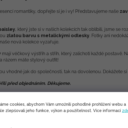
esencí romantiky, dopřejte si je i vy! Představujeme naše
zav
paisley
, který jste si v našich kolekcích tak oblíbili, jsme s
nou
zlatou barvu s metalickými odlesky
. Fotky ani nedoká
ý naše nová kolekce vyzařuje.
y
mají véčkový výstřih a střih, který zalichotí každé postavě.
a rázem máte stylový outfit!
ou vhodné jak do společnosti, tak na dovolenou. Dokážete si 
řili před objednáním. Děkujeme.
váme cookies, abychom Vám umožnili pohodlné prohlížení webu a
le zlepšovali jeho funkce, výkon a použitelnost. Více informací
zd
é naše zavinovací šaty zavázat: