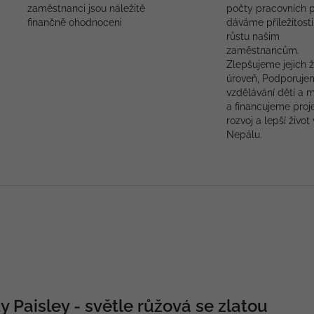
zaměstnanci jsou náležitě
počty pracovních p
finančně ohodnoceni
dáváme příležitosti
růstu našim
zaměstnancům.
Zlepšujeme jejich ž
úroveň, Podporuje
vzdělávání dětí a 
a financujeme proj
rozvoj a lepší život 
Nepálu.
y Paisley - světle růžová se zlatou