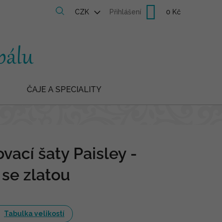
Nákupní
CZK
Přihlášení
košík
ČAJE A SPECIALITY
vací šaty Paisley -
 se zlatou
Tabulka velikostí