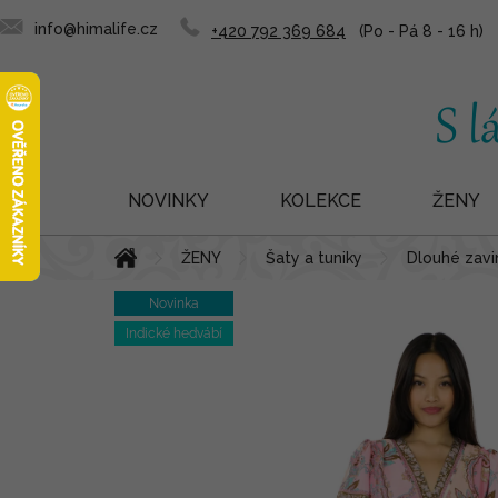
info@himalife.cz
+420 792 369 684
NOVINKY
KOLEKCE
ŽENY
Přejít
Domů
ŽENY
Šaty a tuniky
Dlouhé zavin
na
obsah
Novinka
Indické hedvábí