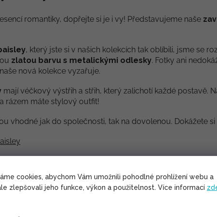
esencí romantiky, dopřejte si je i vy! Představujeme naše
zav
paisley
, který jste si v našich kolekcích tak oblíbili, jsme s
nou
zlatou barvu s metalickými odlesky
. Fotky ani nedoká
ý naše nová kolekce vyzařuje.
y
mají véčkový výstřih a střih, který zalichotí každé postavě.
a rázem máte stylový outfit!
ou vhodné jak do společnosti, tak na dovolenou. Dokážete si 
aisley
řili před objednáním. Děkujeme.
váme cookies, abychom Vám umožnili pohodlné prohlížení webu a
le zlepšovali jeho funkce, výkon a použitelnost. Více informací
zd
é naše zavinovací šaty zavázat: