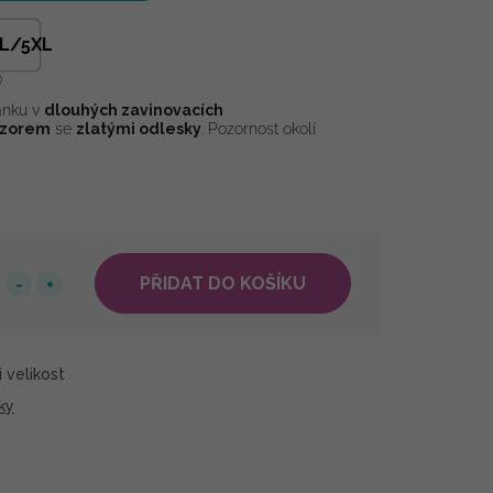
L/5XL
ánku v
dlouhých zavinovacích
vzorem
se
zlatými odlesky
. Pozornost okolí
PŘIDAT DO KOŠÍKU
 velikost
ky