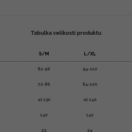
Tabulka velikostí produktu
S/M
L/XL
82-96
94-110
72-86
84-100
až 130
až 140
140
142
22
24