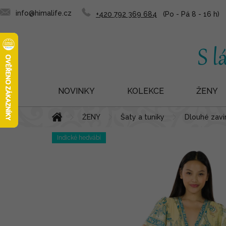
info@himalife.cz
+420 792 369 684
NOVINKY
KOLEKCE
ŽENY
Přejít
Domů
ŽENY
Šaty a tuniky
Dlouhé zavin
na
obsah
Indické hedvábí