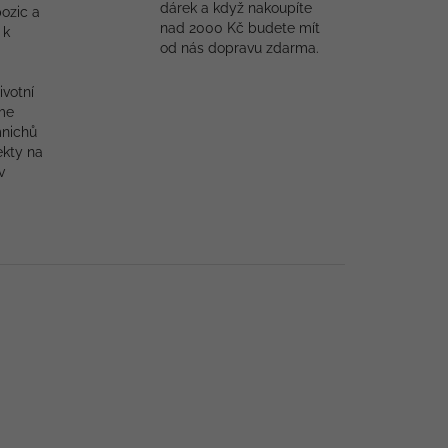
dárek a když nakoupíte
ozic a
nad 2000 Kč budete mít
 k
od nás dopravu zdarma.
ivotní
me
mnichů
ekty na
v