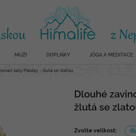
MUŽI
DOPLŇKY
JÓGA A MEDITACE
ovací šaty Paisley - žlutá se zlatou
Dlouhé zavino
žlutá se zlat
Zvolte velikost: