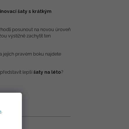
inovací šaty s krátkým
e rozhodli posunout na novou úroveň
žou výstižně zachytit ten
 Na jejich pravém boku najdete
představit lepší
šaty na léto
?
e
.