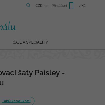
Nákupní
CZK
Přihlášení
košík
ČAJE A SPECIALITY
vací šaty Paisley -
ou
Tabulka velikostí