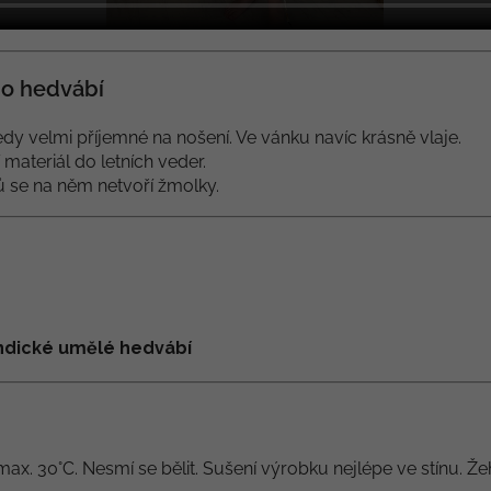
o hedvábí
dy velmi příjemné na nošení. Ve vánku navíc krásně vlaje.
í materiál do letních veder.
lů se na něm netvoří žmolky.
 indické umělé hedvábí
max. 30°C. Nesmí se bělit. Sušení výrobku nejlépe ve stínu. Že