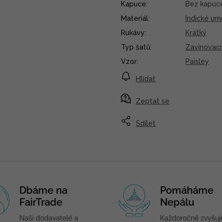
Kapuce
:
Bez kapuc
Materiál
:
Indické um
Rukávy
:
Krátký
Typ šatů
:
Zavinovací
Vzor
:
Paisley
Hlídat
Zeptat se
Sdílet
Dbáme na
Pomáháme
FairTrade
Nepálu
Naši dodavatelé a
Každoročně zvyšu