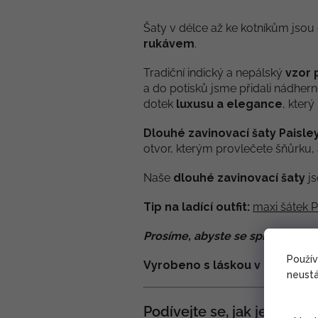
Šaty v délce až ke kotníkům jsou 
rukávem
.
Tradiční indický a nepálský
vzor 
a do potisků jsme přidali nádher
dotek
luxusu a elegance
, kter
Dlouhé zavinovací šaty Paisle
otvor, kterým provlečete šňůrku, 
Naše
dlouhé zavinovací šaty
js
Tip na ladící outfit:
maxi šátek P
Prosíme, abyste se správně změ
Použí
Vyrobeno s láskou v Nepálu.
neustá
Podívejte se, jak je snadn