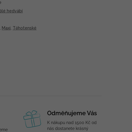
e
ělé hedvábí
,
Maxi
,
Těhotenské
Odměňujeme Vás
K nákupu nad 1500 Kč od
nás dostanete krásný
jeme