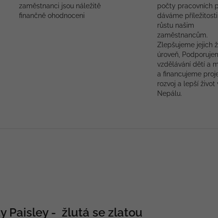
zaměstnanci jsou náležitě
počty pracovních p
finančně ohodnoceni
dáváme příležitosti
růstu našim
zaměstnancům.
Zlepšujeme jejich ž
úroveň, Podporuje
vzdělávání dětí a 
a financujeme proj
rozvoj a lepší život 
Nepálu.
y Paisley - žlutá se zlatou