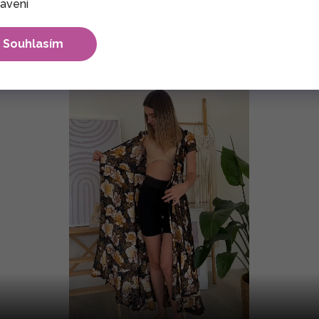
avení
Souhlasím