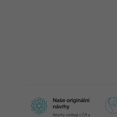
Naše originální
návrhy
Návrhy vznikají v ČR a