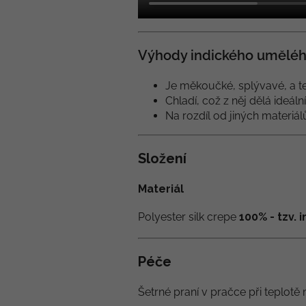
Výhody indického uměléh
Je měkoučké, splývavé, a te
Chladí, což z něj dělá ideáln
Na rozdíl od jiných materiá
Složení
Materiál
Polyester silk crepe
100% - tzv.
Péče
Šetrné praní v pračce při teplotě 