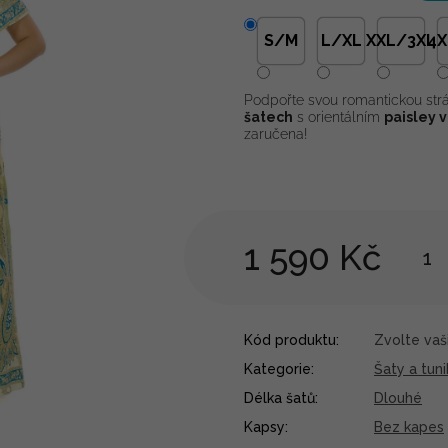
S/M
L/XL
XXL/3XL
4X
Podpořte svou romantickou str
šatech
s orientálním
paisley 
zaručena!
1 590 Kč
Kód produktu:
Zvolte vaši
Kategorie
:
Šaty a tuni
Délka šatů
:
Dlouhé
Kapsy
:
Bez kapes