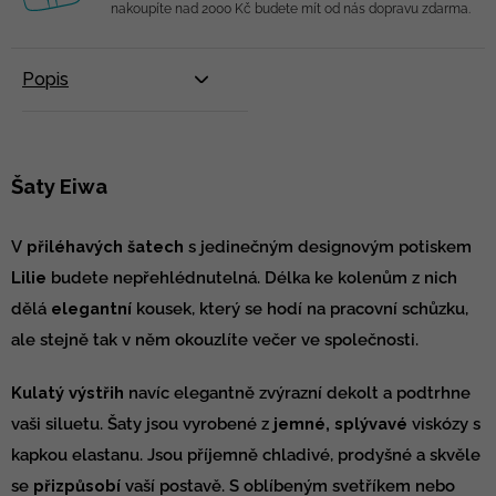
nakoupíte nad 2000 Kč budete mít od nás dopravu zdarma.
Popis
Šaty Eiwa
V
přiléhavých šatech
s jedinečným designovým potiskem
Lilie
budete nepřehlédnutelná. Délka ke kolenům z nich
dělá
elegantní
kousek, který se hodí na pracovní schůzku,
ale stejně tak v něm okouzlíte večer ve společnosti.
Kulatý výstřih
navíc elegantně zvýrazní dekolt a podtrhne
vaši siluetu. Šaty jsou vyrobené z
jemné, splývavé
viskózy s
kapkou elastanu. Jsou příjemně chladivé, prodyšné a skvěle
se
přizpůsobí
vaší postavě. S oblíbeným svetříkem nebo