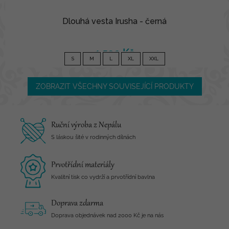
Dlouhá vesta Irusha - černá
1 590 Kč
S
M
L
XL
XXL
ZOBRAZIT VŠECHNY SOUVISEJÍCÍ PRODUKTY
Ruční výroba z Nepálu
S láskou šité v rodinných dílnách
Prvotřídní materiály
Kvalitní tisk co vydrží a prvotřídní bavlna
Doprava zdarma
Doprava objednávek nad 2000 Kč je na nás