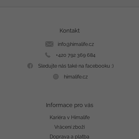
Z
á
p
a
Kontakt
t
í
info
@
himalife.cz
+420 792 369 684
Sledujte nás také na facebooku :)
himalife.cz
Informace pro vás
Kariéra v Himalife
Vrácení zboží
Doprava a platba