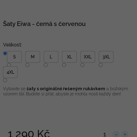
Šaty Eiwa - černá s červenou
Velikost:
S
M
L
XL
XXL
3XL
4XL
Vybavte se
šaty s originálně řešeným rukávkem
a božským
vzorem lilií. Budete si přát, abyste je mohla nosit každý den!
1 290 Kč