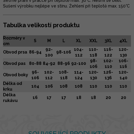
Šetrné praní v pračce při teplotě max. 30°C. Nesmí se bělit.
Sušení výrobku nejlépe ve stínu. Žehlení při teplotě max. 150°C
Tabulka velikostí produktu
Rozměry v
S
M
L
XL
XXL
3XL
4XL
cm
92-
104-
110-
116-
120-
Obvod prsa
86-94
98-106
100
112
118
122
130
98-
102-
106-
Obvod pas
80-88
84-92
88-96
92-100
106
110
116
96-
102-
108-
114-
120-
126-
120-
Obvod boky
106
112
118
124
130
136
140
Délka od
104
106
108
108
110
110
110
krku
Délka
16
17
17
18
18
20
20
rukávu
SOUVISEJÍCÍ PRODUKTY