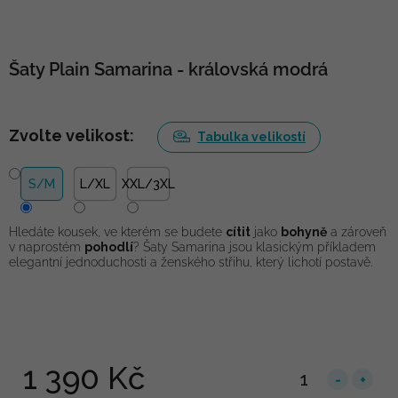
Šaty Plain Samarina - královská modrá
Zvolte velikost:
Tabulka velikostí
S/M
L/XL
XXL/3XL
Hledáte kousek, ve kterém se budete
cítit
jako
bohyně
a zároveň
v naprostém
pohodlí
? Šaty Samarina jsou klasickým příkladem
elegantní jednoduchosti a ženského střihu, který lichotí postavě.
1 390 Kč