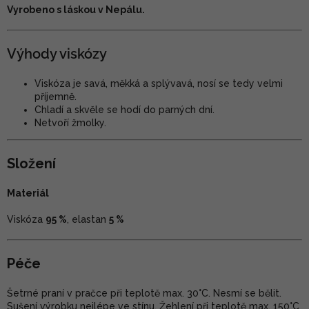
Vyrobeno s láskou v Nepálu.
Výhody viskózy
Viskóza je savá, měkká a splývavá, nosí se tedy velmi
příjemně.
Chladí a skvěle se hodí do parných dní.
Netvoří žmolky.
Složení
Materiál
Viskóza
95 %
, elastan
5 %
Péče
Šetrné praní v pračce při teplotě max. 30°C. Nesmí se bělit.
Sušení výrobku nejlépe ve stínu. Žehlení při teplotě max. 150°C