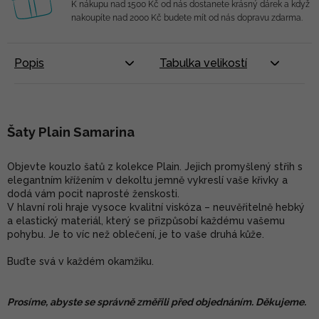
K nákupu nad 1500 Kč od nás dostanete krásný dárek a když
nakoupíte nad 2000 Kč budete mít od nás dopravu zdarma.
Popis
Tabulka velikostí
Šaty Plain Samarina
Objevte kouzlo šatů z kolekce Plain. Jejich promyšlený střih s
elegantním křížením v dekoltu jemně vykreslí vaše křivky a
dodá vám pocit naprosté ženskosti.
V hlavní roli hraje vysoce kvalitní viskóza – neuvěřitelně hebký
a elastický materiál, který se přizpůsobí každému vašemu
pohybu. Je to víc než oblečení, je to vaše druhá kůže.
Buďte svá v každém okamžiku.
Prosíme, abyste se správně změřili před objednáním. Děkujeme.