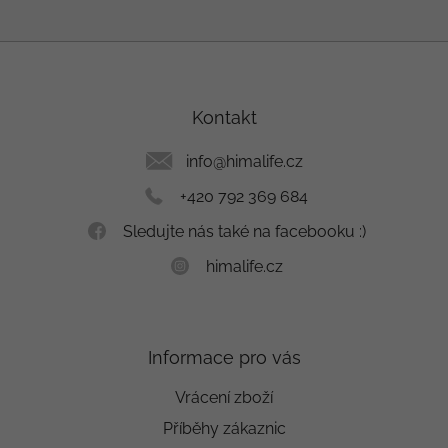
Z
á
p
a
Kontakt
t
í
info
@
himalife.cz
+420 792 369 684
Sledujte nás také na facebooku :)
himalife.cz
Informace pro vás
Vrácení zboží
Příběhy zákaznic