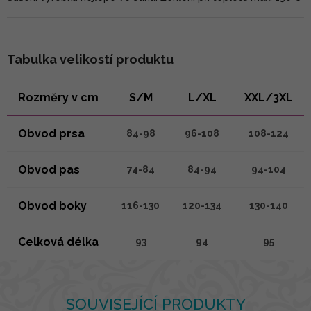
Tabulka velikostí produktu
Rozměry v cm
S/M
L/XL
XXL/3XL
Obvod prsa
84-98
96-108
108-124
Obvod pas
74-84
84-94
94-104
Obvod boky
116-130
120-134
130-140
Celková délka
93
94
95
SOUVISEJÍCÍ PRODUKTY