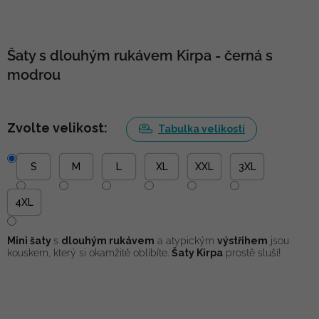
Šaty s dlouhým rukávem Kirpa - černá s
modrou
Zvolte velikost:
Tabulka velikostí
S
M
L
XL
XXL
3XL
4XL
Mini šaty
s
dlouhým rukávem
a atypickým
výstřihem
jsou
kouskem, který si okamžitě oblíbíte.
Šaty Kirpa
prostě sluší!