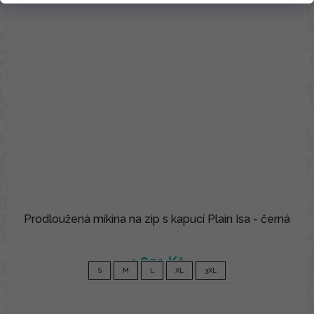
Prodloužená mikina na zip s kapucí Plain Isa - černá
1 850 Kč
S
M
L
XL
3XL