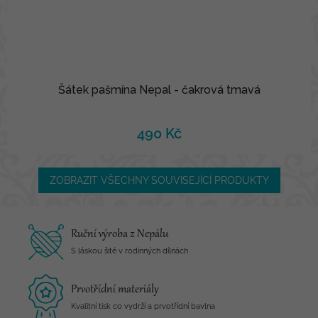
Šátek pašmína Nepal - čakrová tmavá
490 Kč
ZOBRAZIT VŠECHNY SOUVISEJÍCÍ PRODUKTY
Ruční výroba z Nepálu
S láskou šité v rodinných dílnách
Prvotřídní materiály
Kvalitní tisk co vydrží a prvotřídní bavlna