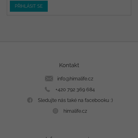
PŘIHLÁSIT SE
Z
á
p
a
Kontakt
t
í
info
@
himalife.cz
+420 792 369 684
Sledujte nás také na facebooku :)
himalife.cz