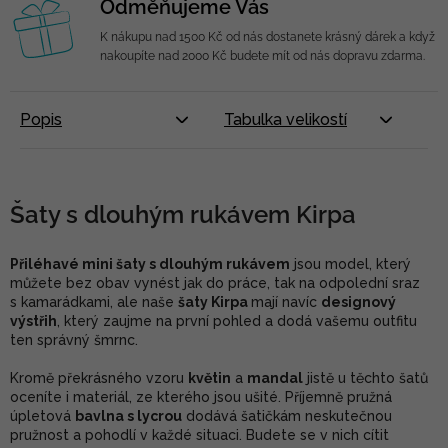
Odměňujeme Vás
K nákupu nad 1500 Kč od nás dostanete krásný dárek a když
nakoupíte nad 2000 Kč budete mít od nás dopravu zdarma.
Popis
Tabulka velikostí
Šaty s dlouhým rukávem Kirpa
Přiléhavé mini šaty s dlouhým rukávem
jsou model, který
můžete bez obav vynést jak do práce, tak na odpolední sraz
s kamarádkami, ale naše
šaty Kirpa
mají navíc
designový
výstřih
, který zaujme na první pohled a dodá vašemu outfitu
ten správný šmrnc.
Kromě překrásného vzoru
květin
a
mandal
jistě u těchto šatů
oceníte i materiál, ze kterého jsou ušité. Příjemně pružná
úpletová
bavlna s lycrou
dodává šatičkám neskutečnou
pružnost a pohodlí v každé situaci. Budete se v nich cítit