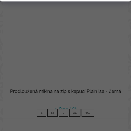
Prodloužená mikina na zip s kapucí Plain Isa - černá
1 850 Kč
S
M
L
XL
3XL