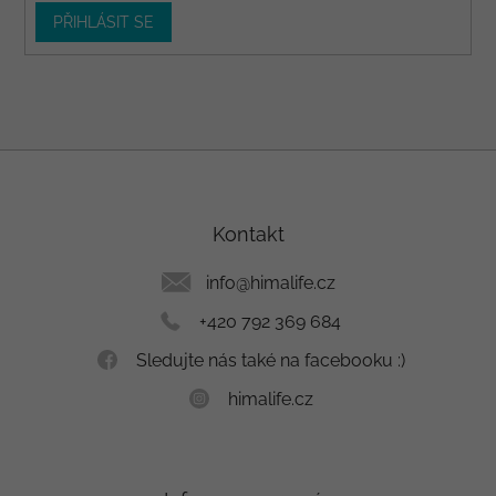
PŘIHLÁSIT SE
Z
á
p
a
Kontakt
t
í
info
@
himalife.cz
+420 792 369 684
Sledujte nás také na facebooku :)
himalife.cz