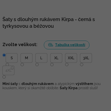
Šaty s dlouhým rukávem Kirpa - černá s
tyrkysovou a béžovou
Zvolte velikost:
Tabulka velikostí
S
M
L
XL
XXL
3XL
4XL
Mini šaty
s
dlouhým rukávem
a atypickým
výstřihem
jsou
kouskem, který si okamžitě oblíbíte.
Šaty Kirpa
prostě sluší!