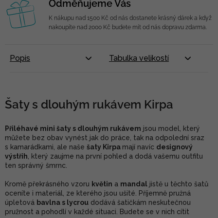
Odměňujeme Vás
K nákupu nad 1500 Kč od nás dostanete krásný dárek a když
nakoupíte nad 2000 Kč budete mít od nás dopravu zdarma.
Popis
Tabulka velikostí
Šaty s dlouhým rukávem Kirpa
Přiléhavé mini šaty s dlouhým rukávem
jsou model, který
můžete bez obav vynést jak do práce, tak na odpolední sraz
s kamarádkami, ale naše
šaty Kirpa
mají navíc
designový
výstřih
, který zaujme na první pohled a dodá vašemu outfitu
ten správný šmrnc.
Kromě překrásného vzoru
květin
a
mandal
jistě u těchto šatů
oceníte i materiál, ze kterého jsou ušité. Příjemně pružná
úpletová
bavlna s lycrou
dodává šatičkám neskutečnou
pružnost a pohodlí v každé situaci. Budete se v nich cítit