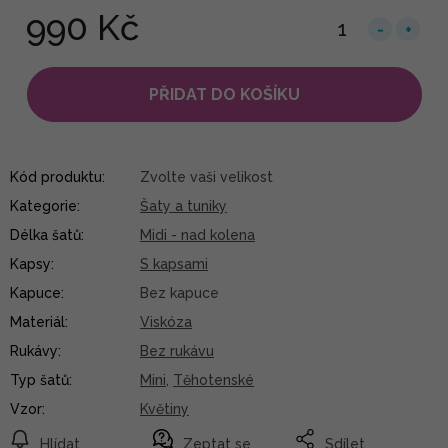
990 Kč
PŘIDAT DO KOŠÍKU
Kód produktu:
Zvolte vaši velikost
Kategorie
:
Šaty a tuniky
Délka šatů
:
Midi - nad kolena
Kapsy
:
S kapsami
Kapuce
:
Bez kapuce
Materiál
:
Viskóza
Rukávy
:
Bez rukávu
Typ šatů
:
Mini
,
Těhotenské
Vzor
:
Květiny
Hlídat
Zeptat se
Sdílet