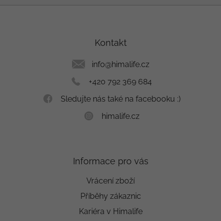
Z
á
p
a
Kontakt
t
í
info
@
himalife.cz
+420 792 369 684
Sledujte nás také na facebooku :)
himalife.cz
Informace pro vás
Vrácení zboží
Příběhy zákaznic
Kariéra v Himalife