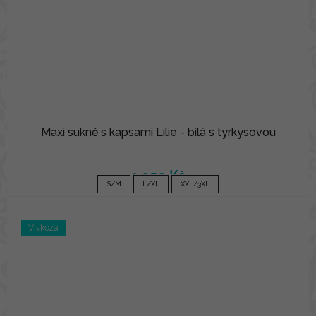
Maxi sukně s kapsami Lilie - bílá s tyrkysovou
1 050 Kč
S/M
L/XL
XXL/3XL
Viskóza