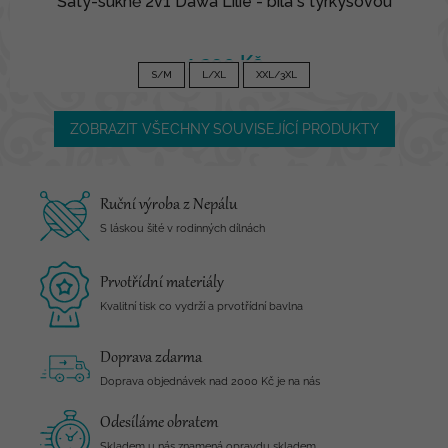
Šaty-sukně 2v1 Dawa Lilie - bílá s tyrkysovou
1 290 Kč
S/M
L/XL
XXL/3XL
ZOBRAZIT VŠECHNY SOUVISEJÍCÍ PRODUKTY
Ruční výroba z Nepálu
S láskou šité v rodinných dílnách
Prvotřídní materiály
Kvalitní tisk co vydrží a prvotřídní bavlna
Doprava zdarma
Doprava objednávek nad 2000 Kč je na nás
Odesíláme obratem
Skladem u nás znamená opravdu skladem