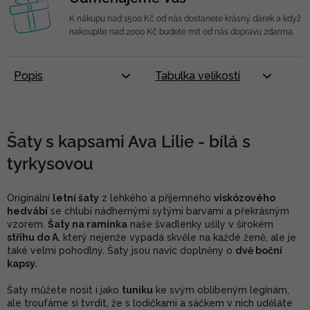
K nákupu nad 1500 Kč od nás dostanete krásný dárek a když
nakoupíte nad 2000 Kč budete mít od nás dopravu zdarma.
Popis
Tabulka velikostí
Šaty s kapsami Ava Lilie - bílá s
tyrkysovou
Originální
letní šaty
z lehkého a příjemného
viskózového
hedvábí
se chlubí nádhernými sytými barvami a překrásným
vzorem.
Šaty na ramínka
naše švadlenky ušily v širokém
střihu do A
, který nejenže vypadá skvěle na každé ženě, ale je
také velmi pohodlný. Šaty jsou navíc doplněny o
dvě boční
kapsy.
Šaty můžete nosit i jako
tuniku
ke svým oblíbeným legínám,
ale troufáme si tvrdit, že s lodičkami a sáčkem v nich uděláte