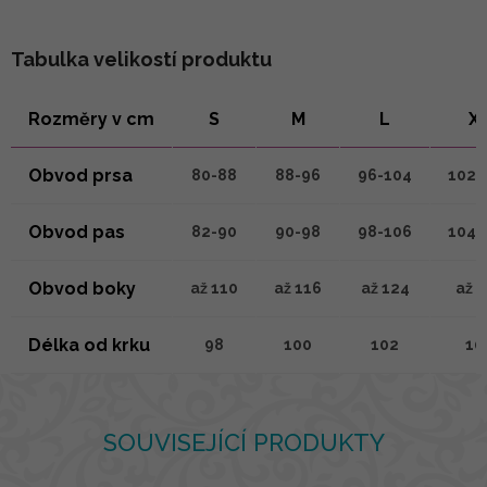
Tabulka velikostí produktu
Rozměry v cm
S
M
L
X
Obvod prsa
80-88
88-96
96-104
102-
Obvod pas
82-90
90-98
98-106
104-
Obvod boky
až 110
až 116
až 124
až 1
Délka od krku
98
100
102
10
SOUVISEJÍCÍ PRODUKTY