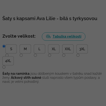
Šaty s kapsami Ava Lilie - bílá s tyrkysovou
Zvolte velikost:
Tabulka velikostí
S
M
L
XL
XXL
3XL
4XL
Šaty na ramínka
jsou oblíbeným kouskem v šatníku snad každé
ženy.
Áčkový střih sukně
sluší naprosto všem typům postavy, a
navíc je velmi pohodlný.