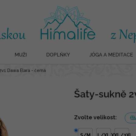
MUŽI
DOPLŇKY
JÓGA A MEDITACE
2v1 Dawa Elara - černá
Šaty-sukně 2
Zvolte velikost:
S/M
L/XL
XXL/3XL