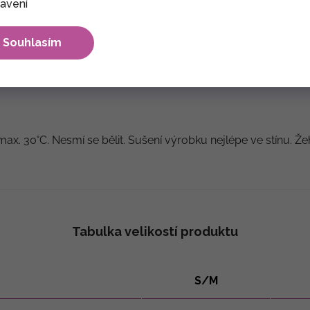
avení
Souhlasím
max. 30°C. Nesmí se bělit. Sušení výrobku nejlépe ve stínu. Že
Tabulka velikostí produktu
S/M