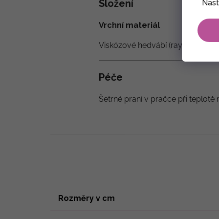
Složení
Nast
Vrchní materiál
Viskózové hedvábí (rayon)
100%
Péče
Šetrné praní v pračce při teplotě 
Rozměry v cm