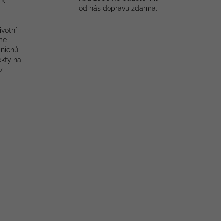
 k
od nás dopravu zdarma.
ivotní
me
mnichů
ekty na
v