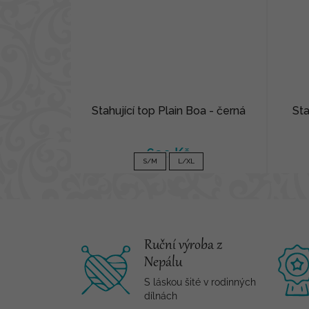
Stahující top Plain Boa - černá
Sta
690 Kč
S/M
L/XL
Ruční výroba z
Nepálu
S láskou šité v rodinných
dílnách