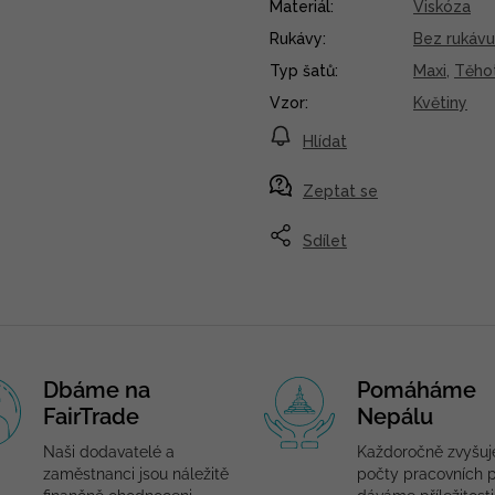
Materiál
:
Viskóza
Rukávy
:
Bez rukávu
Typ šatů
:
Maxi
,
Těho
Vzor
:
Květiny
Hlídat
Zeptat se
Sdílet
Dbáme na
Pomáháme
FairTrade
Nepálu
Naši dodavatelé a
Každoročně zvyšu
zaměstnanci jsou náležitě
počty pracovních p