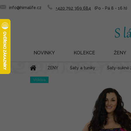
info@himalife.cz
+420 792 369 684
NOVINKY
KOLEKCE
ŽENY
Přejít
Domů
ŽENY
Šaty a tuniky
Šaty-sukně 
na
obsah
Viskóza