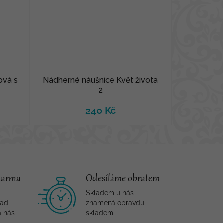
ová s
Nádherné náušnice Květ života
2
240 Kč
darma
Odesíláme obratem
Skladem u nás
nad
znamená opravdu
a nás
skladem