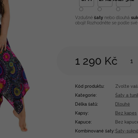
Vzdušné
šaty
nebo dlouhá
su
obojí! Rozhodněte se podle své 
1 290 Kč
Kód produktu:
Zvolte vaši
Kategorie
:
Šaty a tuni
Délka šatů
:
Dlouhé
Kapsy
:
Bez kapes
Kapuce
:
Bez kapuc
Kombinované šaty
:
Šaty-sukně