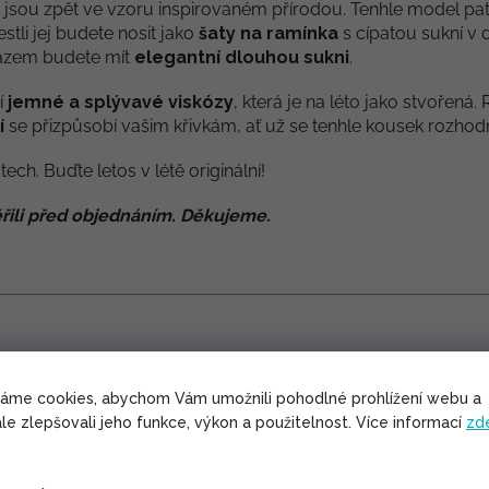
jsou zpět ve vzoru inspirovaném přírodou. Tenhle model pat
estli jej budete nosit jako
šaty na ramínka
s cípatou sukní v 
rázem budete mít
elegantní dlouhou sukni
.
í
jemné a splývavé viskózy
, která je na léto jako stvořen
í
se přizpůsobí vašim křivkám, ať už se tenhle kousek rozhodne
ech. Buďte letos v létě originální!
řili před objednáním. Děkujeme.
lývavá, nosí se tedy velmi příjemně.
váme cookies, abychom Vám umožnili pohodlné prohlížení webu a
arných dní.
le zlepšovali jeho funkce, výkon a použitelnost. Více informací
zd