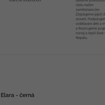
finančně ohodnoceni
dáváme příležitosti
růstu našim
zaměstnancům.
Zlepšujeme jejich ž
úroveň, Podporuje
vzdělávání dětí a 
a financujeme proj
rozvoj a lepší život 
Nepálu.
Elara - černá