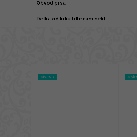
Obvod prsa
Délka od krku (dle ramínek)
Viskóza
Visk