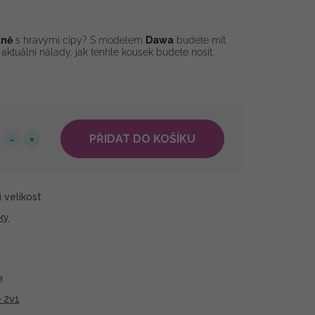
kně
s hravými cípy? S modelem
Dawa
budete mít
aktuální nálady, jak tenhle kousek budete nosit.
PŘIDAT DO KOŠÍKU
 velikost
ky
e
 2v1