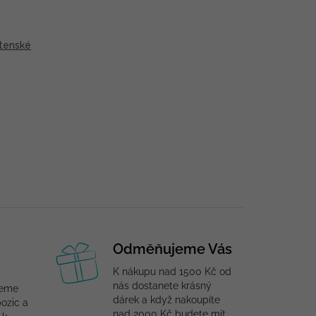
tenské
Odměňujeme Vás
K nákupu nad 1500 Kč od
nás dostanete krásný
jeme
dárek a když nakoupíte
ozic a
nad 2000 Kč budete mít