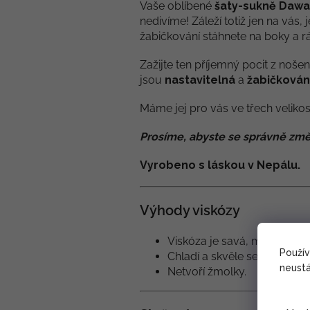
Vaše oblíbené
šaty-sukně Dawa
nedivíme! Záleží totiž jen na vás, j
žabičkování stáhnete na boky a 
Zažijte ten příjemný pocit z
nošen
jsou
nastavitelná
a
žabičkován
Máme jej pro vás ve třech velikost
Prosíme, abyste se správně změ
Vyrobeno s láskou v Nepálu.
Výhody viskózy
Viskóza je savá, měkká a sp
Použí
Chladí a skvěle se hodí do p
neustá
Netvoří žmolky.