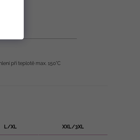
hlení při teplotě max. 150°C
L/XL
XXL/3XL