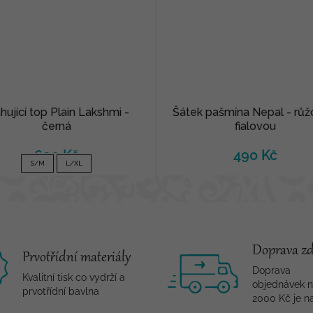
hující top Plain Lakshmi -
Šátek pašmína Nepal - růž
černá
fialovou
690 Kč
490 Kč
S/M
L/XL
Doprava z
Prvotřídní materiály
Doprava
Kvalitní tisk co vydrží a
objednávek 
prvotřídní bavlna
2000 Kč je n