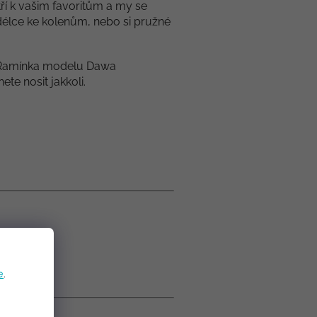
ří k vašim favoritům a my se
délce ke kolenům, nebo si pružné
á. Ramínka modelu Dawa
te nosit jakkoli.
e
.