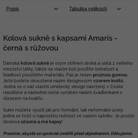
Popis
Tabulka velikostí
Kolová sukně s kapsami Amaris -
černá s růžovou
Dámská
kolová sukně
je svým střihem široká a ušitá z velkého
množství látky, takže na vlastní kůži pocítíte bohatost a
hladkost použitého materiálu. Pas je řešen
pružnou gumou.
Jistě budete okouzlená naším designovým
vzorem květů.
Jedná se o náš vlastní umělecký design navržený v České
republice a následně ručně vyroben našimi švadlenkami s
důrazem na kvalitu.
Sukni můžete využít jak pro formální, tak neformální účely,
jedná se totiž o naprostou nutnost ve vašem šatníku. Je prostě
doslova
úžasná a má kapsy
!
Prosíme, abyste se správně změřili před objednáním. Děkujeme.