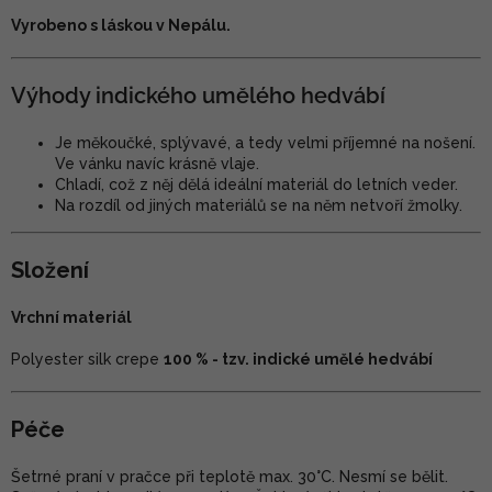
Vyrobeno s láskou v Nepálu.
Výhody indického umělého hedvábí
Je měkoučké, splývavé, a tedy velmi příjemné na nošení.
Ve vánku navíc krásně vlaje.
Chladí, což z něj dělá ideální materiál do letních veder.
Na rozdíl od jiných materiálů se na něm netvoří žmolky.
Složení
Vrchní materiál
Polyester silk crepe
100 % - tzv. indické umělé hedvábí
Péče
Šetrné praní v pračce při teplotě max. 30°C. Nesmí se bělit.