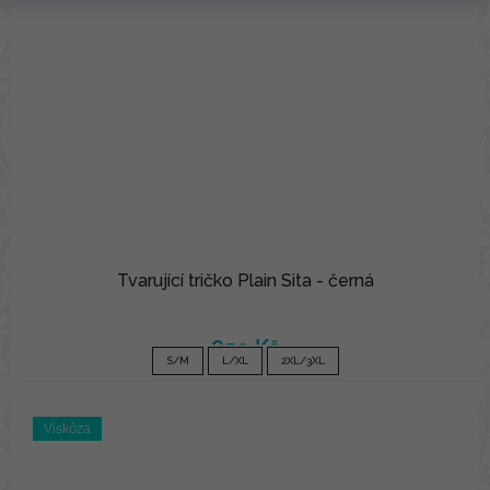
Tvarující tričko Plain Sita - černá
850 Kč
S/M
L/XL
2XL/3XL
Viskóza