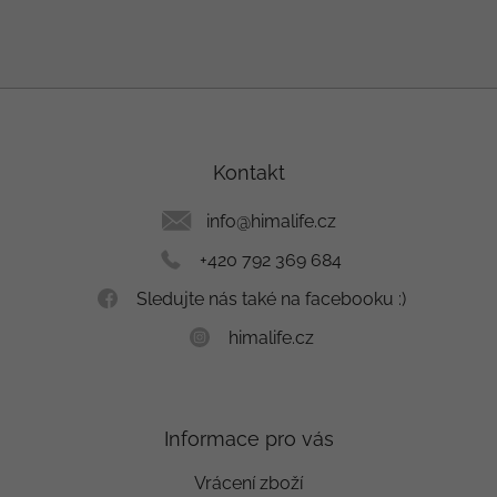
Z
á
p
a
Kontakt
t
í
info
@
himalife.cz
+420 792 369 684
Sledujte nás také na facebooku :)
himalife.cz
Informace pro vás
Vrácení zboží