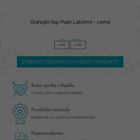
Stahující top Plain Lakshmi - černá
690 Kč
S/M
L/XL
ZOBRAZIT VŠECHNY SOUVISEJÍCÍ PRODUKTY
Ruční výroba z Nepálu
S láskou šité v rodinných dílnách
Prvotřídní materiály
Kvalitní tisk co vydrží a prvotřídní bavlna
Doprava zdarma