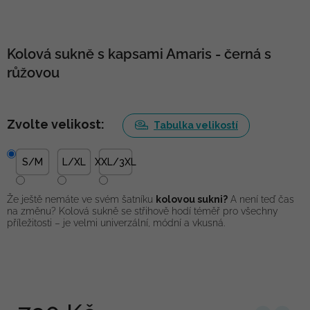
Kolová sukně s kapsami Amaris - černá s
růžovou
Zvolte velikost:
Tabulka velikostí
S/M
L/XL
XXL/3XL
Že ještě nemáte ve svém šatníku
kolovou sukni?
A není teď čas
na změnu? Kolová sukně se střihově hodí téměř pro všechny
příležitosti – je velmi univerzální, módní a vkusná.