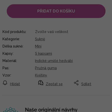
PŘIDAT DO KOŠÍKU
Kód produktu:
Zvolte vaši velikost
Kategorie
:
Sukně
Délka sukně
:
Mini
Kapsy
:
S kapsami
Materiál
:
Indické umělé hedvábí
Pas
:
Pružná guma
Vzor
:
Květiny
Hlídat
Zeptat se
Sdílet
Naše originální návrhy