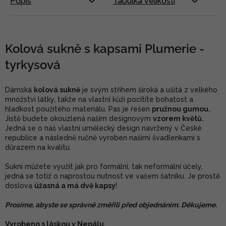
Popis
Tabulka velikostí
Kolová sukně s kapsami Plumerie -
tyrkysová
Dámská
kolová sukně
je svým střihem široká a ušitá z velkého
množství látky, takže na vlastní kůži pocítíte bohatost a
hladkost použitého materiálu. Pas je řešen
pružnou gumou.
Jistě budete okouzlená naším designovým
vzorem květů.
Jedná se o náš vlastní umělecký design navržený v České
republice a následně ručně vyroben našimi švadlenkami s
důrazem na kvalitu.
Sukni můžete využít jak pro formální, tak neformální účely,
jedná se totiž o naprostou nutnost ve vašem šatníku. Je prostě
doslova
úžasná a má dvě kapsy
!
Prosíme, abyste se správně změřili před objednáním. Děkujeme.
Vyrobeno s láskou v Nepálu.