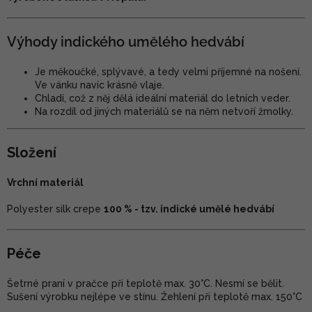
Výhody indického umělého hedvábí
Je měkoučké, splývavé, a tedy velmi příjemné na nošení.
Ve vánku navíc krásně vlaje.
Chladí, což z něj dělá ideální materiál do letních veder.
Na rozdíl od jiných materiálů se na něm netvoří žmolky.
Složení
Vrchní materiál
Polyester silk crepe
100 % - tzv. indické umělé hedvábí
Péče
Šetrné praní v pračce při teplotě max. 30°C. Nesmí se bělit.
Sušení výrobku nejlépe ve stínu. Žehlení při teplotě max. 150°C