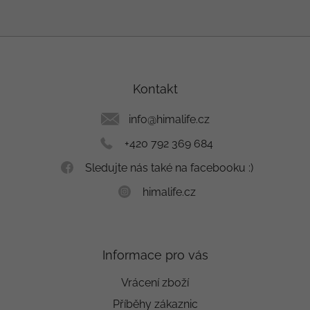
Z
á
p
a
Kontakt
t
í
info
@
himalife.cz
+420 792 369 684
Sledujte nás také na facebooku :)
himalife.cz
Informace pro vás
Vrácení zboží
Příběhy zákaznic