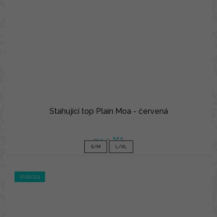
Stahující top Plain Moa - červená
790 Kč
S/M
L/XL
Viskóza