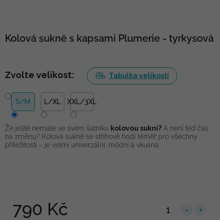
Kolová sukně s kapsami Plumerie - tyrkysová
Zvolte velikost:
Tabulka velikostí
S/M
L/XL
XXL/3XL
Že ještě nemáte ve svém šatníku
kolovou sukni?
A není teď čas
na změnu? Kolová sukně se střihově hodí téměř pro všechny
příležitosti – je velmi univerzální, módní a vkusná.
790 Kč