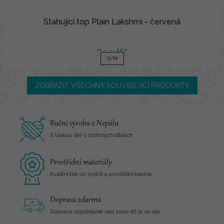
Stahující top Plain Lakshmi - červená
690 Kč
S/M
ZOBRAZIT VŠECHNY SOUVISEJÍCÍ PRODUKTY
Ruční výroba z Nepálu
S láskou šité v rodinných dílnách
Prvotřídní materiály
Kvalitní tisk co vydrží a prvotřídní bavlna
Doprava zdarma
Doprava objednávek nad 2000 Kč je na nás