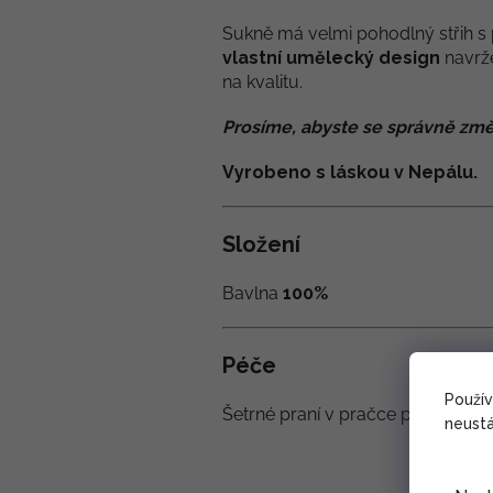
Sukně má velmi pohodlný střih 
vlastní umělecký design
navrže
na kvalitu.
Prosíme, abyste se správně změ
Vyrobeno s láskou v Nepálu.
Složení
Bavlna
100%
Péče
Použí
Šetrné praní v pračce při teplotě 
neustá