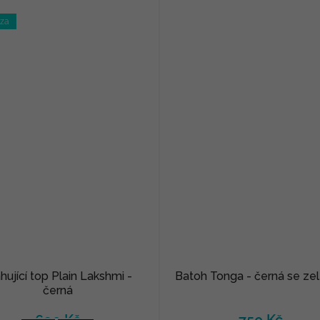
óza
hující top Plain Lakshmi -
Batoh Tonga - černá se ze
černá