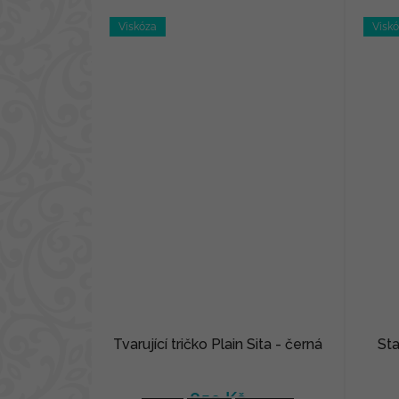
Viskóza
Visk
Tvarující tričko Plain Sita - černá
Sta