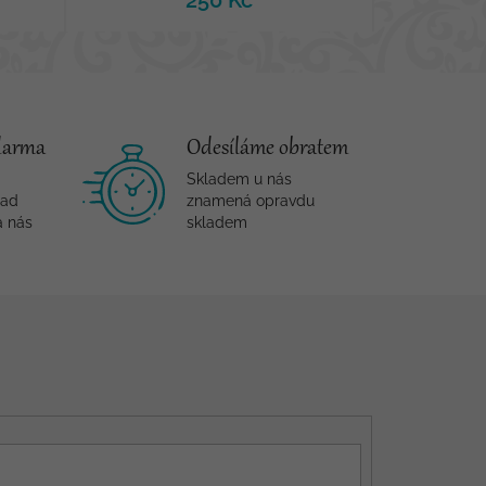
250 Kč
darma
Odesíláme obratem
Skladem u nás
nad
znamená opravdu
a nás
skladem