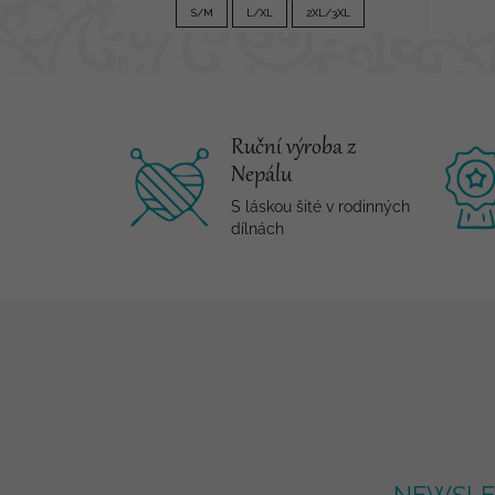
850 Kč
S/M
L/XL
2XL/3XL
Ruční výroba z
Nepálu
S láskou šité v rodinných
dílnách