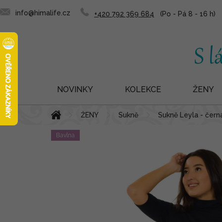
info@himalife.cz
+420 792 369 684
NOVINKY
KOLEKCE
ŽENY
Přejít
Domů
ŽENY
Sukně
Sukně Leyla - čern
na
obsah
Bavlna