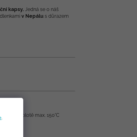
ční kapsy.
Jedná se o náš
adlenkami
v Nepálu
s důrazem
hlení při teplotě max. 150°C
e
.