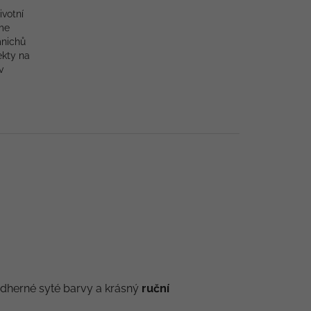
ivotní
me
mnichů
ekty na
v
nádherné syté barvy a krásný
ruční