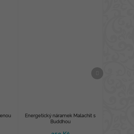
Další
produkt
lenou
Energetický náramek Malachit s
Buddhou