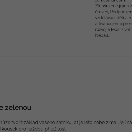
zaměstnancům.
Zlepšujeme jejich ž
úroveň, Podporuje
vzdělávání dětí a 
a financujeme proj
rozvoj a lepší život 
Nepálu.
se zelenou
ůže tvořit základ vašeho šatníku, ať je léto nebo zima. Její 
í kousek pro každou příležitost.