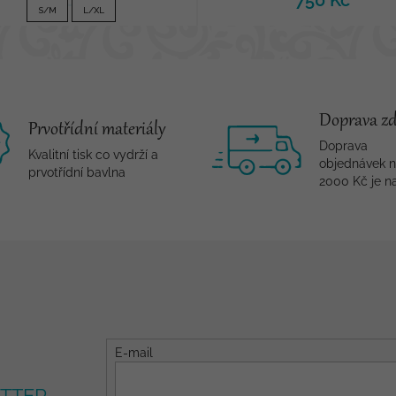
690 Kč
750 Kč
S/M
L/XL
Doprava z
Prvotřídní materiály
Doprava
Kvalitní tisk co vydrží a
objednávek 
prvotřídní bavlna
2000 Kč je n
E-mail