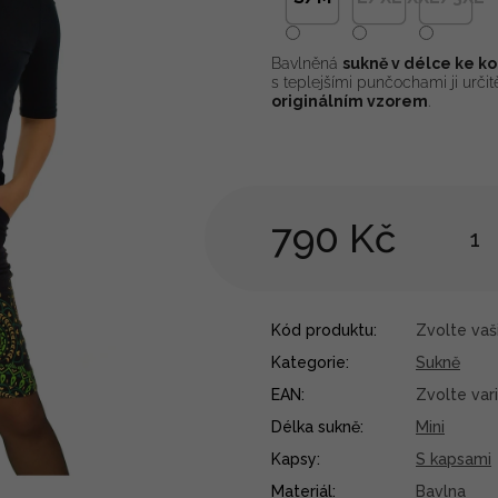
Bavlněná
sukně v délce ke k
s teplejšími punčochami ji určit
originálním vzorem
.
790 Kč
Kód produktu:
Zvolte vaši
Kategorie
:
Sukně
EAN
:
Zvolte var
Délka sukně
:
Mini
Kapsy
:
S kapsami
Materiál
:
Bavlna