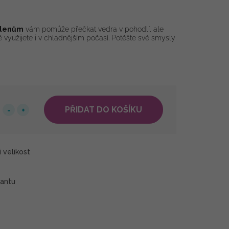
olenům
vám pomůže přečkat vedra v pohodlí, ale
ě využijete i v chladnějším počasí. Potěšte své smysly
PŘIDAT DO KOŠÍKU
 velikost
iantu