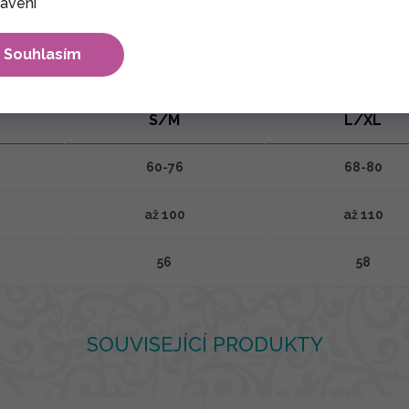
avení
Souhlasím
Tabulka velikostí produktu
S/M
L/XL
60-76
68-80
až 100
až 110
56
58
SOUVISEJÍCÍ PRODUKTY