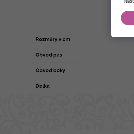
Nast
Rozměry v cm
Obvod pas
Obvod boky
Délka