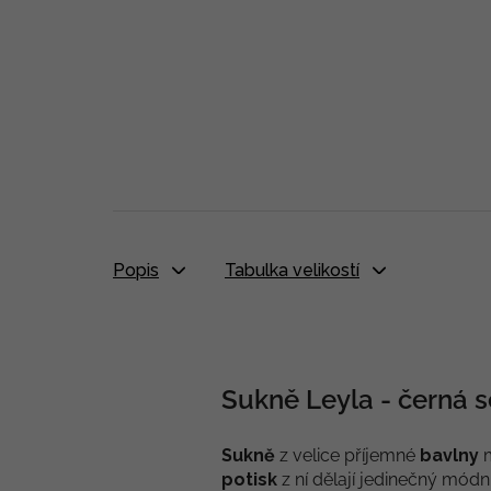
Popis
Tabulka velikostí
Sukně Leyla - černá 
Sukně
z velice příjemné
bavlny
m
potisk
z ní dělají jedinečný módn