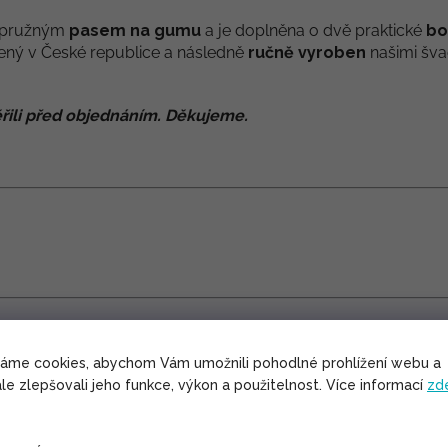
s pružným
pasem na gumu
a je doplněna o dvě praktické
bo
ný v České republice a následně
ručně vyroben
našimi šv
řili před objednáním. Děkujeme.
váme cookies, abychom Vám umožnili pohodlné prohlížení webu a
max. 30°C. Nesmí se bělit. Sušení výrobku nejlépe ve stínu. Že
le zlepšovali jeho funkce, výkon a použitelnost. Více informací
zd