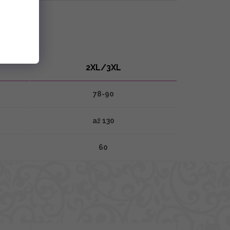
2XL/3XL
78-90
až 130
60