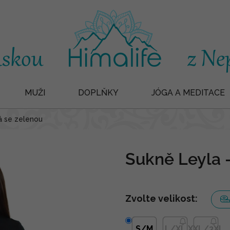
MUŽI
DOPLŇKY
JÓGA A MEDITACE
á se zelenou
Sukně Leyla 
Zvolte velikost:
S/M
L/XL
XXL/3XL