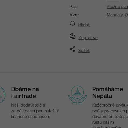
Pas
:
Pružná gu
Vzor
:
Mandaly
,
O
Hlídat
Zeptat se
Sdílet
Dbáme na
Pomáháme
FairTrade
Nepálu
Naši dodavatelé a
Každoročně zvyšu
zaměstnanci jsou náležitě
počty pracovních p
finančně ohodnoceni
dáváme příležitosti
růstu našim