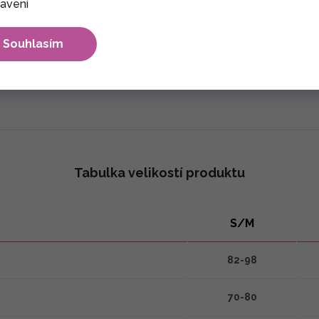
avení
Souhlasím
max. 30°C. Nesmí se bělit. Sušení výrobku nejlépe ve stínu. Že
Tabulka velikostí produktu
S/M
82-98
70-80