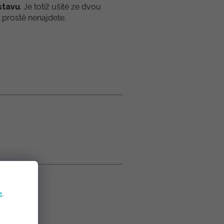
ostavu
. Je totiž ušité ze dvou
l prostě nenajdete.
e
.