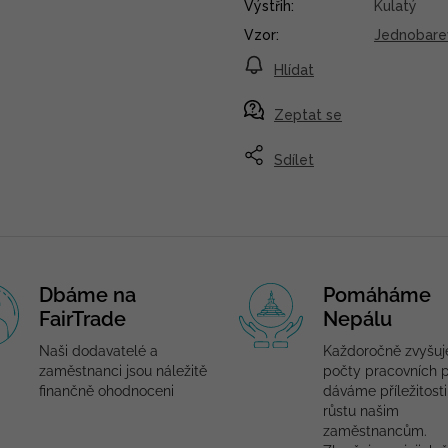
Výstřih
:
Kulatý
Vzor
:
Jednobare
Hlídat
Zeptat se
Sdílet
Dbáme na
Pomáháme
FairTrade
Nepálu
Naši dodavatelé a
Každoročně zvyšu
zaměstnanci jsou náležitě
počty pracovních p
finančně ohodnoceni
dáváme příležitosti
růstu našim
zaměstnancům.