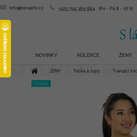
info@himalife.cz
+420 792 369 684
NOVINKY
KOLEKCE
ŽENY
Přejít
Domů
ŽENY
Trička a topy
Tvarující tri
na
obsah
Viskóza