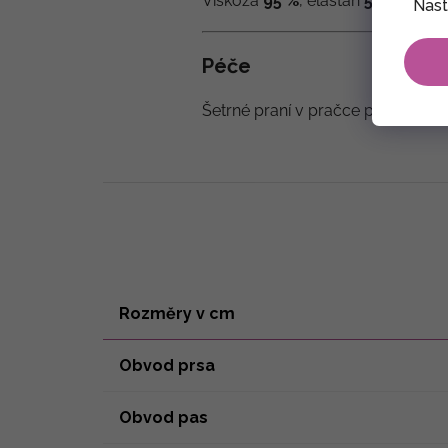
Viskóza
95 %
, elastan
5 %
Nast
Péče
Šetrné praní v pračce při teplotě 
Rozměry v cm
Obvod prsa
Obvod pas