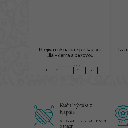
Hřejivá mikina na zip s kapucí
Tvaru
Lila - černá s béžovou
1 550 Kč
S
M
L
XL
4XL
Ruční výroba z
Nepálu
S láskou šité v rodinných
dílnách