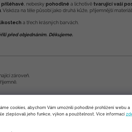
ě
přiléhavé
, nebesky
pohodlné
a lichotivě
tvarující vaší p
u
. Viskóza na těle působí jako druhá kůže, příjemnější materiá
likostech
a třech krásných barvách.
řili před objednáním. Děkujeme.
ající zároveň.
příjemně.
váme cookies, abychom Vám umožnili pohodlné prohlížení webu a
le zlepšovali jeho funkce, výkon a použitelnost. Více informací
zd