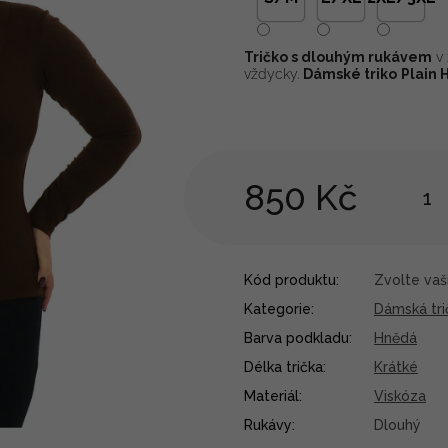
Tričko s dlouhým rukávem
v 
vždycky.
Dámské triko
Plain 
850 Kč
Kód produktu:
Zvolte vaši
Kategorie
:
Dámská tri
Barva podkladu
:
Hnědá
Délka trička
:
Krátké
Materiál
:
Viskóza
Rukávy
:
Dlouhý