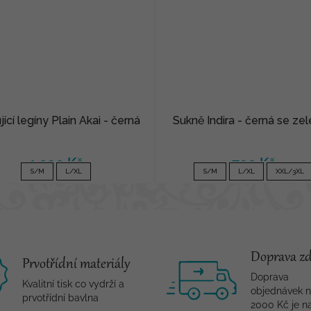
jící legíny Plain Akai - černá
Sukně Indira - černá se ze
1 090 Kč
790 Kč
S/M
L/XL
S/M
L/XL
XXL/3XL
Doprava z
Prvotřídní materiály
Doprava
Kvalitní tisk co vydrží a
objednávek 
prvotřídní bavlna
2000 Kč je n