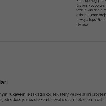
Zlepšujeme jejich ž
úroveň, Podporuje
vzdělávání dětí a 
a financujeme proj
rozvoj a lepší život 
Nepálu.
Hari
ouhým rukávem
je základní kousek, který ve své skříni prostě
e a jednoduše je můžete kombinovat s dalším oblečením od Hi