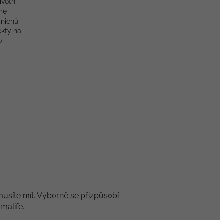
ivotní
me
mnichů
ekty na
v
 musíte mít. Výborně se přizpůsobí
malife.