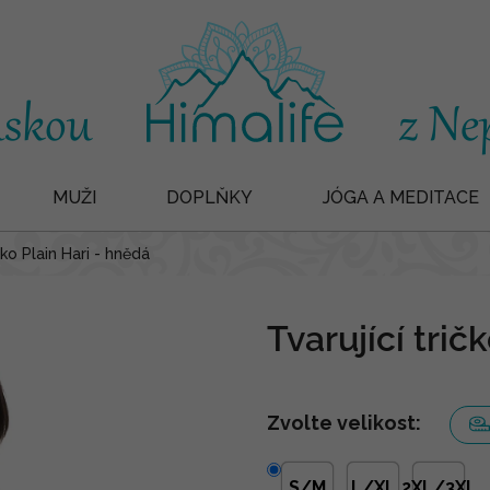
MUŽI
DOPLŇKY
JÓGA A MEDITACE
čko Plain Hari - hnědá
Tvarující trič
Zvolte velikost:
S/M
L/XL
2XL/3XL