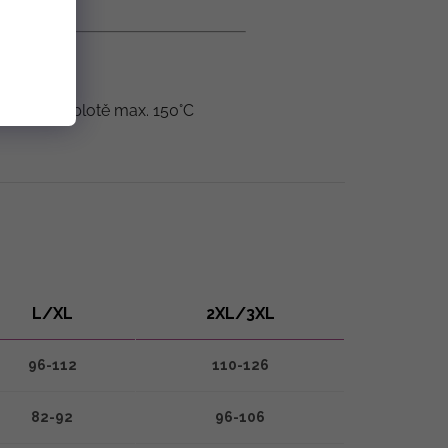
hlení při teplotě max. 150°C
L/XL
2XL/3XL
96-112
110-126
82-92
96-106