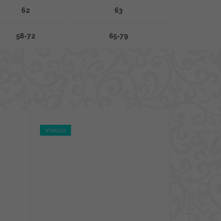
62
63
58-72
65-79
Viskóza