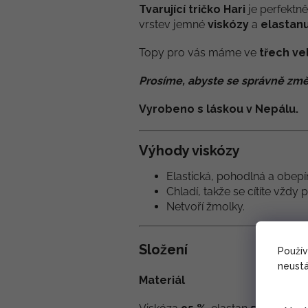
Tvarující tričko Hari
je perfektn
vrstev jemné
viskózy
a
elastan
Topy pro vás máme ve
třech ve
Prosíme, abyste se správně změ
Vyrobeno s láskou v Nepálu.
Výhody viskózy
Elastická, pohodlná a obepín
Chladí, takže se cítíte vždy 
Netvoří žmolky.
Složení
Použí
neustá
Materiál