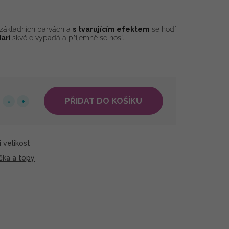
základních barvách a
s
tvarujícím efektem
se hodí
Hari
skvěle vypadá a příjemně se nosí.
PŘIDAT DO KOŠÍKU
 velikost
čka a topy