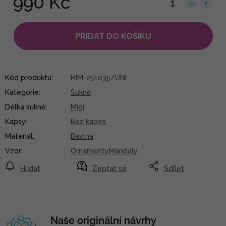
990 Kč
PŘIDAT DO KOŠÍKU
Kód produktu:
HIM-251035/UNI
Kategorie
:
Sukně
Délka sukně
:
Midi
Kapsy
:
Bez kapes
Materiál
:
Bavlna
Vzor
:
OrnamentyMandaly
Hlídat
Zeptat se
Sdílet
Naše originální návrhy