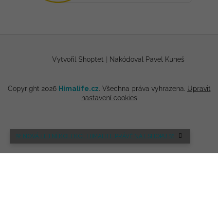
Vytvořil Shoptet
|
Nakódoval Pavel Kuneš
Copyright 2026
Himalife.cz
. Všechna práva vyhrazena.
Upravit
nastavení cookies
🌸 NOVÁ LETNÍ KOLEKCE HIMALIFE PRÁVĚ NA ESHOPU 🌸