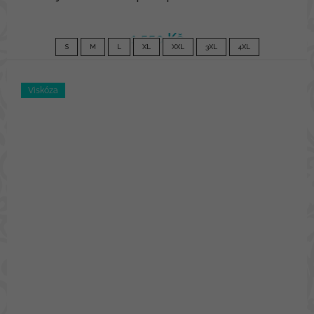
1 550 Kč
S
M
L
XL
XXL
3XL
4XL
Viskóza