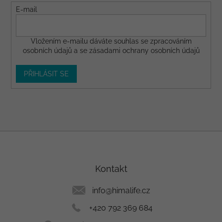
E-mail
Vložením e-mailu dáváte
souhlas
se zpracováním
osobních údajů a se
zásadami ochrany osobních údajů
PŘIHLÁSIT SE
Z
á
p
a
Kontakt
t
í
info
@
himalife.cz
+420 792 369 684