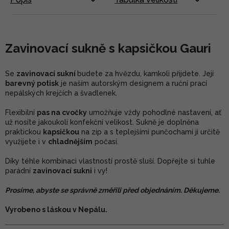
Zavinovací sukně s kapsičkou Gauri
Se
zavinovací sukní
budete za hvězdu, kamkoli přijdete. Její
barevný potisk
je naším autorským designem a ruční prací
nepálských krejčích a švadlenek.
Flexibilní
pas na cvočky
umožňuje vždy pohodlné nastavení, ať
už nosíte jakoukoli konfekční velikost. Sukně je doplněna
praktickou
kapsičkou
na zip a s teplejšími punčochami ji určitě
využijete i v
chladnějším
počasí.
Díky téhle kombinaci vlastností prostě sluší. Dopřejte si tuhle
parádní
zavinovací sukni
i vy!
Prosíme, abyste se správně změřili před objednáním. Děkujeme.
Vyrobeno s láskou v Nepálu.