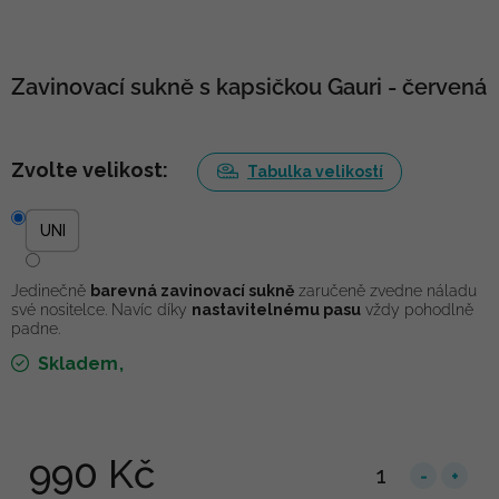
Zavinovací sukně s kapsičkou Gauri - červená
Zvolte velikost:
Tabulka velikostí
UNI
Jedinečně
barevná zavinovací sukně
zaručeně zvedne náladu
své nositelce. Navíc díky
nastavitelnému pasu
vždy pohodlně
padne.
Skladem
990 Kč