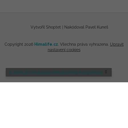
Vytvořil Shoptet
|
Nakódoval Pavel Kuneš
Copyright 2026
Himalife.cz
. Všechna práva vyhrazena.
Upravit
nastavení cookies
🌸 NOVÁ LETNÍ KOLEKCE HIMALIFE PRÁVĚ NA ESHOPU 🌸