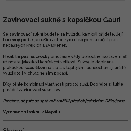
Zavinovací sukně s kapsičkou Gauri
Se
zavinovací sukní
budete za hvězdu, kamkoli přijdete. Její
barevný potisk
je naším autorským designem a ruční prací
nepálských krejčích a švadlenek.
Flexibilní
pas na cvočky
umožňuje vždy pohodlné nastavení, ať
už nosíte jakoukoli konfekční velikost. Sukně je doplněna
praktickou
kapsičkou
na zip a s teplejšími punčochami ji určitě
využijete i v
chladnějším
počasí.
Díky téhle kombinaci vlastností prostě sluší. Dopřejte si tuhle
parádní
zavinovací sukni
i vy!
Prosíme, abyste se správně změřili před objednáním. Děkujeme.
Vyrobeno s láskou v Nepálu.
Složení