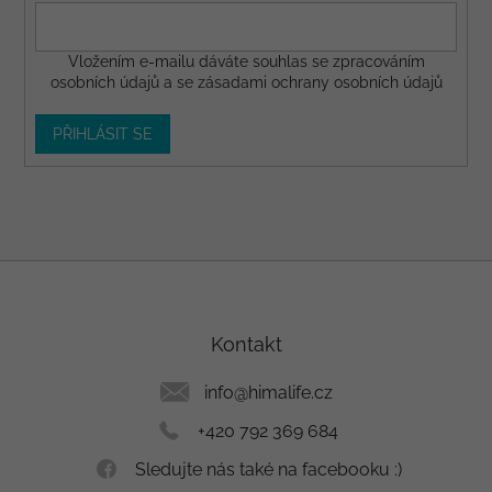
Vložením e-mailu dáváte
souhlas
se zpracováním
osobních údajů a se
zásadami ochrany osobních údajů
PŘIHLÁSIT SE
Z
á
p
a
Kontakt
t
í
info
@
himalife.cz
+420 792 369 684
Sledujte nás také na facebooku :)