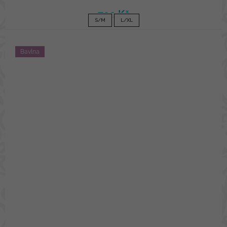
790 Kč
S/M
L/XL
Bavlna