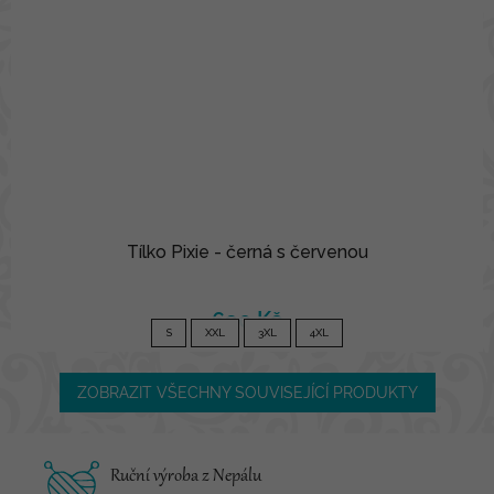
Tílko Pixie - černá s červenou
690 Kč
S
XXL
3XL
4XL
ZOBRAZIT VŠECHNY SOUVISEJÍCÍ PRODUKTY
Ruční výroba z Nepálu