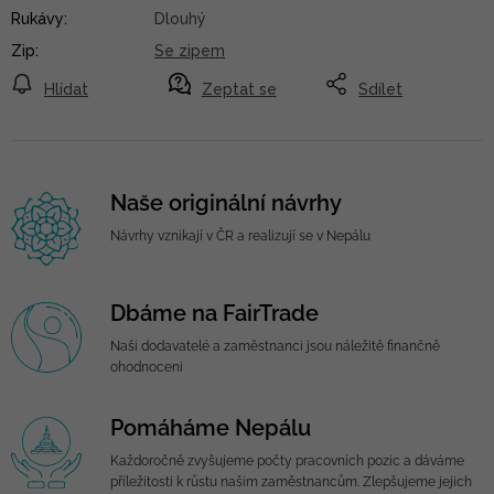
Rukávy
:
Dlouhý
Zip
:
Se zipem
Hlídat
Zeptat se
Sdílet
Naše originální návrhy
Návrhy vznikají v ČR a realizují se v Nepálu
Dbáme na FairTrade
Naši dodavatelé a zaměstnanci jsou náležitě finančně
ohodnoceni
Pomáháme Nepálu
Každoročně zvyšujeme počty pracovních pozic a dáváme
příležitosti k růstu našim zaměstnancům. Zlepšujeme jejich