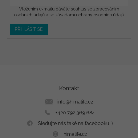
Vložením e-mailu dáváte
souhlas
se zpracováním
osobních údajů a se
zásadami ochrany osobních údajů
PŘIHLÁSIT SE
Z
á
p
a
Kontakt
t
í
info
@
himalife.cz
+420 792 369 684
Sledujte nás také na facebooku :)
himalife.cz