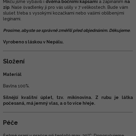
Mikču jsme vybavili i
dvěma bočními kapsami
a zapínáním
na
zip
. Naše švadlenky ji pro vás ušily v 7 velikostech. Bude vám
slušet třeba s vysokými kozačkami nebo vašimi oblíbenými
legínami.
Prosíme, abyste se správně změřili před objednáním. Děkujeme
.
Vyrobeno s láskou v Nepálu.
Složení
Materiál
Bavlna 100%.
S
ilnější kvalitní úplet, tzv. mikinovina. Z rubu je látka
počesaná, má jemný vlas, a o to více hřeje.
Péče
Šetrné praní v pračce při teplotě max. 30°C. Doporučujeme