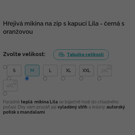
Hřejivá mikina na zip s kapucí Lila - černá s
oranžovou
Zvolte velikost:
Tabulka velikostí
S
M
L
XL
XXL
3XL
4XL
Parádně
teplá mikina Lila
se báječně hodí do chladného
počasí. Dny vám prozáří její
vyladěný střih
a krásný
autorský
potisk s mandalami
.