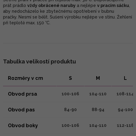
prát prádlo
vždy obrácené naruby
a nejlépe
v pracím sáčku
,
aby nedocházelo ke zbytečnému opotřebení v bubnu
pračky. Nesmí se bělit. Sušení výrobku nejlépe ve stínu. Žehlení
při teplotě max. 150 °C.
Tabulka velikostí produktu
Rozměry v cm
S
M
L
Obvod prsa
100-106
104-110
108-114
Obvod pas
84-90
88-94
94-100
Obvod boky
100-106
104-110
112-118