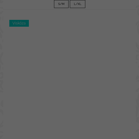
1 090 Kč
S/M
L/XL
Viskóza