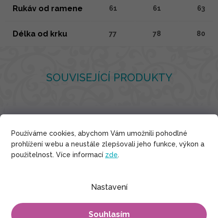
Rukáv od ramene
61
61
63
Délka od krku
77
78
80
SOUVISEJÍCÍ PRODUKTY
Bavlna
Používáme cookies, abychom Vám umožnili pohodlné
prohlížení webu a neustále zlepšovali jeho funkce, výkon a
použitelnost. Více informací
zde
.
Nastavení
Souhlasím