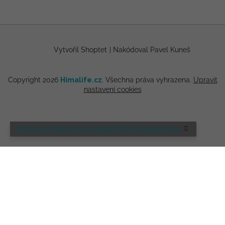
Vytvořil Shoptet
|
Nakódoval Pavel Kuneš
Copyright 2026
Himalife.cz
. Všechna práva vyhrazena.
Upravit
nastavení cookies
🌸 NOVÁ LETNÍ KOLEKCE HIMALIFE PRÁVĚ NA ESHOPU 🌸