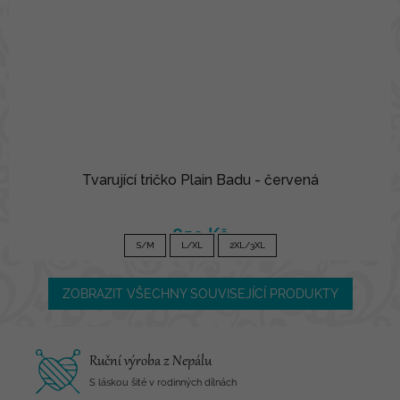
Tvarující tričko Plain Badu - červená
850 Kč
S/M
L/XL
2XL/3XL
ZOBRAZIT VŠECHNY SOUVISEJÍCÍ PRODUKTY
Ruční výroba z Nepálu
S láskou šité v rodinných dílnách