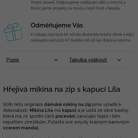
životní úroveň, Podporujeme vzdělávání dětí a mnichů a
financujeme projekty na rozvoj a lepší život v Nepálu.
Odměňujeme Vás
K nákupu nad 1500 Kč od nás dostanete krásný dárek a když
nakoupíte nad 2000 Kč budete mít od nás dopravu zdarma.
Popis
Tabulka velikostí
Hřejivá mikina na zip s kapucí Lila
Střih této originální
dámské mikiny na zip
jsme vyladili k
dokonalosti.
Mikina Lila
má
kapuci
a je ušitá ze silné bavlny,
která má ze spodní části
počesání
zaručující teplo i těm
největším zmrzlíkům. Potěšte své smysly krásným barevným
vzorem mandal.